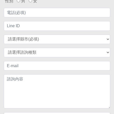
性別
男
女