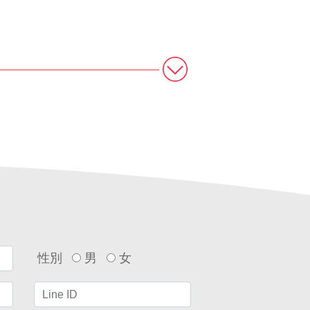
性別
男
女