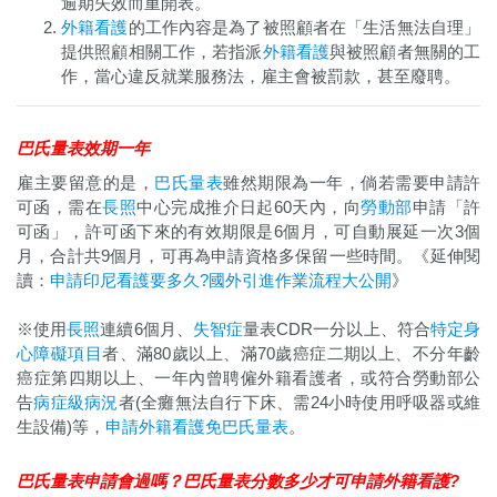
逾期失效而重開表。
外籍看護
的工作內容是為了被照顧者在「生活無法自理」
提供照顧相關工作，若指派
外籍看護
與被照顧者無關的工
作，當心違反就業服務法，雇主會被罰款，甚至廢聘。
巴氏量表效期一年
雇主要留意的是，
巴氏量表
雖然期限為一年，倘若需要申請許
可函，需在
長照
中心完成推介日起60天內，向
勞動部
申請「許
可函」，許可函下來的有效期限是6個月，可自動展延一次3個
月，合計共9個月，可再為申請資格多保留一些時間。《延伸閱
讀：
申請印尼看護要多久?國外引進作業流程大公開
》
※使用
長照
連續6個月、
失智症
量表CDR一分以上、符合
特定身
心障礙項目
者、滿80歲以上、滿70歲癌症二期以上、不分年齡
癌症第四期以上、一年內曾聘僱外籍看護者，或
符合勞動部公
告
病症級病況
者(全癱無法自行下床、需24小時使用呼吸器或維
生設備)等，
申請外籍看護免巴氏量表
。
巴氏量表申請會過嗎？巴氏量表分數多少才可申請外籍看護?