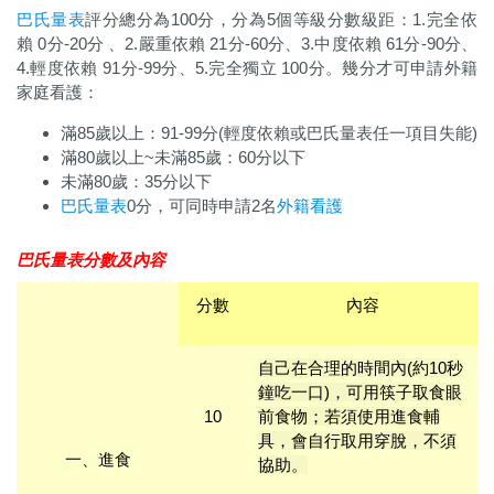
巴氏量表
評分總分為100分，分為5個等級分數級距：1.完全依
賴 0分-20分 、2.嚴重依賴 21分-60分、3.中度依賴 61分-90分、
4.輕度依賴 91分-99分、5.完全獨立 100分。幾分才可申請外籍
家庭看護：
滿85歲以上：91-99分(輕度依賴或巴氏量表
任一項目失能)
滿80歲以上~未滿85歲：60分以下
未滿80歲：35分以下
巴氏量表
0分，可同時申請2名
外籍看護
巴氏量表分數及內容
分數
內容
自己在合理的時間內(約10秒
鐘吃一口)，可用筷子取食眼
10
前食物；若須使用進食輔
具，會自行取用穿脫，不須
一、進食
協助。