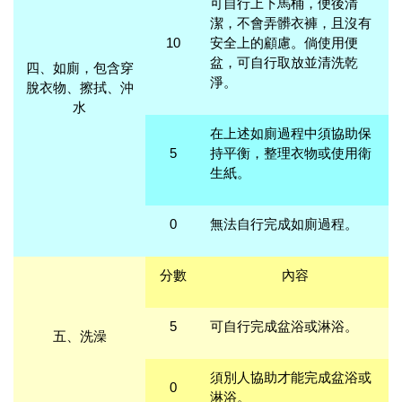
可自行上下馬桶，便後清
潔，不會弄髒衣褲，且沒有
10
安全上的顧慮。倘使用便
盆，可自行取放並清洗乾
四、
如廁，包含穿
淨。
脫衣物、擦拭、沖
水
在上述如廁過程中須協助保
5
持平衡，整理衣物或使用衛
生紙。
0
無法自行完成如廁過程。
分數
內容
5
可自行完成盆浴或淋浴。
五、洗澡
須別人協助才能完成盆浴或
0
淋浴。