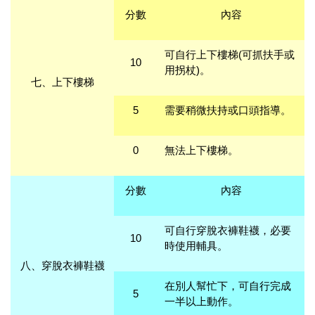
分數
內容
可自行上下樓梯(可抓扶手或
10
用拐杖)。
七、上下樓梯
5
需要稍微扶持或口頭指導。
0
無法上下樓梯。
分數
內容
可自行穿脫衣褲鞋襪，必要
10
時使用輔具。
八、穿脫衣褲鞋襪
在別人幫忙下，可自行完成
5
一半以上動作。