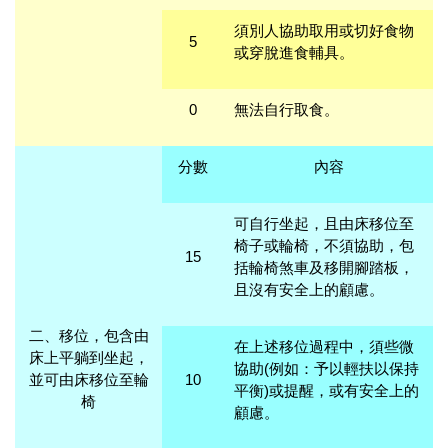
須別人協助取用或切好食物
5
或穿脫進食輔具。
0
無法自行取食。
分數
內容
可自行坐起，且由床移位至
椅子或輪椅，不須協助，包
15
括輪椅煞車及移開腳踏板，
且沒有安全上的顧慮。
二、移位，包含由
在上述移位過程中，須些微
床上平躺到坐起，
協助(例如：予以輕扶以保持
並可由床移位至輪
10
平衡)或提醒，或有安全上的
椅
顧慮。