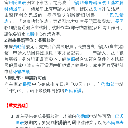
當
巴氏量表
開立下來後，需完成「
申請聘僱外籍看護工基本資
料傳遞單
」，傳遞單上有申請人資料、醫院及
長照
評估結果。
由醫院開立完成的「病症暨失能診斷證明書」、「
巴氏量
表
」、「健康功能附表」寄送到地方衛生長照單位審核。
長照
收到後會通知雇主核對，核對作業(郵寄或臨櫃)及所需工作日，
請依各縣市
長照
中心作業為準。
2.衛生長照單位：長照核對
根據
勞動部
規定，先推介台灣照服員，長照會與申請人(雇主)聯
繫，申請人須回傳照服員「求才登記表」、「申請人」及「被
照顧者」身分證正反面影本，經
長照
媒合無符合條件的本國籍
照服員或申請人有正當理由拒絕媒合結果後，雇主再向勞動部
申請
外籍看護
。
3.勞動部：申請許可函
雇主應於
長照
中心完成推介日起「60天」內，向
勞動部
申請
「許可函」，函下來後即可招聘
外籍看護
。
【重要提醒】
雇主要先完成長照核對，才能向
勞動部
申請許可函，
巴氏
量表
效期內，要完成
招募許可函
申請作業，以免
巴氏量表