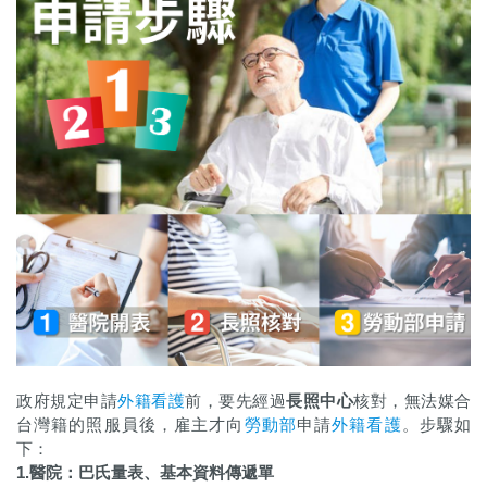
政府規定申請
外籍看護
前，要先經過
長照中心
核對，無法媒合
台灣籍的照服員後，雇主才向
勞動部
申請
外籍看護
。步驟如
下：
1.醫院：巴氏量表、基本資料傳遞單