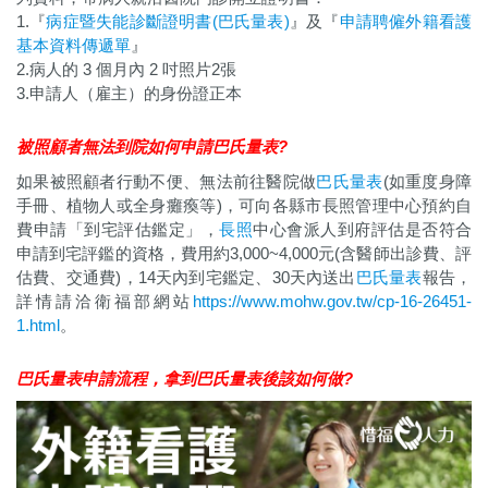
1.『
病症暨失能診斷證明書(巴氏量表)
』及『
申請聘僱外籍看護
基本資料傳遞單
』
2.病人的 3 個月內 2 吋照片2張
3.申請人（雇主）的身份證正本
被照顧者無法到院如何申請巴氏量表?
如果被照顧者行動不便、無法前往醫院做
巴氏量表
(如重度身障
手冊、植物人或全身癱瘓等)，可向各縣市長照管理中心預約自
費申請「到宅評估鑑定」，
長照
中心會派人到府評估是否符合
申請到宅評鑑的資格，費用約3,000~4,000元(含醫師出診費、評
估費、交通費)，14天內到宅鑑定、30天內送出
巴氏量表
報告，
詳情請洽衛福部網站
https://www.mohw.gov.tw/cp-16-26451-
1.html
。
巴氏量表申請流程，拿到巴氏量表後該如何做?