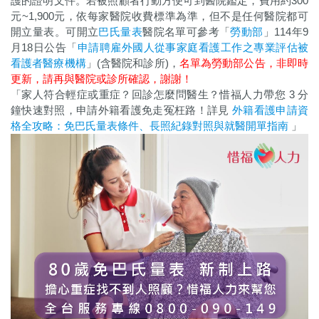
護的證明文件。若被照顧者行動方便可到醫院鑑定，費用約300
元~1,900元，依每家醫院收費標準為準，但不是任何醫院都可
開立量表。可開立
巴氏量表
醫院名單可參考「
勞動部
」114年9
月18日公告「
申請聘雇外國人從事家庭看護工作之專業評估被
看護者醫療機構
」(含醫院和診所)，
名單為勞動部公告，非即時
更新，請再與醫院或診所確認，謝謝！
「家人符合輕症或重症？回診怎麼問醫生？惜福人力帶您 3 分
鐘快速對照，申請外籍看護免走冤枉路！詳見
外籍看護申請資
格全攻略：免巴氏量表條件、長照紀錄對照與就醫開單指南
」