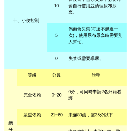
10
會自行使用並清理尿布尿
套。
十、
小便控制
偶而會失禁(每週不超過一
5
次)，使用尿布尿套時需要別
人幫忙。
0
失禁或需要導尿。
等級
分數
說明
0分，可同時申請2名外籍看
完全依賴
0~20
護
嚴重依賴
21~60
未滿80歲，需35分以下
總
分