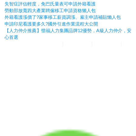
失智症評估輕度，免巴氏量表可申請外籍看護
勞動部放寬四大產業聘僱移工申請資格懶人包
外籍看護漲價了?家事移工薪資調漲、雇主申請補貼懶人包
申請印尼看護要多久?國外引進作業流程大公開
【人力仲介推薦】惜福人力集團品牌12優勢，A級人力仲介，安
心首選
惜福人力集團
台北順福人力
宜蘭惜福人力
高雄平安人力
嘉義
滿福人力
台中興順人力
人力仲介推薦
外勞仲介推薦
雲林外勞
仲介推薦
雲林人力仲介推薦
A級仲介
台北人力仲介
宜蘭人力仲介
高雄人力仲介
台中人力仲
介
嘉義人力仲介
台北外勞仲介
宜蘭外勞仲介
高雄外勞仲介
台
中外勞仲介
嘉義外勞仲介
新北人力仲介推薦
宜蘭人力仲介推薦
高雄人力仲介推薦
台中人
力仲介推薦
新北外勞仲介推薦
宜蘭外勞仲介推薦
高雄外勞仲介
推薦
台中外勞仲介推薦
台北人力仲介推薦
嘉義人力仲介推薦
台南人力仲介推薦
彰化人
力仲介推薦
台北外勞仲介推薦
嘉義外勞仲介推薦
台南外勞仲介
推薦
彰化外勞仲介推薦
申請外籍看護
申請外勞看護
申請移工
申請外勞
外籍看護薪資