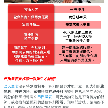
巴氏量表
要找哪一科醫生才能開
?
巴氏量表
沒有特別限制哪一科別的醫師才能開立，但大都以
復
健科
、
神經內科
、
家醫科
或
神經外科
的醫生較熟悉開立過程。
若您的醫師拒絕開立
巴氏量表
，可委婉詢問他是否有轉介的醫
師，或者換前述提到的幾個科別看看。預約門診後，請備好下
列資料，帶病人親洽醫院門診開立證明書：