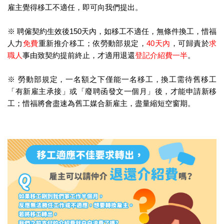
雇主覺得移工不適任，即可向我們提出。
※ 聘僱契約生效後150天內，如移工不適任，無條件換工，惜福
人力
免費
重新推介移工；依勞動部規定，
40天內
，可歸責於
求
職人
事由致契約提前終止，才適用退還
登記介紹費一半
。
※ 勞動部規定，一名額之下僅能一名移工，換工需待舊移工
「有新雇主承接」或「廢聘函發文一個月」後，才能申請新移
工；惜福將會盡速為舊工媒合新雇主，盡量縮短空窗期。