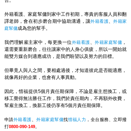
合。
外籍看護、家庭幫傭到家中工作初期，專責的客服人員和翻
譯老師，會在初步磨合期中協助溝通，讓
外籍看護
、
外籍家
庭幫傭
成為您的幫手。
我們理解雇主家中，每更換一位
外籍看護
、
外籍家庭幫傭
，
還需要重新磨合，往往讓家中的人身心俱疲，所以一開始就
能雙方媒合到適應成功，是我們盼望以及努力的目標。
但畢竟人與人之間，要相處過後，才知道彼此是否能適應，
就像再好的企業，也會有人事異動。
因此，惜福提供5個月責任期保障，不論是雇主想換工，或
移工覺得無法勝任工作，我們於責任期內，不再額外收費，
幫雇主換工，換新工後仍享有5個月責任期保障。
申請
外籍看護
、
外籍家庭幫傭
找
惜福人力
，全台服務、立即撥
打
0800-090-149
。