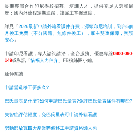
長期專屬合作印尼學校招募、培訓人才，提供充足人選和履
歷；國內外流程定期追蹤，讓雇主掌握進度，
詳見「
2026最新申請外籍看護仲介費，源頭印尼培訓，到台5個
月換工免費（不分國籍、無條件換工），雇主雙重保障，照護
安心
」
申請印尼看護，專人諮詢請洽，全台服務、優惠專線
0800-090-
149
或私訊「
惜福人力仲介
」FB粉絲團小編。
延伸閱讀
申請營造移工要多久?
巴氏量表是什麼?如何申請巴氏量表?免評巴氏量表條件有哪些?
失智症評估輕度，免巴氏量表可申請外籍看護
勞動部放寬四大產業聘僱移工申請資格懶人包