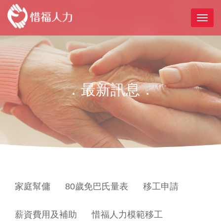
．最新訊息．
家庭幫傭
80歲免巴氏量表
移工申請
薪資費用及補助
惜福人力模範移工