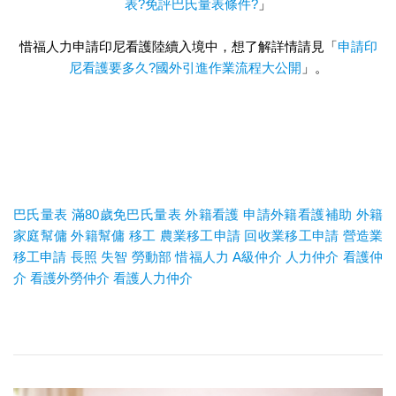
表?免評巴氏量表條件?
」
惜福人力申請印尼看護陸續入境中，想了解詳情請見「
申請印
尼看護要多久?國外引進作業流程大公開
」。
巴氏量表
滿80歲免巴氏量表
外籍看護
申請外籍看護補助
外籍
家庭幫傭
外籍幫傭
移工
農業移工申請
回收業移工申請
營造業
移工申請
長照
失智
勞動部
惜福人力
A
級仲介
人力仲介
看護仲
介
看護外勞仲介
看護人力仲介