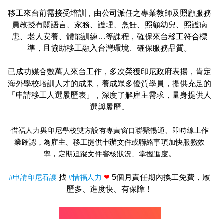
移工來台前需接受培訓，由公司派任之專業教師及照顧服務
員教授有關語言、家務、護理、烹飪、照顧幼兒、照護病
患、老人安養、體能訓練…等課程，確保來台移工符合標
準，且協助移工融入台灣環境、確保服務品質。
已成功媒合數萬人來台工作，多次榮獲印尼政府表揚，肯定
海外學校培訓人才的成果，養成眾多優質學員，提供充足的
「申請移工人選履歷表」，深度了解雇主需求，量身提供人
選與履歷。
惜福人力與印尼學校雙方設有專責窗口聯繫暢通、即時線上作
業確認，為
雇主、移工提供
申辦文件或聯絡事項加快服務效
率
，定期追蹤
文件審核狀況、掌握進度。
#申請印尼看護
找
#惜福人力
❤
5個月責任期內換工免費，履
歷多、進度快、有保障！