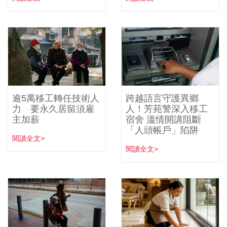
逾5萬移工轉任技術人
跨越語言守護異鄉
力 要永久居留須雇
人！芳苑警深入移工
主加薪
宿舍 溫情開講阻斷
「人頭帳戶」陷阱
閱讀全文>
閱讀全文>