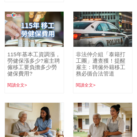
115年基本工資調漲，
非法仲介組「泰籍打
勞健保漲多少?雇主聘
工團」遭查獲！提醒
僱移工要負擔多少勞
雇主：聘僱外籍移工
健保費用?
務必循合法管道
閱讀全文>
閱讀全文>