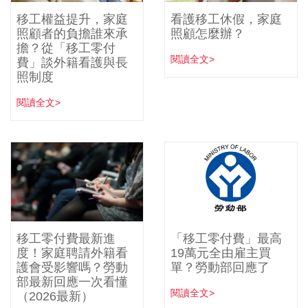
移工權益提升，家庭
看護移工休假，家庭
照顧者的負擔誰來承
照顧怎麼辦？
擔？從「移工零付
閱讀全文>
費」談外籍看護與長
照制度
閱讀全文>
移工零付費最新進
「移工零付費」最高
度！家庭聘請外籍看
19萬元全由雇主買
護會受影響嗎？勞動
單？勞動部回應了
部最新回應一次看懂
閱讀全文>
（2026最新）