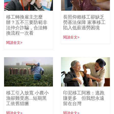
移工轉換雇主怎麼
長照仰賴移工卻缺乏
辦？五不三要防範非
勞基法保障 家事移工
法仲介詐騙，合法轉
陷入低薪過勞困境
換流程一次看
閱讀全文>
閱讀全文>
移工引入放寬 小農小
印尼移工阿雅：逃跑
漁卻難受惠...短期黑
賺更多 但我想永遠
工依舊猖獗
留在台灣
閱讀全文>
閱讀全文>