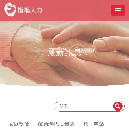
．最新訊息．
家庭幫傭
80歲免巴氏量表
移工申請