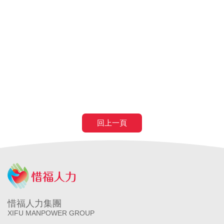
醫院
長照補助
失智症
失智請外勞
身心障礙請外勞
申請營造移工
申請營造外勞
民間營造業移工
土木工程營造移工
申請
農業移工
農業外勞
滿80歲免評
滿80歲免巴氏量表
70歲以
上癌症二期免評
回上一頁
惜福人力集團
XIFU MANPOWER GROUP