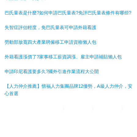
巴氏量表是什麼?如何申請巴氏量表?免評巴氏量表條件有哪些?
失智症評估輕度，免巴氏量表可申請外籍看護
勞動部放寬四大產業聘僱移工申請資格懶人包
外籍看護漲價了?家事移工薪資調漲、雇主申請補貼懶人包
申請印尼看護要多久?國外引進作業流程大公開
【人力仲介推薦】惜福人力集團品牌12優勢，A級人力仲介，安
心首選
惜福人力集團
台北順福人力
宜蘭惜福人力
高雄平安人力
嘉義
滿福人力
台中興順人力
人力仲介推薦
外勞仲介推薦
雲林外勞
仲介推薦
雲林人力仲介推薦