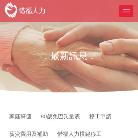
．最新訊息．
家庭幫傭
80歲免巴氏量表
移工申請
薪資費用及補助
惜福人力模範移工