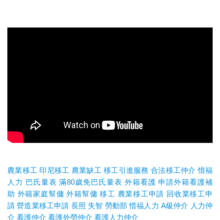
農業移工
印尼移工
農業缺工
移工引進服務
合法移工仲介
惜福
人力
巴氏量表
滿80歲免巴氏量表
外籍看護
申請外籍看護補
助
外籍家庭幫傭
外籍幫傭
移工
農業移工申請
回收業移工申
請
營造業移工申請
長照
失智
勞動部
惜福人力
A
級仲介
人力仲
介
看護仲介
看護外勞仲介
看護人力仲介