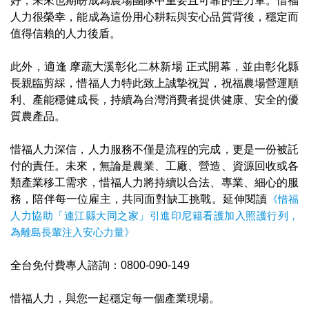
好，未來也期盼成為農場團隊中重要且可靠的生力軍。惜福
人力很榮幸，能成為這份用心耕耘與安心品質背後，穩定而
值得信賴的人力後盾。
此外，適逢 摩蔬大溪彰化二林新場 正式開幕，並由彰化縣
長親臨剪綵，惜福人力特此致上誠摯祝賀，祝福農場營運順
利、產能穩健成長，持續為台灣消費者提供健康、安全的優
質農產品。
惜福人力深信，人力服務不僅是流程的完成，更是一份被託
付的責任。未來，無論是農業、工廠、營造、資源回收或各
類產業移工需求，惜福人力將持續以合法、專業、細心的服
務，陪伴每一位雇主，共同面對缺工挑戰。延伸閱讀
《惜福
人力協助「連江縣大同之家」引進印尼籍看護加入照護行列，
為離島長輩注入安心力量​》
全台免付費專人諮詢：0800-090-149
惜福人力，與您一起穩定每一個產業現場。