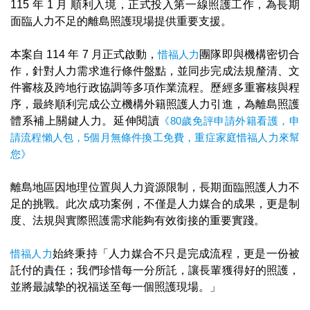
115 年 1 月 順利入境，正式投入第一線照護工作，為長期
面臨人力不足的離島照護現場提供重要支援。
本案自 114 年 7 月正式啟動，
惜福人力
團隊即與機構密切合
作，針對人力需求進行條件盤點，並同步完成法規釐清、文
件審核及跨地行政協調等多項作業流程。歷經多重審核與程
序，最終順利完成公立機構外籍照護人力引進，為離島照護
體系補上關鍵人力。延伸閱讀
《80歲免評申請外籍看護，申
請流程懶人包，5個月無條件換工免費，重症家庭惜福人力來幫
您》
離島地區因地理位置與人力資源限制，長期面臨照護人力不
足的挑戰。此次成功案例，不僅是人力媒合的成果，更是制
度、法規與實際照護需求能夠有效銜接的重要實踐。
惜福人力
始終秉持「人力媒合不只是完成流程，更是一份被
託付的責任；我們珍惜每一分所託，讓長輩獲得好的照護，
並將最誠摯的祝福送至每一個照護現場。」