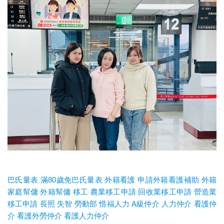
巴氏量表
滿80歲免巴氏量表
外籍看護
申請外籍看護補助
外籍
家庭幫傭
外籍幫傭
移工
農業移工申請
回收業移工申請
營造業
移工申請
長照
失智
勞動部
惜福人力
A
級仲介
人力仲介
看護仲
介
看護外勞仲介
看護人力仲介