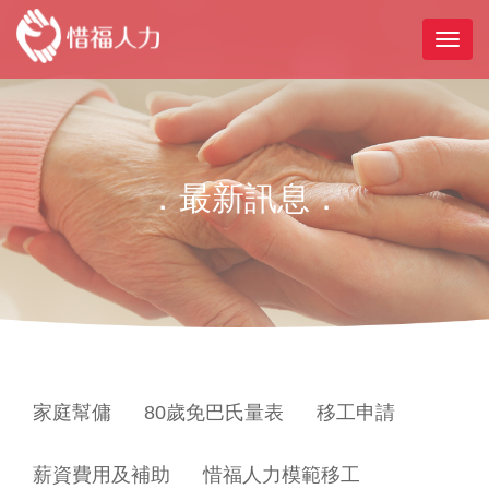
．最新訊息．
家庭幫傭
80歲免巴氏量表
移工申請
薪資費用及補助
惜福人力模範移工