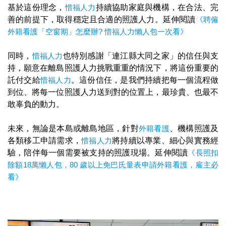
基於這份理念，
惜福人力
持續協助家庭與機構，在合法、完
善的前提下，取得穩定且合適的照護人力。延伸閱讀
《聘僱
外籍看護「空窗期」怎麼辦? 惜福人力懶人包一次看》
同時，
惜福人力
也特別感謝「連江縣大同之家」的信任與支
持，願意在離島照護人力挑戰重重的情況下，將這份重要的
託付交給
惜福人力
。這份信任，是我們持續把每一個流程做
到位、將每一位照護人力送到對的位置上，最珍貴、也最不
敢辜負的動力。
未來，無論是本島或離島地區，針對
外籍看護
、機構照護及
各類移工申請需求，
惜福人力
將持續以專業、細心與實務經
驗，陪伴每一個需要被支持的照護現場。延伸閱讀
《長照扣
除額18萬懶人包，80 歲以上免巴氏量表申請外籍看護，雇主必
看​》