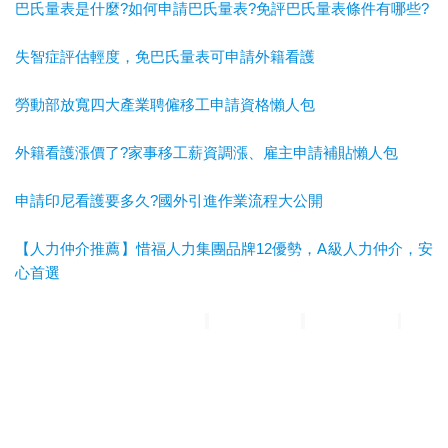
巴氏量表是什麼?如何申請巴氏量表?免評巴氏量表條件有哪些?
失智症評估輕度，免巴氏量表可申請外籍看護
勞動部放寬四大產業聘僱移工申請資格懶人包
外籍看護漲價了?家事移工薪資調漲、雇主申請補貼懶人包
申請印尼看護要多久?國外引進作業流程大公開
【人力仲介推薦】惜福人力集團品牌12優勢，A級人力仲介，安
心首選
惜福人力集團
台北順福人力
宜蘭惜福人力
高雄平安人力
嘉義
滿福人力
台中興順人力
人力仲介推薦
外勞仲介推薦
雲林外勞
仲介推薦
雲林人力仲介推薦
A級仲介
台北人力仲介
宜蘭人力仲介
高雄人力仲介
台中人力仲
介
嘉義人力仲介
台北外勞仲介
宜蘭外勞仲介
高雄外勞仲介
台