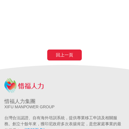
申請營造移工
申請營造外勞
民間營造業移工
土木工程營造移工
申請
農業移工
農業外勞
滿80歲免評
滿80歲免巴氏量表
70歲以
上癌症二期免評
回上一頁
惜福人力集團
XIFU MANPOWER GROUP
台灣合法認證、自有海外培訓系統，提供專業移工申請及相關服
務。創立十餘年來，獲印尼政府多次表揚肯定，是您家庭事業的最