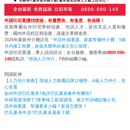
申請印尼看護找惜福，
有履歷表、有進度、有保障！
長期專屬合作印尼學校招募、培訓人才，提供充足人選和履
歷；國內外流程定期追蹤，讓雇主掌握進度。
2025年最新仲介費詳見「
申請外籍看護、家庭幫傭仲介費，5個
月內換工免費，超低失聯率給雇主安心保障
」
申請印尼看護，專人諮詢請洽，全台服務、優惠專線
0800-090-
149
或私訊「
惜福人力仲介
」FB粉絲團小編。
閱讀延伸
【人力仲介推薦】惜福人力集團品牌12優勢，A級人力仲介，安
心首選
如何申請巴氏量表?免評巴氏量表條件有哪些?
外籍看護漲價了?家事移工薪資調漲、雇主申請補貼懶人包
請外籍看護、幫傭要多少錢？薪資怎麼算？
巴氏量表申請?巴氏量表最新下載
惜福人力集團
台北順福人力
宜蘭惜福人力
高雄平安人力
嘉義滿福人力
台中興順人力
人力
仲介推薦
外勞仲介推薦
雲林外勞仲介推薦
雲林人力仲介推薦