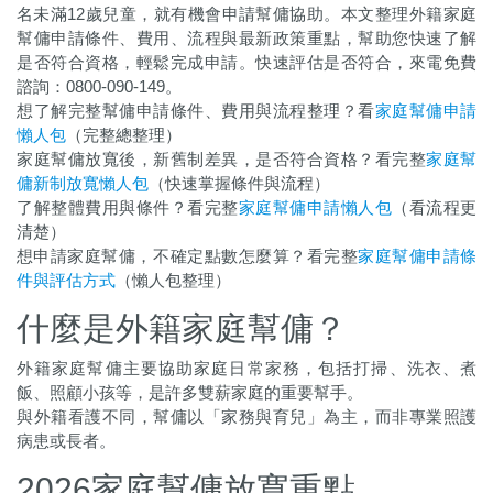
名未滿12歲兒童，就有機會申請幫傭協助。本文整理外籍家庭
幫傭申請條件、費用、流程與最新政策重點，幫助您快速了解
是否符合資格，輕鬆完成申請。快速評估是否符合，來電免費
諮詢：0800-090-149。
想了解完整幫傭申請條件、費用與流程整理？看
家庭幫傭申請
懶人包
（完整總整理）
家庭幫傭放寬後，新舊制差異，是否符合資格
？
看完整
家庭幫
傭新制放寬懶人包
（快速掌握條件與流程）
了解整體費用與條件？看完整
家庭幫傭申請懶人包
（看流程更
清楚）
想申請家庭幫傭，​不確定點數怎麼算？看完整
家庭幫傭申請條
件與評估方式
（懶人包整理）
什麼是外籍家庭幫傭？
外籍家庭幫傭主要協助家庭日常家務，包括打掃、洗衣、煮
飯、照顧小孩等，是許多雙薪家庭的重要幫手。
與外籍看護不同，幫傭以「家務與育兒」為主，而非專業照護
病患或長者。
2026家庭幫傭放寬重點