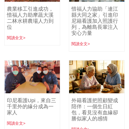
農業移工引進成功，
惜福人力協助「連江
惜福人力助摩蔬大溪
縣大同之家」引進印
二林水耕農場人力到
尼籍看護加入照護行
位
列，為離島長輩注入
安心力量
閱讀全文>
閱讀全文>
印尼看護Upi，來自三
外籍看護把照顧變成
千里外的緣分成為一
陪伴：一個生日紅
家人
包，看見沒有血緣卻
勝似家人的感情
閱讀全文>