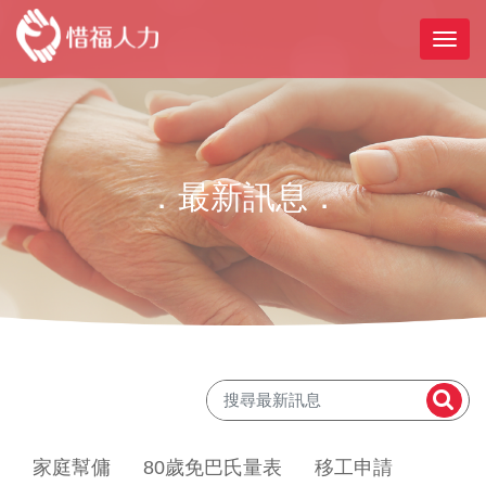
．最新訊息．
家庭幫傭
80歲免巴氏量表
移工申請