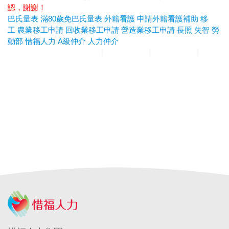
認，謝謝！
巴氏量表
滿80歲免巴氏量表
外籍看護
申請外籍看護補助
移
工
農業移工申請
回收業移工申請
營造業移工申請
長照
失智
勞
動部
惜福人力
A級仲介
人力仲介
惜福人力集團
台北順福人力
宜蘭惜福人力
高雄平安人力
嘉義
滿福人力
台中興順人力
人力仲介推薦
外勞仲介推薦
A級仲介
台北人力仲介
宜蘭人力仲介
高雄人力仲介
台中人力仲
介
台北外勞仲介
宜蘭外勞仲介
高雄外勞仲介
台中外勞仲介
申請外籍看護
申請外勞看護
申請移工
申請外勞
外籍看護薪
資
外勞看護薪資
申請外勞費用
申請看護費用
巴氏量表
放寬巴氏量表
巴氏量表放寬
申請巴氏量表
巴氏量表
醫院
長照補助
失智症
失智請外勞
身心障礙請外勞
申請營造移工
申請營造外勞
民間營造業移工
土木工程營造移工
申請
農業移工
農業外勞