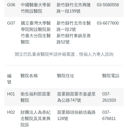
G06
中國醫藥大學新
新竹縣竹北市興隆
03-5580558
竹附設醫院
路一段199號
G07
國立臺灣大學醫
新竹縣竹北市生醫
03-6677600
學院附設醫院新
路一段2號
竹臺大分院生醫
新竹縣竹東鎮至善
醫院
路52號
開立巴氏量表醫院申請外籍看護，惜福人力專人諮詢
編
醫院名稱
醫院住址
醫院電話
號
H01
衛生福利部苗栗
苗栗縣苗栗市嘉盛里
037-
醫院
為公路747號
261920
H02
財團法人為恭紀
苗栗縣頭份鎮信義路
037-
念醫院及其東興
128號
676811
院區