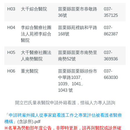
H03
大千綜合醫院
苗栗縣苗栗市恭敬路
037-
36號
357125
H04
李綜合醫療社團
苗栗縣苑裡鎮和平路
037-
法人苑裡李綜合
168號
862387
醫院
H05
大千醫療社團法
苗栗縣苗栗市南勢里
037-
人南勢醫院
南勢52號
369936
H06
重光醫院
苗栗縣苗栗縣頭份市
037-
中華路1037、
663030
1039、1041、
1043 號
開立巴氏量表醫院申請外籍看護，惜福人力專人諮詢
「
申請聘雇外國人從事家庭看護工作之專業評估被看護者醫療
機構
」(含診所).pdf
※名單為勞動部年度公告，非即時更新，請再與醫院或診所確