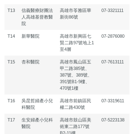
T13
信義醫療財團法
高雄市苓雅區華
07-3321111
人高雄基督教醫
新街86號
院
T14
新華醫院
高雄市新興區七
07-2876080
賢二路97號地上1
至4層
T15
杏和醫院
高雄市鳳山區五
07-7613111
甲二路385號、
387號、389號、
391號B1-9樓、
470號1樓
T16
吳昆哲婦產小兒
高雄市前鎮區民
07-3319611
科醫院
權二路430號
T17
生安婦產小兒科
高雄市鼓山區美
07-5223138
醫院
術東二路177號
B2-11樓