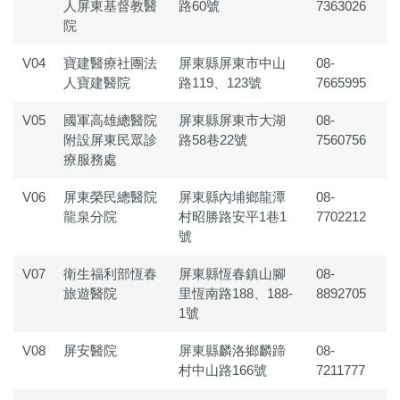
人屏東基督教醫
路60號
7363026
院
V04
寶建醫療社團法
屏東縣屏東市中山
08-
人寶建醫院
路119、123號
7665995
V05
國軍高雄總醫院
屏東縣屏東市大湖
08-
附設屏東民眾診
路58巷22號
7560756
療服務處
V06
屏東榮民總醫院
屏東縣內埔鄉龍潭
08-
龍泉分院
村昭勝路安平1巷1
7702212
號
V07
衛生福利部恆春
屏東縣恆春鎮山腳
08-
旅遊醫院
里恆南路188、188-
8892705
1號
V08
屏安醫院
屏東縣麟洛鄉麟蹄
08-
村中山路166號
7211777