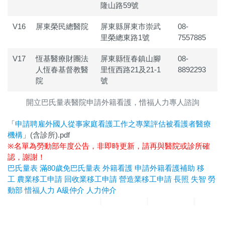
隆山路59號
V16
屏東榮民總醫院
屏東縣屏東市崇武
08-
里榮總東路1號
7557885
V17
恆基醫療財團法
屏東縣恆春鎮山腳
08-
人恆春基督教醫
里恆西路21及21-1
8892293
院
號
開立巴氏量表醫院申請外籍看護，惜福人力專人諮詢
「
申請聘雇外國人從事家庭看護工作之專業評估被看護者醫療
機構
」(含診所).pdf
※名單為勞動部年度公告，非即時更新，請再與醫院或診所確
認，謝謝！
巴氏量表
滿80歲免巴氏量表
外籍看護
申請外籍看護補助
移
工
農業移工申請
回收業移工申請
營造業移工申請
長照
失智
勞
動部
惜福人力
A級仲介
人力仲介
惜福人力集團
台北順福人力
宜蘭惜福人力
高雄平安人力
嘉義
滿福人力
台中興順人力
人力仲介推薦
外勞仲介推薦
A級仲介
台北人力仲介
宜蘭人力仲介
高雄人力仲介
台中人力仲