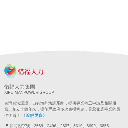
介
台北外勞仲介
宜蘭外勞仲介
高雄外勞仲介
台中外勞仲介
申請外籍看護
申請外勞看護
申請移工
申請外勞
外籍看護薪
資
外勞看護薪資
申請外勞費用
申請看護費用
巴氏量表
放寬巴氏量表
巴氏量表放寬
申請巴氏量表
巴氏量表
醫院
長照補助
失智症
失智請外勞
身心障礙請外勞
申請營造移工
申請營造外勞
民間營造業移工
土木工程營造移工
申請
農業移工
農業外勞
惜福人力集團
XIFU MANPOWER GROUP
台灣合法認證、自有海外培訓系統，提供專業移工申請及相關服
務。創立十餘年來，獲印尼政府多次表揚肯定，是您家庭事業的最
《瞭解更多》
佳後盾！
許可證字號：2689、2496、2667、3310、3699、3853