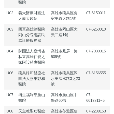
醫院
U02
義大醫療財團法
高雄市燕巢區角
07-6150011
人義大醫院
宿里義大路1號
U03
國軍高雄總醫院
高雄市岡山區大
07-6250919
岡山分院附設民
義二路1號
眾診療服務處
U04
財團法人臺灣省
高雄市鳳屏一路
07-7030315
私立高雄仁愛之
509號
家附設慈惠醫院
U06
燕巢靜和醫療社
高雄市燕巢區深
07-6156555
團法人燕巢靜和
水里深水路3之20
醫院
號
U07
衛生福利部旗山
高雄市旗山區中
07-
醫院
學路60號
6613811~5
U08
天主教聖功醫療
高雄市苓雅區建
07-2238153