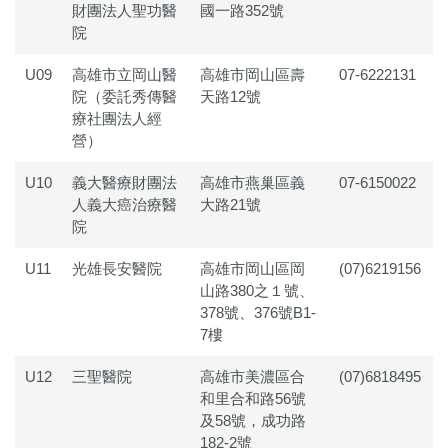
財團法人聖功醫
國一路352號
院
U09
高雄市立岡山醫
高雄市岡山區壽
07-6222131
院（委託秀傳醫
天路12號
療社團法人經
營）
U10
義大醫療財團法
高雄市燕巢區義
07-6150022
人義大癌治療醫
大路21號
院
U11
光雄長安醫院
高雄市岡山區岡
(07)6219156
山路380之１號、
378號、376號B1-
7樓
U12
三聖醫院
高雄市美濃區合
(07)6818495
和里合和路56號
及58號，成功路
182-2號