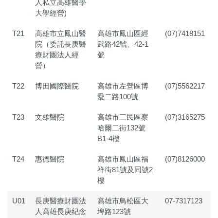
人私立高雄醫學
大學經營)
T21
高雄市立鳳山醫
高雄市鳳山區經
(07)7418151
院（委託長庚醫
武路42號、42-1
療財團法人經
號
營）
T22
博田國際醫院
高雄市左營區博
(07)5562217
愛二路100號
T23
文雄醫院
高雄市三民區察
(07)3165275
哈爾二街132號
B1-4樓
T24
惠德醫院
高雄市鳳山區福
(07)8126000
祥街81號及同號2
樓
U01
長庚醫療財團法
高雄市鳥松區大
07-7317123
人高雄長庚紀念
埤路123號