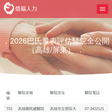
．2026巴氏量表評估醫院全公開
（高雄/屏東） ．
編
醫院名稱
醫院住址
醫院電話
號
T01
高雄榮民總醫院
高雄市左營區大
07-3422121