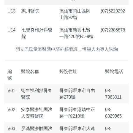
U13
惠川醫院
高雄市岡山區岡
(07)6229292
山路92號
U14
七賢脊椎外科醫
高雄市新興七賢
(07)2385878
院
一路420號B1-8樓
開立巴氏量表醫院申請外籍看護，惜福人力專人諮詢
編
醫院名稱
醫院住址
醫院電話
號
V01
衛生福利部屏東
屏東縣屏東市自由
08-
醫院
路270號
7363011
V02
安泰醫療社團法
屏東縣東港鎮中正
08-
人安泰醫院
路一段210號
8329966
V03
屏基醫療財團法
屏東縣屏東市大連
08-