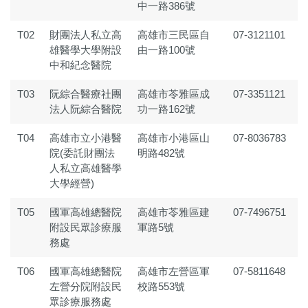
中一路386號
T02
財團法人私立高
高雄市三民區自
07-3121101
雄醫學大學附設
由一路100號
中和紀念醫院
T03
阮綜合醫療社團
高雄市苓雅區成
07-3351121
法人阮綜合醫院
功一路162號
T04
高雄市立小港醫
高雄市小港區山
07-8036783
院(委託財團法
明路482號
人私立高雄醫學
大學經營)
T05
國軍高雄總醫院
高雄市苓雅區建
07-7496751
附設民眾診療服
軍路5號
務處
T06
國軍高雄總醫院
高雄市左營區軍
07-5811648
左營分院附設民
校路553號
眾診療服務處