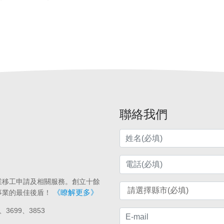
雄人力仲介
台中人力仲介
台北外勞仲介
宜蘭外勞仲介
高雄外勞仲介
請外勞
外籍看護薪資
外勞看護薪資
申請外勞費用
申請看護費用
請巴氏量表
巴氏量表醫院
長照補助
失智症
失智請外勞
身心障礙請外
移工
土木工程營造移工申請
農業移工
農業外勞
聯絡我們
業移工申請及相關服務。創立十餘
《瞭解更多》
事業的最佳後盾！
、3699、3853