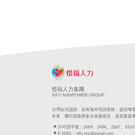
A級仲介
台北人力仲介
宜蘭人力仲介
高
申請外籍看護
申請外勞看護
申請移工
申
巴氏量表
放寬巴氏量表
巴氏量表放寬
申
申請營造移工
申請營造外勞
民間營造業
惜福人力集團
XIFU MANPOWER GROUP
台灣合法認證、自有海外培訓系統，提供專
年來，獲印尼政府多次表揚肯定，是您家庭
許可證字號：2689、2496、2667、3310
E-MAIL：xifu.mp@gmail.com