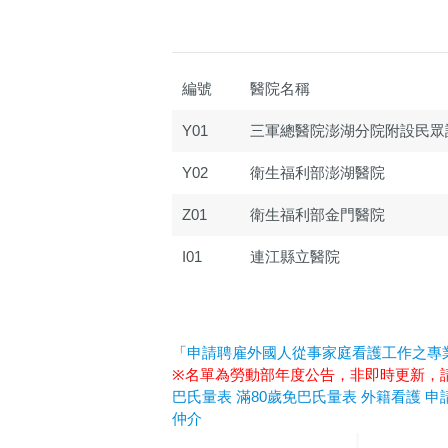
編號
醫院名稱
Y01
三軍總醫院澎湖分院附設民眾
Y02
衛生福利部澎湖醫院
Z01
衛生福利部金門醫院
I01
連江縣立醫院
「
申請聘雇外國人從事家庭看護工作之專
※名單為勞動部年度公告，非即時更新，
巴氏量表
滿80歲免巴氏量表
外籍看護
申
仲介
惜福人力集團
台北順福人力
宜蘭惜福人