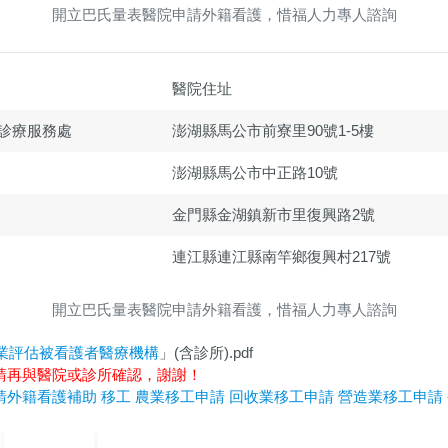
開立巴氏量表醫院申請外籍看護，惜福人力專人諮詢
醫院住址
診療服務處
澎湖縣馬公市前寮里90號1-5樓
澎湖縣馬公市中正路10號
金門縣金湖鎮新市里復興路2號
連江縣連江縣南竿鄉復興村217號
開立巴氏量表醫院申請外籍看護，惜福人力專人諮詢
業評估被看護者醫療機構
」(含診所).pdf
請再與醫院或診所確認，謝謝！
請外籍看護補助
移工
農業移工申請
回收業移工申請
營造業移工申請
力
高雄平安人力
嘉義滿福人力
台中興順人力
人力仲介推薦
外勞仲介