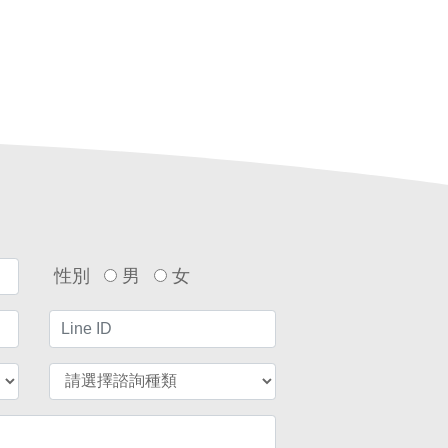
台中外勞仲介
勞
性別
男
女