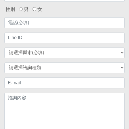
性別
男
女