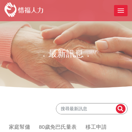
．最新訊息．
家庭幫傭
80歲免巴氏量表
移工申請