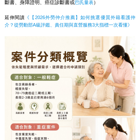
斷書、身障證明、癌症診斷書或
巴氏量表
）
延伸閱讀
《【2026外勞仲介推薦】如何挑選優質外籍看護仲
介？從勞動部A級評鑑、責任期與直營服務3大指標一次看懂》