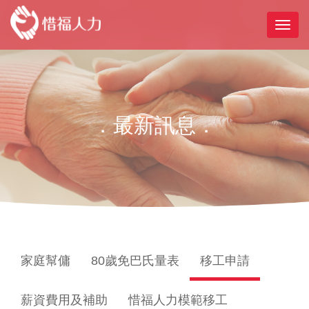
．最新訊息．
家庭幫傭
80歲免巴氏量表
移工申請
薪資費用及補助
惜福人力模範移工