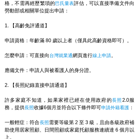
格，不需再經歷繁瑣的
巴氏量表
評估，可以直接準備文件向
勞動部或相關單位提出申請：
1. 【高齡免評通道】
申請資格：年齡滿 80 歲以上者（僅具此高齡資格即可）。
怎麼申請：可直接向
台灣就業通
網頁進行
線上申請
。
應備文件：申請人與被看護人的身分證。
2. 【長照紀錄直接申請通道】
許多家庭不知道，如果家裡已經在使用政府的
長照
2.0服
務，提供
長照
收據6個月並符合以下條件即可
申請外籍看護
：
一般輕症：符合
長照
需要等級第 2 至 3 級，且由各級政府補
助使用居家照顧、日間照顧或家庭托顧服務連續達 6 個月以
上。