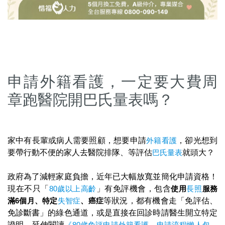
申請外籍看護，一定要大費周
章跑醫院開巴氏量表嗎？
家中有長輩或病人需要照顧，想要申請
外籍看護
，卻光想到
要帶行動不便的家人去醫院排隊、等評估
巴氏量表
就頭大？
政府為了減輕家庭負擔，近年已大幅放寬並簡化申請資格！
現在不只「
80歲以上高齡
」有免評機會，包含
使用
長照
服務
滿6個月、特定
失智症
、癌症
等狀況，都有機會走「免評估、
免診斷書」的綠色通道，或是直接在回診時請醫生開立特定
證明。延伸閱讀
《80歲免評申請外籍看護，申請流程懶人包，