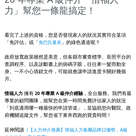
力」幫您一條龍搞定！
看完了上述的資格，您是否發現家人的狀況其實符合某項
「免評估」或「
免巴氏量表
」的綠色通道呢？
政府放寬政策雖然是美意，但各縣市審查標準、長照平台的
查調程序、以及診斷書上的病碼字眼，往往牽一髮而動全
身。一不小心填錯文件，可能就會讓申請進度卡關好幾個
月。
惜福人力
擁有
20 年專業 A 級仲介經驗
，全台服務。我們有最
專業的顧問團隊，能幫您在第一時間免費評估家人的狀況
「到底適用哪一種最快的申請管道」，並協助您向醫院、政
府機關追蹤文件，幫您省下東奔西跑的寶貴時間！
延伸閱讀
《【人力仲介推薦】惜福人力集團品牌12優勢，A級