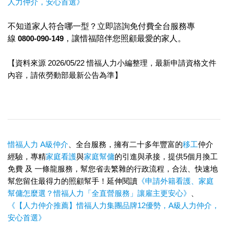
人力仲介，安心首選》
不知道家人符合哪一型？立即諮詢免付費全台服務專
線
0800-090-149
，讓惜福陪伴您照顧最愛的家人。
【資料來源 2026/05/22 惜福人力小編整理，最新申請資格文件
內容，請依勞動部最新公告為準
】
惜福人力
A級仲介
、全台服務，擁有二十多年豐富的
移工
仲介
經驗，專精
家庭看護
與
家庭幫傭
的引進與承接，提供5個月換工
免費 及 一條龍服務，幫您省去繁雜的行政流程，合法、快速地
幫您留住最得力的照顧幫手！延伸閱讀
《申請外籍看護、家庭
幫傭怎麼選？惜福人力「全直營服務」讓雇主更安心》
、
《【人力仲介推薦】惜福人力集團品牌12優勢，A級人力仲介，
安心首選》