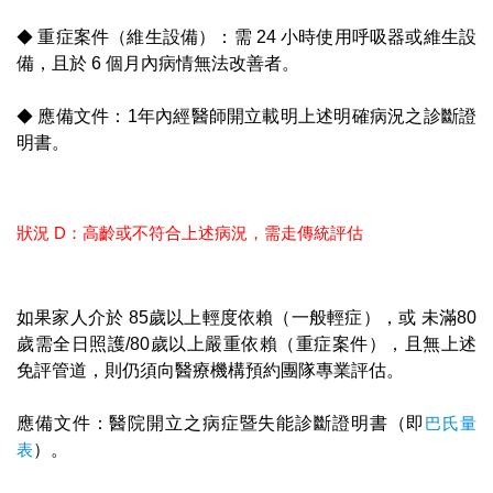
◆
重症案件（維生設備）：需 24 小時使用呼吸器或維生設
備，且於 6 個月內病情無法改善者。
◆
應備文件：1年內經醫師開立載明上述明確病況之診斷證
明書。
狀況 D：高齡或不符合上述病況，需走傳統評估
如果家人介於 85歲以上輕度依賴（一般輕症），或 未滿80
歲需全日照護/80歲以上嚴重依賴（重症案件），且無上述
免評管道，則仍須向醫療機構預約團隊專業評估。
應備文件：醫院開立之病症暨失能診斷證明書（即
巴氏量
表
）。