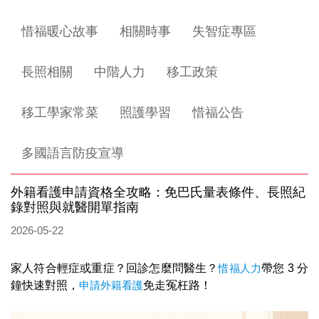
惜福暖心故事
相關時事
失智症專區
長照相關
中階人力
移工政策
移工學家常菜
照護學習
惜福公告
多國語言防疫宣導
外籍看護申請資格全攻略：免巴氏量表條件、長照紀
錄對照與就醫開單指南
2026-05-22
家人符合輕症或重症？回診怎麼問醫生？
惜福人力
帶您 3 分
鐘快速對照，
申請外籍看護
免走冤枉路！