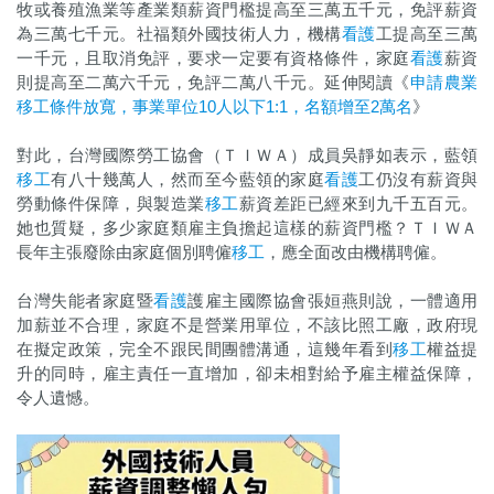
牧或養殖漁業等產業類薪資門檻提高至三萬五千元，免評薪資
為三萬七千元。社福類外國技術人力，機構
看護
工提高至三萬
一千元，且取消免評，要求一定要有資格條件，家庭
看護
薪資
則提高至二萬六千元，免評二萬八千元。延伸閱讀《
申請農業
移工條件放寬，事業單位10人以下1:1，名額增至2萬名
》
對此，台灣國際勞工協會（ＴＩＷＡ）成員吳靜如表示，藍領
移工
有八十幾萬人，然而至今藍領的家庭
看護
工仍沒有薪資與
勞動條件保障，與製造業
移工
薪資差距已經來到九千五百元。
她也質疑，多少家庭類雇主負擔起這樣的薪資門檻？ＴＩＷＡ
長年主張廢除由家庭個別聘僱
移工
，應全面改由機構聘僱。
台灣失能者家庭暨
看護
護雇主國際協會張姮燕則說，一體適用
加薪並不合理，家庭不是營業用單位，不該比照工廠，政府現
在擬定政策，完全不跟民間團體溝通，這幾年看到
移工
權益提
升的同時，雇主責任一直增加，卻未相對給予雇主權益保障，
令人遺憾。