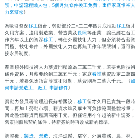
護，申請流程懶人包，5個月無條件換工免費，重症家庭惜福人
力來幫您
》
為吸引資深
移工
留台，勞動部於二○二二年四月底推動
移工
留才
久用方案，適用製造業、營造業及
長照
等產業，讓已經在台工
作六年以上的資深
移工
，轉任外國技術人力，但必須符合薪資
門檻、技術條件，外國技術人力也再無工作年限限制，還可銜
接永居制度。
產業類外國技術人力薪資門檻原為三萬三千元，若要免除技術
條件資格，月薪要給到三萬五千元；家庭
看護
薪資設定二萬四
千元，若要免除語言等技術限制，薪資則為二萬六千元。《
如
何申請營造工、廠工–申請條件
》
勞動力發展署管理組長蘇裕國說，
移工
留才久用已實施一段時
間，再加上勞動市場、薪資水準及雇主可負擔範圍整體考量，
因此整體薪資門檻調高兩千元。但僅適用今年起的新申請案，
舊案則照原契約條件，待新簽約時再改成新的標準。
調整後，
製造
、
營造
、海洋漁撈、屠宰、外展農務、農、林、