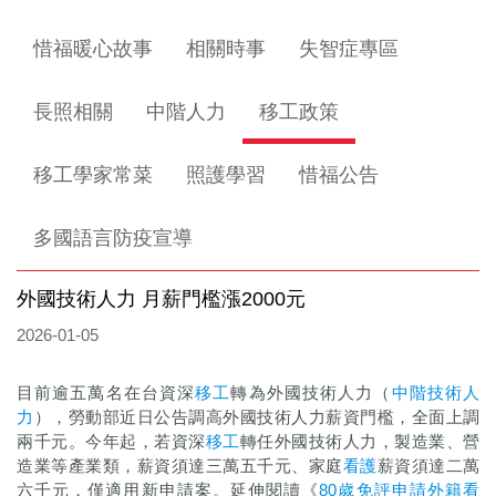
惜福暖心故事
相關時事
失智症專區
長照相關
中階人力
移工政策
移工學家常菜
照護學習
惜福公告
多國語言防疫宣導
外國技術人力 月薪門檻漲2000元
2026-01-05
目前逾五萬名在台資深
移工
轉為外國技術人力（
中階技術人
力
），勞動部近日公告調高外國技術人力薪資門檻，全面上調
兩千元。今年起，若資深
移工
轉任外國技術人力，製造業、營
造業等產業類，薪資須達三萬五千元、家庭
看護
薪資須達二萬
六千元，僅適用新申請案。延伸閱讀《
80歲免評申請外籍看