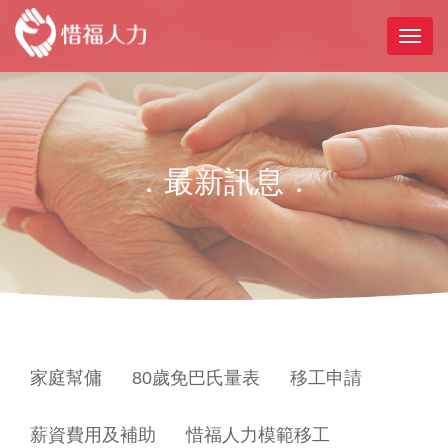
．最新訊息．
家庭幫傭
80歲免巴氏量表
移工申請
薪資費用及補助
惜福人力模範移工