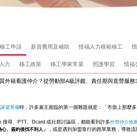
移工申請
薪資費用及補助
惜福人力模範移工
人力
移工政策
移工學家常菜
照護學習
惜福
優質外籍看護仲介？從勞動部A級評鑑、責任期與直營服務
或
家庭幫傭
時，許多雇主面臨的第一個難題就是：「市面上那麼多
e 搜尋、PTT、Dcard 或社群討論區，都能看到許多
外勞仲介推
熱心、簽約後找不到人」
，或是遇到加盟靠行的跑單業務，導致流