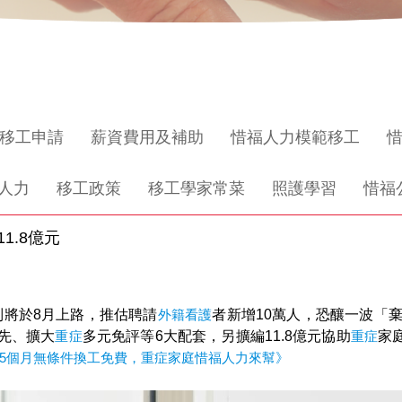
移工申請
薪資費用及補助
惜福人力模範移工
人力
移工政策
移工學家常菜
照護學習
惜福
1.8億元
制將於8月上路，推估聘請
外籍看護
者新增10萬人，恐釀一波「
先、擴大
重症
多元免評等6大配套，另擴編11.8億元協助
重症
家
，5個月無條件換工免費，重症家庭惜福人力來幫》