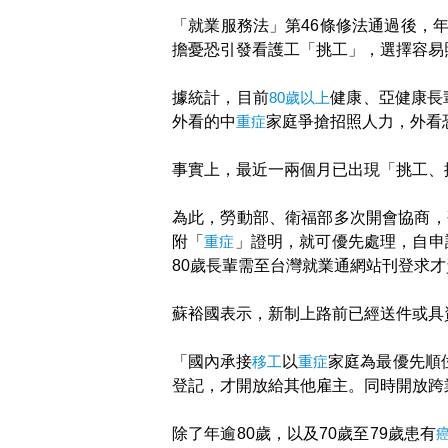
「就業服務法」第46條修法通過後，
擔憂恐引發看護工「挑工」，選擇容易
據統計，目前
80歲以上
健康、亞健康長輩
外看的中
重症
家庭爭搶招照人力，外看
事實上，最近一兩個月已出現「挑工、
為此，勞動部、衛福部多次開會協商，
附「
重症
」證明，就可優先處理，自申
80歲長輩需至台灣就業通網站刊登求才
蘇裕國表示，新制上路前已經送件或具
「國內承接
移工
以
重症
家庭為最優先順
登記，才開放給其他雇主。同時開放跨
除了年逾80歲，以及70歲至79歲患有