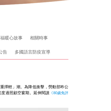
惜福暖心故事
相關時事
公告
多國語言防疫宣導
棄重擇輕」潮。為降低衝擊，勞動部昨公
庭度過照顧空窗期。延伸閱讀
《80歲免評