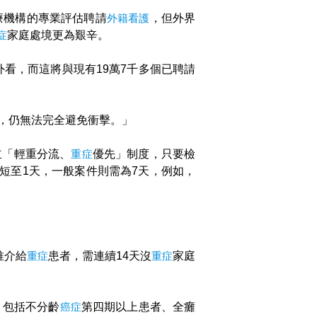
療機構的專業評估聘請
外籍看護
，但外界
症
家庭處境更為艱辛。
外看，而這將與現有19萬7千多個已聘請
，仍無法完全避免衝擊。」
立「輕重分流、
重症
優先」制度，只要檢
短至1天，一般案件則需為7天，例如，
推介給
重症
患者，需連續14天沒
重症
家庭
，包括不分齡
癌症
第四期以上患者、全癱