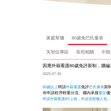
家庭幫傭
80歲免巴氏量表
失智症專區
長照相關
中階
因應外籍看護80歲免評新制，擴編1
2025-07-30
80歲以上
聘請
外籍看護
免評
巴氏量表
新
布申請程序輕重分流、國內承接
重症
優
申請外籍看護8/1上路，申請流程懶人包