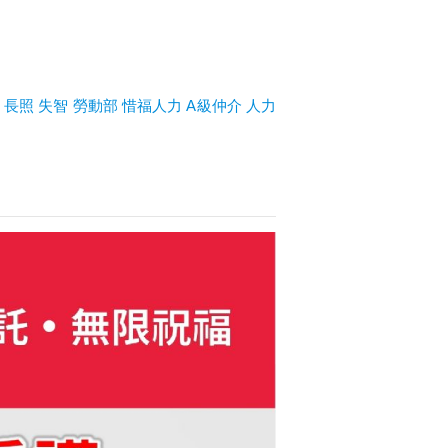
長照
失智
勞動部
惜福人力
A
級仲介
人力