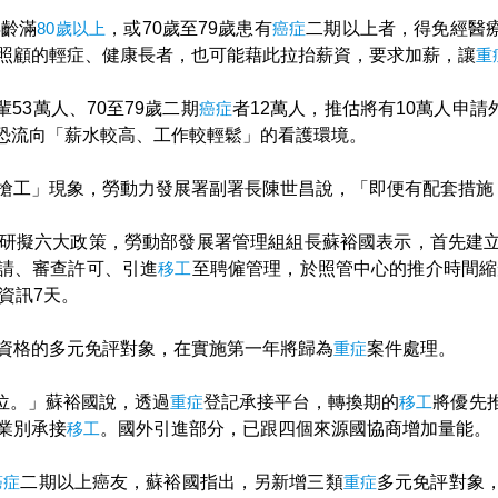
年齡滿
80歲以上
，或70歲至79歲患有
癌症
二期以上者，得免經醫
照顧的輕症、健康長者，也可能藉此拉抬薪資，要求加薪，讓
重
53萬人、70至79歲二期
癌症
者12萬人，推估將有10萬人申請
恐流向「薪水較高、工作較輕鬆」的看護環境。
搶工」現象，勞動力發展署副署長陳世昌說，「即便有配套措施
研擬六大政策，勞動部發展署管理組組長蘇裕國表示，首先建
請、審查許可、引進
移工
至聘僱管理，於照管中心的推介時間縮
資訊7天。
資格的多元免評對象，在實施第一年將歸為
重症
案件處理。
位。」蘇裕國說，透過
重症
登記承接平台，轉換期的
移工
將優先
業別承接
移工
。國外引進部分，已跟四個來源國協商增加量能。
癌症
二期以上癌友，蘇裕國指出，另新增三類
重症
多元免評對象