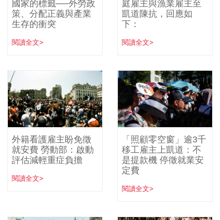
國家的標籤──外勞政
庭雇主與漁業雇主至
策、分配正義與產業
凱道陳抗，回應如
生存的衝突
下：
閱讀全文>
閱讀全文>
外籍看護雇主盼免徵
「照顧零空窗」逾3千
就安費 勞動部：啟動
移工雇主上凱道：不
評估減輕重症負擔
是提款機 停徵就業安
定費
閱讀全文>
閱讀全文>