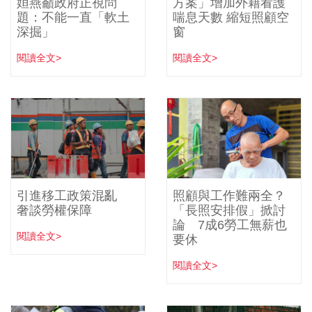
姮燕籲政府正視問
方案」增加外籍看護
題：不能一直「軟土
喘息天數 縮短照顧空
深掘」
窗
閱讀全文>
閱讀全文>
引進移工政策混亂
照顧與工作難兩全？
奢談勞權保障
「長照安排假」掀討
論 7成6勞工無薪也
閱讀全文>
要休
閱讀全文>