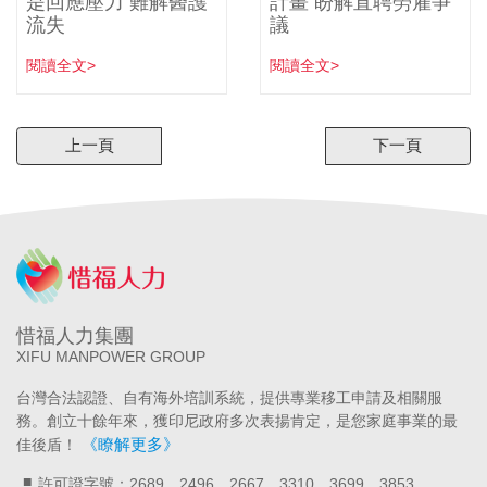
是回應壓力 難解醫護
計畫 盼解直聘勞雇爭
流失
議
閱讀全文>
閱讀全文>
上一頁
下一頁
惜福人力集團
XIFU MANPOWER GROUP
台灣合法認證、自有海外培訓系統，提供專業移工申請及相關服
務。創立十餘年來，獲印尼政府多次表揚肯定，是您家庭事業的最
《瞭解更多》
佳後盾！
許可證字號：2689、2496、2667、3310、3699、3853