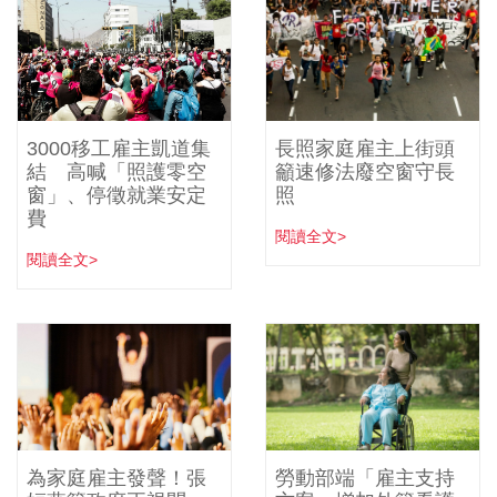
3000移工雇主凱道集
長照家庭雇主上街頭
結 高喊「照護零空
籲速修法廢空窗守長
窗」、停徵就業安定
照
費
閱讀全文>
閱讀全文>
為家庭雇主發聲！張
勞動部端「雇主支持