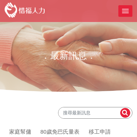
．最新訊息．
家庭幫傭
80歲免巴氏量表
移工申請