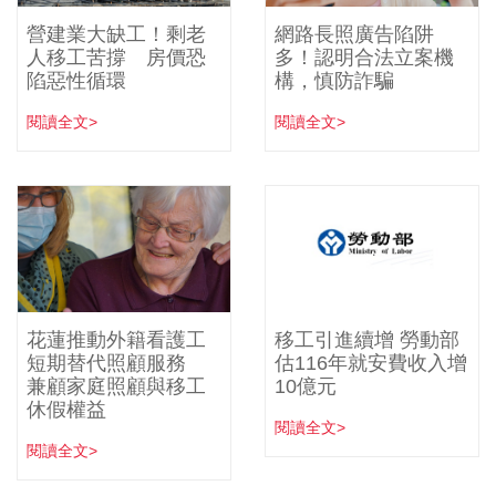
營建業大缺工！剩老
網路長照廣告陷阱
人移工苦撐 房價恐
多！認明合法立案機
陷惡性循環
構，慎防詐騙
閱讀全文>
閱讀全文>
花蓮推動外籍看護工
移工引進續增 勞動部
短期替代照顧服務
估116年就安費收入增
兼顧家庭照顧與移工
10億元
休假權益
閱讀全文>
閱讀全文>