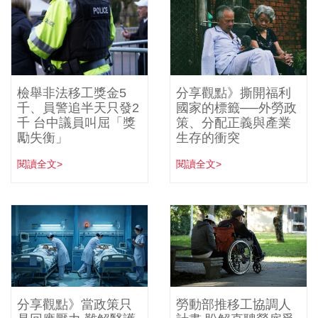
檢舉非法移工獎金5
分享觀點》撕開福利
千、員警追半天只發2
國家的標籤──外勞政
千 台中議員叫屈「獎
策、分配正義與產業
勵失衡」
生存的衝突
閱讀全文>
閱讀全文>
分享觀點》當政策只
勞動部推移工協調人