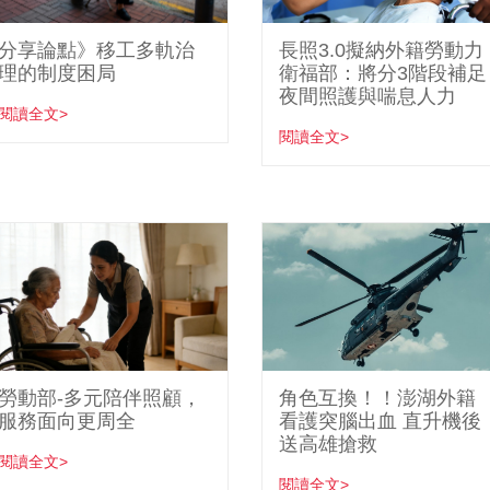
分享論點》移工多軌治
長照3.0擬納外籍勞動力
理的制度困局
衛福部：將分3階段補足
夜間照護與喘息人力
閱讀全文>
閱讀全文>
勞動部-多元陪伴照顧，
角色互換！！澎湖外籍
服務面向更周全
看護突腦出血 直升機後
送高雄搶救
閱讀全文>
閱讀全文>