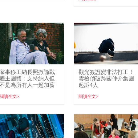
家事移工納長照掀論戰
觀光簽證變非法打工！
雇主團體：支持納入但
雲檢偵破跨國仲介集團
不是為所有人一起加薪
起訴4人
閱讀全文>
閱讀全文>