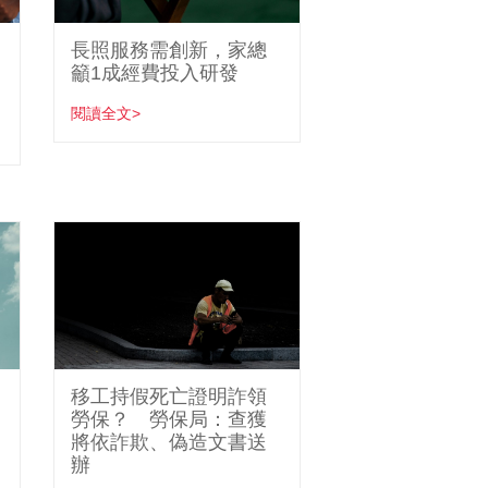
長照服務需創新，家總
籲1成經費投入研發
閱讀全文>
移工持假死亡證明詐領
勞保？ 勞保局：查獲
將依詐欺、偽造文書送
辦