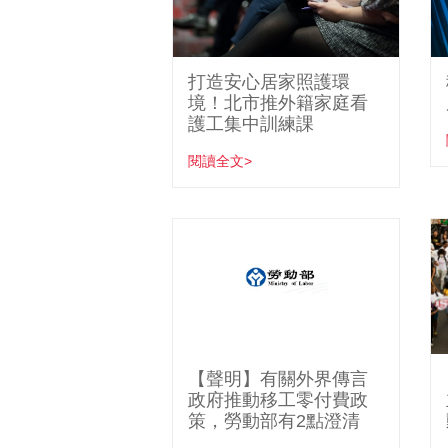
打造安心居家照護環
境！北市推外籍家庭看
護工集中訓練課
閱讀全文>
【聲明】有關外界傳言
政府推動移工零付費政
策，勞動部有2點澄清