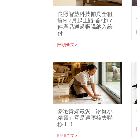
長照智慧科技輔具全租
賃制7月起上路 首批17
件產品通過審議納入給
付
閱讀全文>
豪宅貴婦最愛「家庭小
精靈」竟是遭壓榨失聯
移工！
閱讀全文>