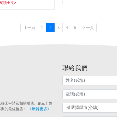
閱讀全文>
上一頁
1
2
3
4
5
下一頁
聯絡我們
業移工申請及相關服務。創立十餘
《瞭解更多》
事業的最佳後盾！