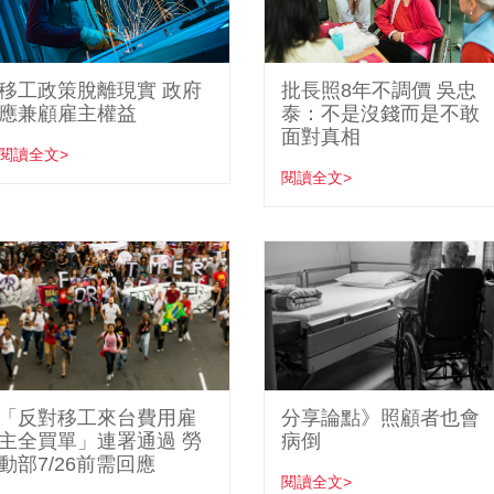
移工政策脫離現實 政府
批長照8年不調價 吳忠
應兼顧雇主權益
泰：不是沒錢而是不敢
面對真相
閱讀全文>
閱讀全文>
「反對移工來台費用雇
分享論點》照顧者也會
主全買單」連署通過 勞
病倒
動部7/26前需回應
閱讀全文>