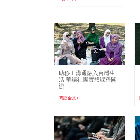
助移工溝通融入台灣生
活 華語社團實體課程開
辦
閱讀全文>