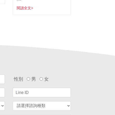
閱讀全文>
性別
男
女