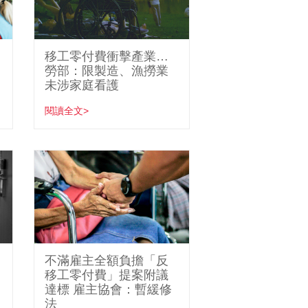
移工零付費衝擊產業…
勞部：限製造、漁撈業
未涉家庭看護
閱讀全文>
不滿雇主全額負擔「反
移工零付費」提案附議
達標 雇主協會：暫緩修
法