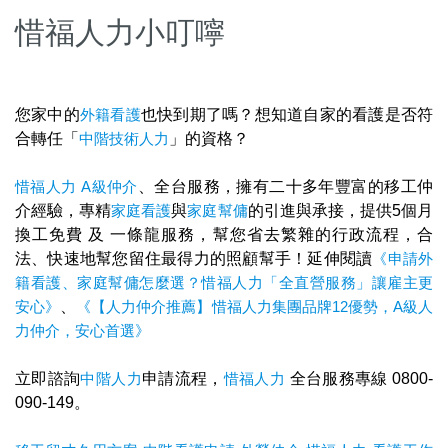
惜福人力小叮嚀
您家中的
外籍看護
也快到期了嗎？想知道自家的看護是否符
合轉任「
中階技術人力
」的資格？
惜福人力
A級仲介
、全台服務，擁有二十多年豐富的移工仲
介經驗，專精
家庭看護
與
家庭幫傭
的引進與承接，提供5個月
換工免費 及 一條龍服務，幫您省去繁雜的行政流程，合
法、快速地幫您留住最得力的照顧幫手！延伸閱讀
《申請外
籍看護、家庭幫傭怎麼選？惜福人力「全直營服務」讓雇主更
安心》
、
《【人力仲介推薦】惜福人力集團品牌12優勢，A級人
力仲介，安心首選》
立即諮詢
中階人力
申請流程，
惜福人力
全台服務專線 0800-
090-149。