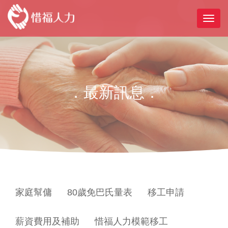
．最新訊息．
家庭幫傭
80歲免巴氏量表
移工申請
薪資費用及補助
惜福人力模範移工