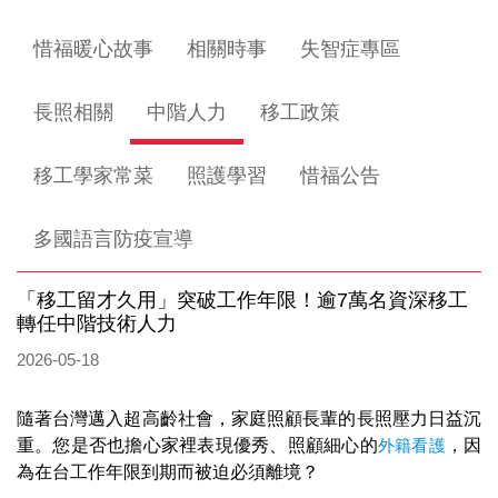
惜福暖心故事
相關時事
失智症專區
長照相關
中階人力
移工政策
移工學家常菜
照護學習
惜福公告
多國語言防疫宣導
「移工留才久用」突破工作年限！逾7萬名資深移工
轉任中階技術人力
2026-05-18
隨著台灣邁入超高齡社會，家庭照顧長輩的長照壓力日益沉
重。您是否也擔心家裡表現優秀、照顧細心的
外籍看護
，因
為在台工作年限到期而被迫必須離境？