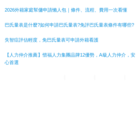
2026外籍家庭幫傭申請懶人包｜條件、流程、費用一次看懂
巴氏量表是什麼?如何申請巴氏量表?免評巴氏量表條件有哪些?
失智症評估輕度，免巴氏量表可申請外籍看護
【人力仲介推薦】惜福人力集團品牌12優勢，A級人力仲介，安
心首選
惜福人力集團
台北順福人力
宜蘭惜福人力
高雄平安人力
嘉義
滿福人力
台中興順人力
人力仲介推薦
外勞仲介推薦
雲林外勞
仲介推薦
雲林人力仲介推薦
A級仲介
台北人力仲介
宜蘭人力仲介
高雄人力仲介
台中人力仲
介
嘉義人力仲介
台北外勞仲介
宜蘭外勞仲介
高雄外勞仲介
台
中外勞仲介
嘉義外勞仲介
新北人力仲介推薦
宜蘭人力仲介推薦
高雄人力仲介推薦
台中人