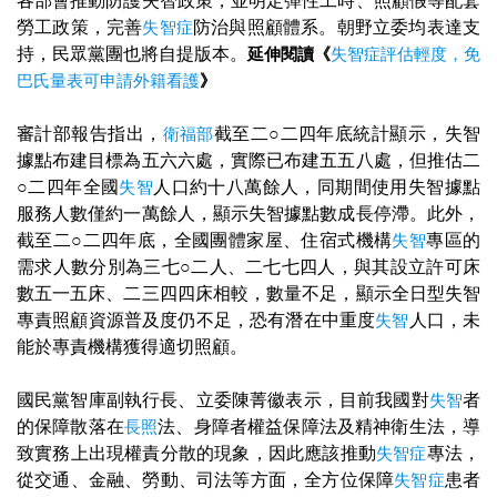
各部會推動防護失智政策，並明定彈性工時、照顧假等配套
勞工政策，完善
失智症
防治與照顧體系。朝野立委均表達支
持，民眾黨團也將自提版本。
延伸閱讀《
失智症評估輕度，免
巴氏量表可申請外籍看護
》
審計部報告指出，
衛福部
截至二○二四年底統計顯示，失智
據點布建目標為五六六處，實際已布建五五八處，但推估二
○二四年全國
失智
人口約十八萬餘人，同期間使用失智據點
服務人數僅約一萬餘人，顯示失智據點數成長停滯。此外，
截至二○二四年底，全國團體家屋、住宿式機構
失智
專區的
需求人數分別為三七○二人、二七七四人，與其設立許可床
數五一五床、二三四四床相較，數量不足，顯示全日型失智
專責照顧資源普及度仍不足，恐有潛在中重度
失智
人口，未
能於專責機構獲得適切照顧。
國民黨智庫副執行長、立委陳菁徽表示，目前我國對
失智
者
的保障散落在
長照
法、身障者權益保障法及精神衛生法，導
致實務上出現權責分散的現象，因此應該推動
失智症
專法，
從交通、金融、勞動、司法等方面，全方位保障
失智症
患者