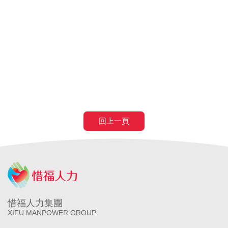
醫院
長照補助
失智症
失智請外勞
身心障礙請外勞
申請營造移工
申請營造外勞
民間營造業移工
土木工程營造移工
申請
農業移工
農業外勞
滿80歲免評
滿80歲免巴氏量表
70歲以
上癌症二期免評
回上一頁
惜福人力集團
XIFU MANPOWER GROUP