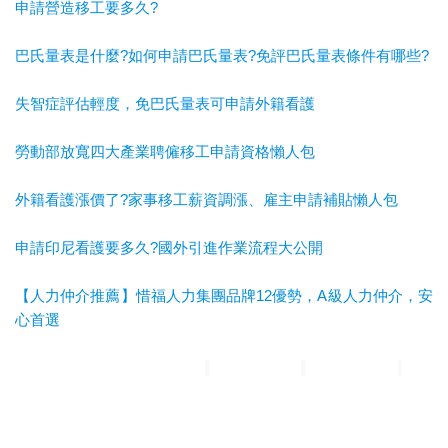
申請營造移工要多久?
巴氏量表是什麼?如何申請巴氏量表?免評巴氏量表條件有哪些?
失智症評估輕度，免巴氏量表可申請外籍看護
勞動部放寬四大產業聘僱移工申請資格懶人包
外籍看護漲價了?家事移工薪資調漲、雇主申請補貼懶人包
申請印尼看護要多久?國外引進作業流程大公開
【人力仲介推薦】惜福人力集團品牌12優勢，A級人力仲介，安
心首選
惜福人力集團
台北順福人力
宜蘭惜福人力
高雄平安人力
嘉義
滿福人力
台中興順人力
人力仲介推薦
外勞仲介推薦
雲林外勞
仲介推薦
雲林人力仲介推薦