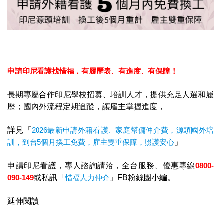
申請印尼看護找惜福，
有履歷表、有進度、有保障！
長期專屬合作印尼學校招募、培訓人才，提供充足人選和履
歷；國內外流程定期追蹤，讓雇主掌握進度，
詳見「
2026最新申請外籍看護、家庭幫傭仲介費，源頭國外培
訓，到台5個月換工免費，雇主雙重保障，照護安心
」
申請印尼看護，專人諮詢請洽，全台服務、優惠專線
0800-
090-149
或私訊「
惜福人力仲介
」FB粉絲團小編。
延伸閱讀