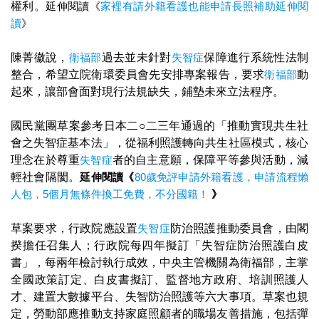
權利。
延伸閱讀《
家裡有請外籍看護也能申請長照補助延伸閱
讀
》
陳菁徽說，
衛福部
過去並未針對
失智症
保障進行系統性法制
整合，希望立院衛環委員會先安排專案報告，要求
衛福部
動
起來，讓部會面對現行法規缺失，鋪墊未來立法程序。
國民黨團草案參考日本二○二三年通過的「推動實現共生社
會之失智症基本法」，從福利照護轉向共生社區模式，核心
理念在於尊重
失智症
者的自主意願，保障平等參與活動，減
輕社會隔閡。
延伸閱讀《
80歲免評申請外籍看護，申請流程懶
人包，5個月無條件換工免費，不分國籍！
》
草案要求，行政院應設置
失智症
防治照護推動委員會，由閣
揆擔任召集人；行政院每四年擬訂「失智症防治照護白皮
書」，每兩年檢討執行成效，中央主管機關為衛福部，主掌
全國政策訂定、白皮書擬訂、監督地方政府、培訓照護人
才、建置大數據平台、失智防治照護等六大事項。草案也規
定，勞動部應推動支持家庭照顧者的職場友善措施，包括彈