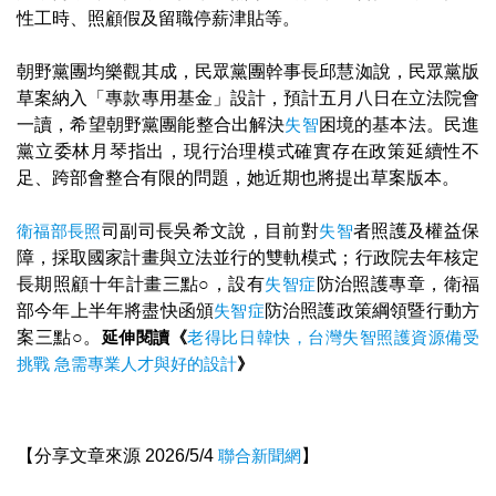
性工時、照顧假及留職停薪津貼等。
朝野黨團均樂觀其成，民眾黨團幹事長邱慧洳說，民眾黨版
草案納入「專款專用基金」設計，預計五月八日在立法院會
一讀，希望朝野黨團能整合出解決
失智
困境的基本法。民進
黨立委林月琴指出，現行治理模式確實存在政策延續性不
足、跨部會整合有限的問題，她近期也將提出草案版本。
衛福部
長照
司副司長吳希文說，目前對
失智
者照護及權益保
障，採取國家計畫與立法並行的雙軌模式；行政院去年核定
長期照顧十年計畫三點○，設有
失智症
防治照護專章，衛福
部今年上半年將盡快函頒
失智症
防治照護政策綱領暨行動方
案三點○。
延伸閱讀《
老得比日韓快，台灣失智照護資源備受
挑戰 急需專業人才與好的設計
》
【分享文章來源 2026/5/4
聯合新聞網
】