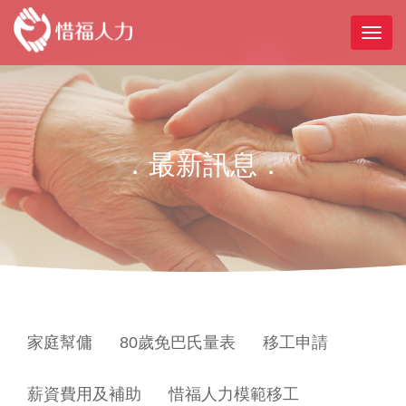
．最新訊息．
家庭幫傭
80歲免巴氏量表
移工申請
薪資費用及補助
惜福人力模範移工