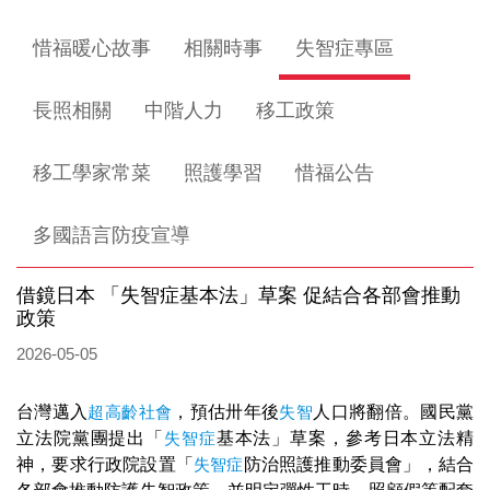
惜福暖心故事
相關時事
失智症專區
長照相關
中階人力
移工政策
移工學家常菜
照護學習
惜福公告
多國語言防疫宣導
借鏡日本 「失智症基本法」草案 促結合各部會推動
政策
2026-05-05
台灣邁入
超高齡社會
，預估卅年後
失智
人口將翻倍。國民黨
立法院黨團提出「
失智症
基本法」草案，參考日本立法精
神，要求行政院設置「
失智症
防治照護推動委員會」，結合