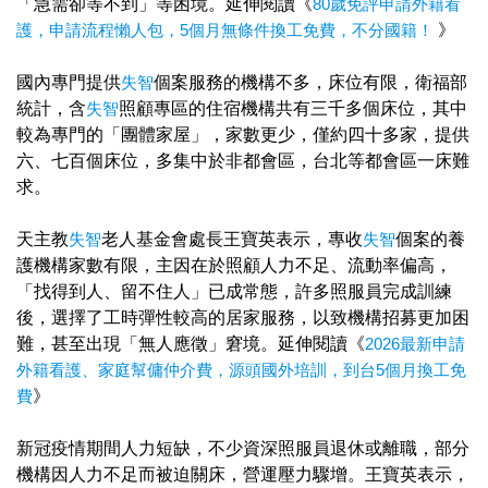
「急需卻等不到」等困境。延伸閱讀《
80歲免評申請外籍看
護，申請流程懶人包，5個月無條件換工免費，不分國籍！
》
國內專門提供
失智
個案服務的機構不多，床位有限，衛福部
統計，含
失智
照顧專區的住宿機構共有三千多個床位，其中
較為專門的「團體家屋」，家數更少，僅約四十多家，提供
六、七百個床位，多集中於非都會區，台北等都會區一床難
求。
天主教
失智
老人基金會處長王寶英表示，專收
失智
個案的養
護機構家數有限，主因在於照顧人力不足、流動率偏高，
「找得到人、留不住人」已成常態，許多照服員完成訓練
後，選擇了工時彈性較高的居家服務，以致機構招募更加困
難，甚至出現「無人應徵」窘境。延伸閱讀《
2026最新申請
外籍看護、家庭幫傭仲介費，源頭國外培訓，到台5個月換工免
費
》
新冠疫情期間人力短缺，不少資深照服員退休或離職，部分
機構因人力不足而被迫關床，營運壓力驟增。王寶英表示，