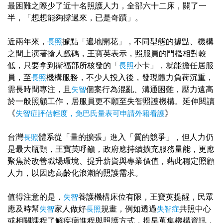
最困難之際少了近十名照護人力，全部六十二床，關了一
半，「想想能夠撐過來，已是奇蹟」。
近兩年來，
長照
據點「遍地開花」，不同型態的據點、機構
之間上演著搶人戲碼，王寶英表示，照服員的門檻相對較
低，只要拿到衛福部所核發的「
長照
小卡」，就能擔任居服
員，至
長照
機構服務，不少人投入後，發現體力負荷沉重，
需長時間專注，且
失智
個案行為混亂、溝通困難，壓力遠高
於一般照顧工作，居服員更不願至失智照護機構。延伸閱讀
《
失智症評估輕度，免巴氏量表可申請外籍看護
》
台灣
長照
體系從「量的擴張」進入「質的競爭」，但人力仍
是最大瓶頸，王寶英呼籲，政府應持續擴充服務量能，更應
聚焦於改善職場環境、提升薪資與專業價值，藉此穩定照顧
人力，以因應高齡化浪潮的照護需求。
值得注意的是，
失智
養護機構床位有限，王寶英提醒，民眾
應及時幫
失智
家人做好
長照
規畫，例如透過
失智症
共照中心
或相關課程了解疾病進程與照護方式，提早蒐集機構資訊，