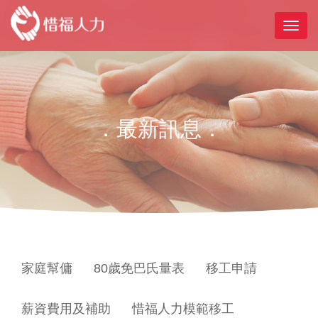
．最新訊息．
家庭幫傭
80歲免巴氏量表
移工申請
薪資費用及補助
惜福人力模範移工