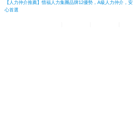
【人力仲介推薦】惜福人力集團品牌12優勢，A級人力仲介，安
心首選
惜福人力集團
台北順福人力
宜蘭惜福人力
高雄平安人力
嘉義
滿福人力
台中興順人力
人力仲介推薦
外勞仲介推薦
雲林外勞
仲介推薦
雲林人力仲介推薦
A級仲介
台北人力仲介
宜蘭人力仲介
高雄人力仲介
台中人力仲
介
嘉義人力仲介
台北外勞仲介
宜蘭外勞仲介
高雄外勞仲介
台
中外勞仲介
嘉義外勞仲介
新北人力仲介推薦
宜蘭人力仲介推薦
高雄人力仲介推薦
台中人
力仲介推薦
新北外勞仲介推薦
宜蘭外勞仲介推薦
高雄外勞仲介
推薦
台中外勞仲介推薦
台北人力仲介推薦
嘉義人力仲介推薦
台南人力仲介推薦
彰化人
力仲介推薦
台北外勞仲介推薦
嘉義外勞仲介推薦
台南外勞仲介
推薦
彰化外勞仲介推薦