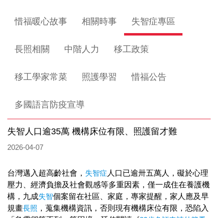
惜福暖心故事
相關時事
失智症專區
長照相關
中階人力
移工政策
移工學家常菜
照護學習
惜福公告
多國語言防疫宣導
失智人口逾35萬 機構床位有限、照護留才難
2026-04-07
台灣邁入超高齡社會，
失智症
人口已逾卅五萬人，礙於心理
壓力、經濟負擔及社會觀感等多重因素，僅一成住在養護機
構，九成
失智
個案留在社區、家庭，專家提醒，家人應及早
規畫
長照
，蒐集機構資訊，否則現有機構床位有限，恐陷入