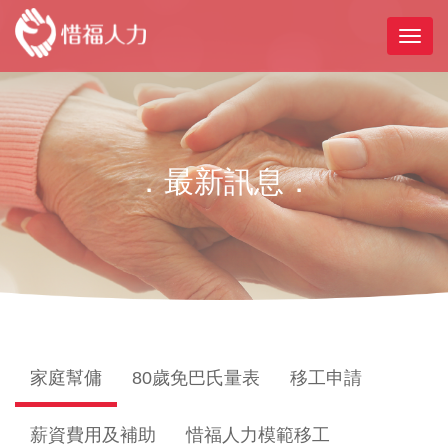
．最新訊息．
家庭幫傭
80歲免巴氏量表
移工申請
薪資費用及補助
惜福人力模範移工