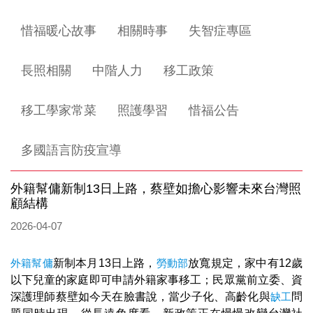
惜福暖心故事
相關時事
失智症專區
長照相關
中階人力
移工政策
移工學家常菜
照護學習
惜福公告
多國語言防疫宣導
外籍幫傭新制13日上路，蔡壁如擔心影響未來台灣照
顧結構
2026-04-07
外籍幫傭
新制本月13日上路，
勞動部
放寬規定，家中有12歲
以下兒童的家庭即可申請外籍家事移工；民眾黨前立委、資
深護理師蔡壁如今天在臉書說，當少子化、高齡化與
缺工
問