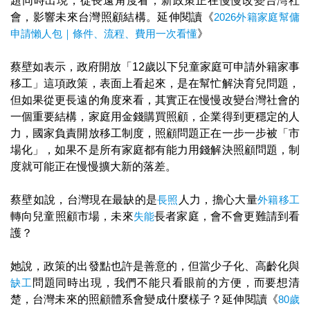
題同時出現，從長遠角度看，新政策正在慢慢改變台灣社
會，影響未來台灣照顧結構。延伸閱讀《
2026外籍家庭幫傭
申請懶人包｜條件、流程、費用一次看懂
》
蔡壁如表示，政府開放「12歲以下兒童家庭可申請外籍家事
移工」這項政策，表面上看起來，是在幫忙解決育兒問題，
但如果從更長遠的角度來看，其實正在慢慢改變台灣社會的
一個重要結構，家庭用金錢購買照顧，企業得到更穩定的人
力，國家負責開放移工制度，照顧問題正在一步一步被「市
場化」，如果不是所有家庭都有能力用錢解決照顧問題，制
度就可能正在慢慢擴大新的落差。
蔡壁如說，台灣現在最缺的是
長照
人力，擔心大量
外籍移工
轉向兒童照顧市場，未來
失能
長者家庭，會不會更難請到看
護？
她說，政策的出發點也許是善意的，但當少子化、高齡化與
缺工
問題同時出現，我們不能只看眼前的方便，而要想清
楚，台灣未來的照顧體系會變成什麼樣子？延伸閱讀《
80歲