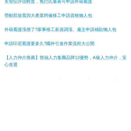
失智症評估輕度，免巴氏量表可申請外籍看護
勞動部放寬四大產業聘僱移工申請資格懶人包
外籍看護漲價了?家事移工薪資調漲、雇主申請補貼懶人包
申請印尼看護要多久?國外引進作業流程大公開
【人力仲介推薦】惜福人力集團品牌12優勢，A級人力仲介，安
心首選
惜福人力集團
台北順福人力
宜蘭惜福人力
高雄平安人力
嘉義
滿福人力
台中興順人力
人力仲介推薦
外勞仲介推薦
雲林外勞
仲介推薦
雲林人力仲介推薦
A級仲介
台北人力仲介
宜蘭人力仲介
高雄人力仲介
台中人力仲
介
嘉義人力仲介
台北外勞仲介
宜蘭外勞仲介
高雄外勞仲介
台
中外勞仲介
嘉義外勞仲介