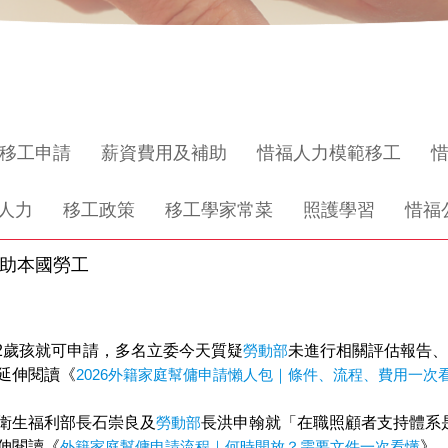
移工申請
薪資費用及補助
惜福人力模範移工
人力
移工政策
移工學家常菜
照護學習
惜福
協助本國勞工
2歲孩就可申請，多名立委今天質疑
勞動部
未進行相關評估報告、
延伸閱讀《
2026外籍家庭幫傭申請懶人包｜條件、流程、費用一次
衛生福利部長石崇良及
勞動部
長洪申翰就「在職照顧者支持體系是
伸閱讀《
外籍家庭幫傭申請流程｜何時開放？需要文件一次看懂
》