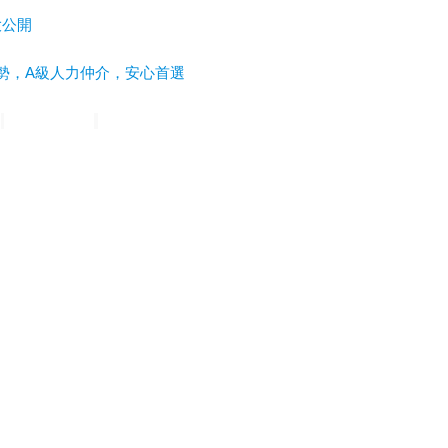
大公開
勢，A級人力仲介，安心首選
力
高雄平安人力
嘉義滿福人力
台中興順人力
人力仲介推薦
外勞仲介
雄人力仲介
台中人力仲介
嘉義人力仲介
台北外勞仲介
宜蘭外勞仲介
雄人力仲介推薦
台中人力仲介推薦
新北外勞仲介推薦
宜蘭外勞仲介
南人力仲介推薦
彰化人力仲介推薦
台北外勞仲介推薦
嘉義外勞仲介
園喜樂人力
看護仲介
看護人力仲介
看護外勞仲介
請外勞
外籍看護薪資
外勞看護薪資
申請外勞費用
申請看護費用
請巴氏量表
巴氏量表醫院
長照補助
失智症
失智請外勞
身心障礙請外