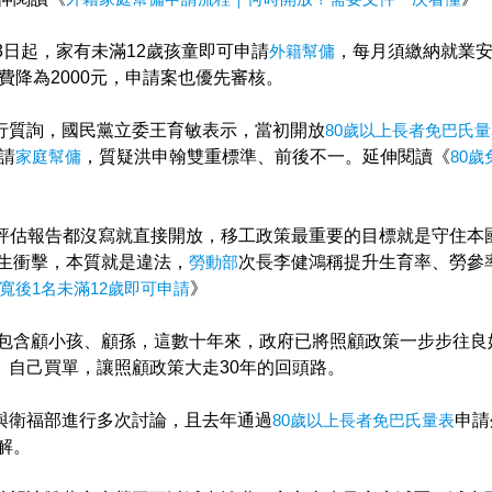
3日起，家有未滿12歲孩童即可申請
外籍幫傭
，每月須繳納就業安
費降為2000元，申請案也優先審核。
行質詢，國民黨立委王育敏表示，當初開放
80歲以上長者免巴氏
請
家庭幫傭
，質疑洪申翰雙重標準、前後不一。延伸閱讀《
80
評估報告都沒寫就直接開放，移工政策最重要的目標就是守住本
生衝擊，本質就是違法，
勞動部
次長李健鴻稱提升生育率、勞參
寬後1名未滿12歲即可申請
》
包含顧小孩、顧孫，這數十年來，政府已將照顧政策一步步往良
、自己買單，讓照顧政策大走30年的回頭路。
與衛福部進行多次討論，且去年通過
80歲以上長者免巴氏量表
申請
解。