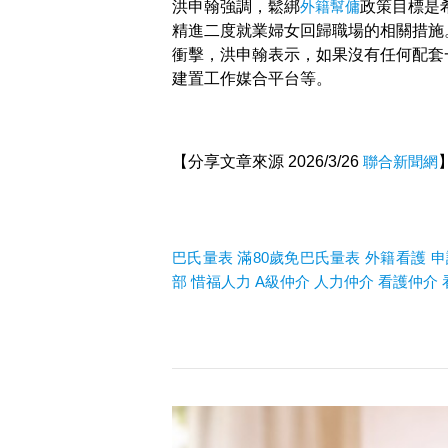
洪申翰強調，鬆綁
外籍幫傭
政策目標是
精進二度就業婦女回歸職場的相關措施
衝擊，洪申翰表示，如果沒有任何配套
建置工作媒合平台等。
【分享文章來源 2026/3/26
聯合新聞網
巴氏量表
滿80歲免巴氏量表
外籍看護
申
部
惜福人力
A
級仲介
人力仲介
看護仲介