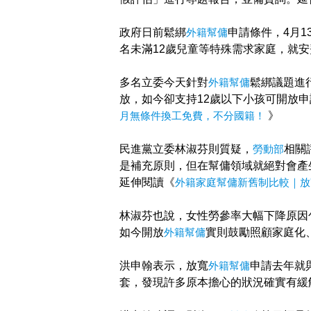
政府日前鬆綁
外籍幫傭
申請條件，4月1
名未滿12歲兒童等特殊需求家庭，就安
多名立委今天針對
外籍幫傭
鬆綁議題進
放，如今卻支持12歲以下小孩可開放申
月無條件換工免費，不分國籍！
》
民進黨立委林淑芬則質疑，
勞動部
相關
是補充原則，但在幫傭領域就絕對會產
延伸閱讀《
外籍家庭幫傭新舊制比較｜放
林淑芬也說，女性勞參率大幅下降原因
如今開放
外籍幫傭
實則鼓勵照顧家庭化
洪申翰表示，放寬
外籍幫傭
申請去年就
套，發現許多原本擔心的狀況確實有緩