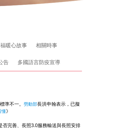
惜福暖心故事
相關時事
公告
多國語言防疫宣導
標準不一。
勞動部
長洪申翰表示，已擬
看懂
》
否完善、長照3.0服務輸送與長照安排