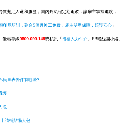
提供充足人選和履歷；國內外流程定期追蹤，讓雇主掌握進度，
源頭印尼培訓，到台5個月換工免費，雇主雙重保障，照護安心
」
、優惠專線
0800-090-149
或私訊「
惜福人力仲介
」FB粉絲團小編。
巴氏量表條件有哪些?
看護
人包
主申請補貼懶人包