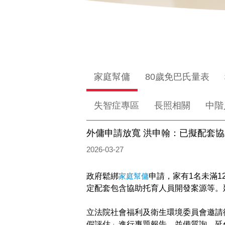
家庭幫傭
80歲免巴氏量表
失智症專區
長照相關
中階
外傭申請放寬 洪申翰：已擬配套
2026-03-27
政府鬆綁
家庭幫傭
申請，家有1名未滿1
定配套包含協助托育人員開發案源等。
立法院社會福利及衛生環境委員會邀請
假評估」進行專題報告，並備質詢。延