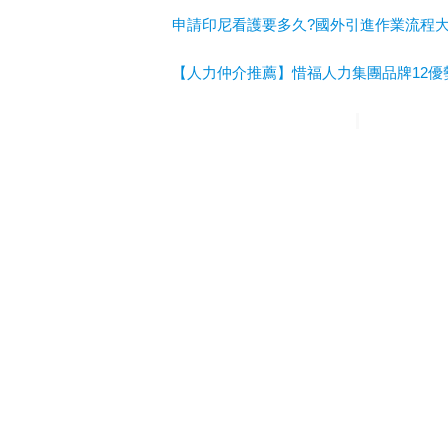
申請印尼看護要多久?國外引進作業流程
【人力仲介推薦】惜福人力集團品牌12優
惜福人力集團
台北順福人力
宜蘭惜福人
A級仲介
台北人力仲介
宜蘭人力仲介
高
新北人力仲介推薦
宜蘭人力仲介推薦
高
台北人力仲介推薦
嘉義人力仲介推薦
台
桃園人力仲介推薦
桃園外勞仲介推
薦
桃
申請外籍看護
申請外勞看護
申請移工
申
巴氏量表
放寬巴氏量表
巴氏量表放寬
申