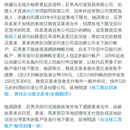
根據台北地方檢察署起訴資料，莊男為印達貿易有限公司、伯
樂人才資源
仲介
管理顧問有限公司、冠奇科技有限公司實際負
責人，涉嫌自民國102年8月起從事地下匯兌。檢調查出，莊男
與多家不知情的東南亞雜貨店業者合作，招攬有地下匯兌至印
尼需求的民眾。民眾透過冠奇公司設計的網站，或至雜貨店填
寫
移工
薪資代結匯委託單資料及委託款項後，將款項交給雜貨
店業者，業者再將款項匯至印達公司或伯樂公司名下銀行帳
戶。莊男妻子隨後透過網路轉帳功能，自名下印尼中亞銀行的
帳戶，將等值印尼盾轉帳至委託人指定的銀行帳戶；109年起改
以伯樂公司名義向印尼人民銀行申設帳號，以取代莊男妻子的
帳戶進行地下匯兌。檢調查出，雜貨店業者會向委託者收取手
續費，1至2天到帳收取新台幣100元、1至2小時到帳的快件收取
150元至300元，雜貨店業者並會支付每件一般件80元、快件120
元的利潤給印達公司及伯樂公司。延伸閱讀《
移工匯款回家
鄉， 應找合法匯兌業者(多國翻譯)
》
檢調調查，莊男另與印尼籍蘇姓海外地下通匯業者合作，由蘇
姓業者在印尼、香港、馬來西亞等地招攬有支付貨款或其他款
項至台灣需求的客戶並進行地下匯兌。延伸閱讀《
合法移工賣
帳戶 離境前賺一筆
》