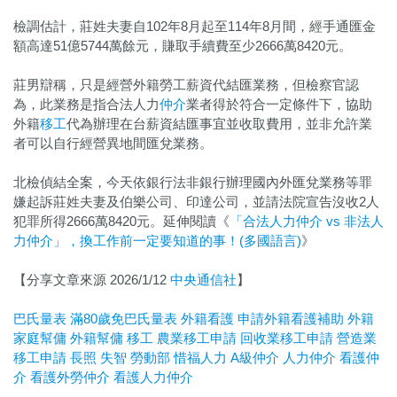
檢調估計，莊姓夫妻自102年8月起至114年8月間，經手通匯金
額高達51億5744萬餘元，賺取手續費至少2666萬8420元。
莊男辯稱，只是經營外籍勞工薪資代結匯業務，但檢察官認
為，此業務是指合法人力
仲介
業者得於符合一定條件下，協助
外籍
移工
代為辦理在台薪資結匯事宜並收取費用，並非允許業
者可以自行經營異地間匯兌業務。
北檢偵結全案，今天依銀行法非銀行辦理國內外匯兌業務等罪
嫌起訴莊姓夫妻及伯樂公司、印達公司，並請法院宣告沒收2人
犯罪所得2666萬8420元。延伸閱讀《
「合法人力仲介 vs 非法人
力仲介」，換工作前一定要知道的事！(多國語言)
》
【分享文章來源 2026/1/12
中央通信社
】
巴氏量表
滿80歲免巴氏量表
外籍看護
申請外籍看護補助
外籍
家庭幫傭
外籍幫傭
移工
農業移工申請
回收業移工申請
營造業
移工申請
長照
失智
勞動部
惜福人力
A
級仲介
人力仲介
看護仲
介
看護外勞仲介
看護人力仲介