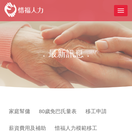
．最新訊息．
家庭幫傭
80歲免巴氏量表
移工申請
薪資費用及補助
惜福人力模範移工