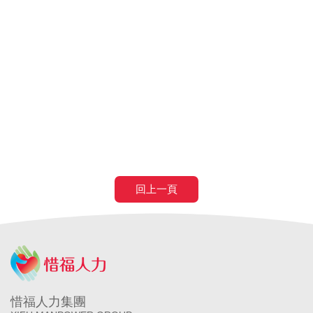
申請外籍看護
申請外勞看護
申請移工
申請外勞
外籍看護薪
資
外勞看護薪資
申請外勞費用
申請看護費用
巴氏量表
放寬巴氏量表
巴氏量表放寬
申請巴氏量表
巴氏量表
醫院
長照補助
失智症
失智請外勞
身心障礙請外勞
回上一頁
惜福人力集團