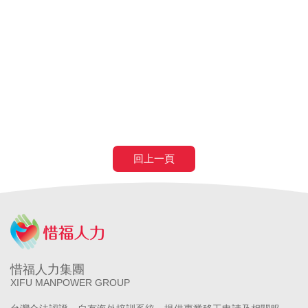
巴氏量表
放寬巴氏量表
巴氏量表放寬
申請巴氏量表
巴氏量表
醫院
長照補助
失智症
失智請外勞
身心障礙請外勞
申請營造移工
申請營造外勞
民間營造業移工
土木工程營造移工
申請
農業移工
農業外勞
滿80歲免評
滿80歲免巴氏量表
70歲以
上癌症二期免評
回上一頁
惜福人力集團
XIFU MANPOWER GROUP