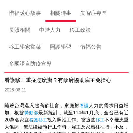
惜福暖心故事
相關時事
失智症專區
長照相關
中階人力
移工政策
移工學家常菜
照護學習
惜福公告
多國語言防疫宣導
看護移工重症怎麼辦？有政府協助雇主免操心
2025-06-11
隨著台灣邁入超高齡社會，家庭對
看護
人力的需求日益增
加。根據
勞動部
最新統計，截至114年1月底，全台已有近
20萬名家庭
看護
移工
投入照護工作。當這些
移工
不幸罹患重
大傷病，無法繼續執行工作時，雇主及家屬往往措手不及，