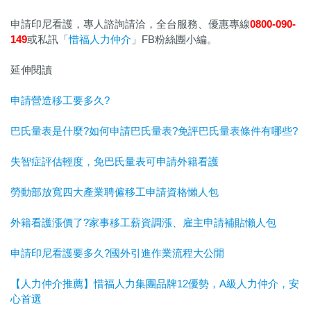
申請印尼看護，專人諮詢請洽，全台服務、優惠專線
0800-090-
149
或私訊「
惜福人力仲介
」FB粉絲團小編。
延伸閱讀
申請營造移工要多久?
巴氏量表是什麼?如何申請巴氏量表?免評巴氏量表條件有哪些?
失智症評估輕度，免巴氏量表可申請外籍看護
勞動部放寬四大產業聘僱移工申請資格懶人包
外籍看護漲價了?家事移工薪資調漲、雇主申請補貼懶人包
申請印尼看護要多久?國外引進作業流程大公開
【人力仲介推薦】惜福人力集團品牌12優勢，A級人力仲介，安
心首選