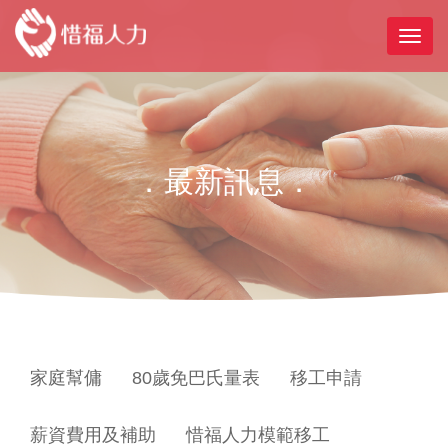
．最新訊息．
家庭幫傭
80歲免巴氏量表
移工申請
薪資費用及補助
惜福人力模範移工