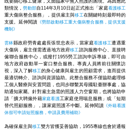
既要關心移工健康，又面臨家中無人照護的困境。為因應此
類情況，
勞動部
自114年3月10日起正式推出「家庭
看護
移工
重大傷病整合服務」，提供雇主與
移工
在關鍵時刻最即時的
支援。延伸閱讀
《勞部啟動移工重大傷病整合服務，提供支援
機制》
雲林
縣政府勞青處處長張世忠表示，當家庭
看護
移工
遭遇重
大傷病，雇主僅需透過地方政府
移工
諮詢服務中心、直接聘
僱聯合服務中心，或撥打1955勞工諮詢申訴專線，即可由
地方政府啟動單一窗口整合服務。專責人員將前往關懷訪
視，深入了解
移工
的身心健康與雇主的照顧需求，進而提供
最適切轉介、諮詢與資源協助。此整合服務不僅協助處理移
工個人醫療與安置問題，也同步聯繫其母國駐臺辦事處，協
助通知家屬。針對雇主急需的照護人力空窗期，也將協助申
請「擴大聘僱外籍
家庭看護
工家庭使用喘息服務」或「短期
替代照顧服務」，讓家庭照護不中斷。延伸閱讀
《外籍看護
休假可申請短照服務，申請及費用補助》
為確保雇主與
移工
雙方皆獲妥善協助，1955專線也會於通報