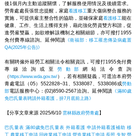
後1個月內主動追蹤關懷，了解服務使用情況及後續需求。
勞青處處長張世忠提醒，家庭
看護
移工
重大傷病整合服務的
實施，可提供雇主整合性的協助，並確保家庭
看護
移工
能在
健康、工作、生活上獲得支持，藉此強化勞資雙方和諧，促
進勞雇雙贏，如欲瞭解該機制之相關細節，亦可撥打1955
免付費專線諮詢。延伸閱讀
《衛福部：移工罹患傳染病處置
QA(2025年公告)》
有關聘僱外籍勞工相關法令相關資訊，可撥打1955免付費
專線洽詢或至
勞動部
網站法令查詢
（
https://www.wda.gov.tw/
），若有相關疑義，可逕洽本府勞
青處電話（05）5522828~31、5338087、5338086或
勞動
部
電話服務中心：(02)8590-2567洽詢。延伸閱讀
《滿80歲
免巴氏量表聘請外籍看護，拚7月底前上路》
【分享文章來源 2025/6/10
雲林縣政府勞青處
】
巴氏量表
滿80歲免巴氏量表
外籍看護
申請外籍看護補助
移
工
農業移工申請
回收業移工申請
營造業移工申請
長照
失智
勞