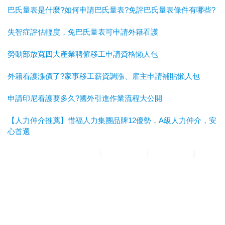
巴氏量表是什麼?如何申請巴氏量表?免評巴氏量表條件有哪些?
失智症評估輕度，免巴氏量表可申請外籍看護
勞動部放寬四大產業聘僱移工申請資格懶人包
外籍看護漲價了?家事移工薪資調漲、雇主申請補貼懶人包
申請印尼看護要多久?國外引進作業流程大公開
【人力仲介推薦】惜福人力集團品牌12優勢，A級人力仲介，安
心首選
惜福人力集團
台北順福人力
宜蘭惜福人力
高雄平安人力
嘉義
滿福人力
台中興順人力
人力仲介推薦
外勞仲介推薦
雲林外勞
仲介推薦
雲林人力仲介推薦
A級仲介
台北人力仲介
宜蘭人力仲介
高雄人力仲介
台中人力仲
介
嘉義人力仲介
台北外勞仲介
宜蘭外勞仲介
高雄外勞仲介
台
中外勞仲介
嘉義外勞仲介