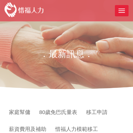
．最新訊息．
家庭幫傭
80歲免巴氏量表
移工申請
薪資費用及補助
惜福人力模範移工