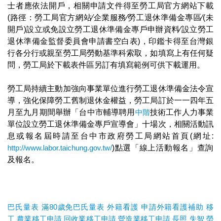
士者應依法開戶，相關申請文件得至勞工局官方網站下載
(路徑：勞工局官方網站∕企業服務∕勞工退休準備金專區∕(未
開戶)設立或免設立勞工退休準備金專戶申辦資料∕設立勞工
退休準備金監督委員會申請書空白表)，印鑑卡得至台灣銀
行各分行或親至勞工局勞動基準科索取，如填寫上有任何疑
問，勞工局於下載表件區另訂有填寫範例可供下載運用。
勞工局持續主動加強向事業單位進行勞工退休準備金法令宣
導，強化保障勞工舊制退休金權益，勞工局訂於一一四年五
月至九月期間舉辦「台中市輔導聘用
中階
技術工作人力事業
單位設立勞工退休準備金專戶宣導會」十場次，相關活動訊
息或報名屆時請至台中市政府勞工局網站首頁(網址:
http://www.labor.taichung.gov.tw/
)點選「線上活動報名」查詢
及報名。
巴氏量表
滿80歲免巴氏量表
外籍看護
申請外籍看護補助
移
工
農業移工申請
回收業移工申請
營造業移工申請
長照
失智
勞