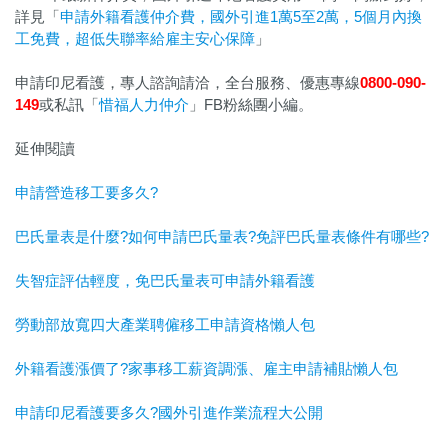
詳見「
申請外籍看護仲介費，國外引進1萬5至2萬，5個月內換
工免費，超低失聯率給雇主安心保障
」
申請印尼看護，專人諮詢請洽，全台服務、優惠專線
0800-090-
149
或私訊「
惜福人力仲介
」FB粉絲團小編。
延伸閱讀
申請營造移工要多久?
巴氏量表是什麼?如何申請巴氏量表?免評巴氏量表條件有哪些?
失智症評估輕度，免巴氏量表可申請外籍看護
勞動部放寬四大產業聘僱移工申請資格懶人包
外籍看護漲價了?家事移工薪資調漲、雇主申請補貼懶人包
申請印尼看護要多久?國外引進作業流程大公開