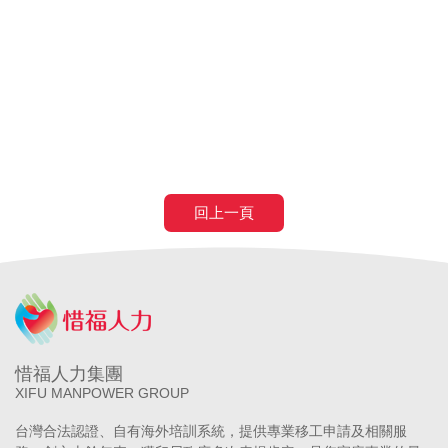
資
外勞看護薪資
申請外勞費用
申請看護費用
巴氏量表
放寬巴氏量表
巴氏量表放寬
申請巴氏量表
巴氏量表
醫院
長照補助
失智症
失智請外勞
身心障礙請外勞
申請營造移工
申請營造外勞
民間營造業移工
土木工程營造移工
申請
農業移工
農業外勞
回上一頁
惜福人力集團
XIFU MANPOWER GROUP
台灣合法認證、自有海外培訓系統，提供專業移工申請及相關服