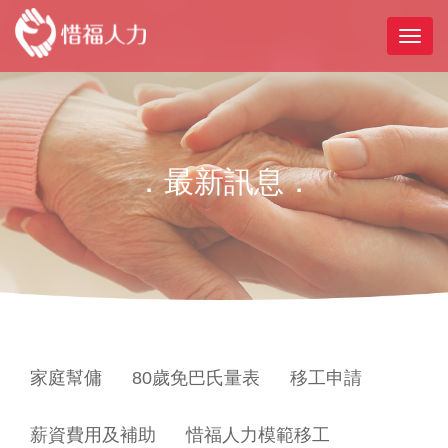
．最新訊息．
家庭幫傭
80歲免巴氏量表
移工申請
薪資費用及補助
惜福人力模範移工