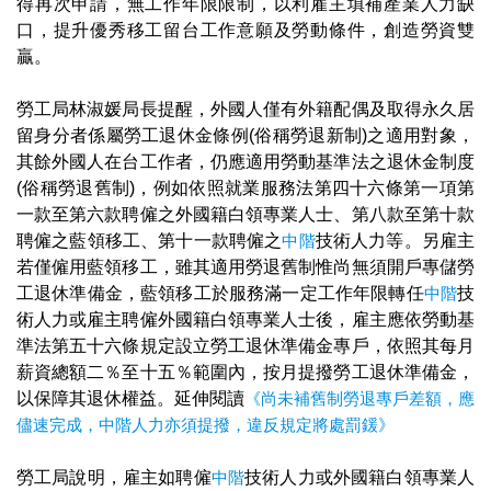
得再次申請，無工作年限限制，以利雇主填補產業人力缺
口，提升優秀移工留台工作意願及勞動條件，創造勞資雙
贏。
勞工局林淑媛局長提醒，外國人僅有外籍配偶及取得永久居
留身分者係屬勞工退休金條例(俗稱勞退新制)之適用對象，
其餘外國人在台工作者，仍應適用勞動基準法之退休金制度
(俗稱勞退舊制)，例如依照就業服務法第四十六條第一項第
一款至第六款聘僱之外國籍白領專業人士、第八款至第十款
聘僱之藍領移工、第十一款聘僱之
中階
技術人力等。另雇主
若僅僱用藍領移工，雖其適用勞退舊制惟尚無須開戶專儲勞
工退休準備金，藍領移工於服務滿一定工作年限轉任
中階
技
術人力或雇主聘僱外國籍白領專業人士後，雇主應依勞動基
準法第五十六條規定設立勞工退休準備金專戶，依照其每月
薪資總額二％至十五％範圍內，按月提撥勞工退休準備金，
以保障其退休權益。延伸閱讀
《尚未補舊制勞退專戶差額，應
儘速完成，中階人力亦須提撥，違反規定將處罰鍰》
勞工局說明，雇主如聘僱
中階
技術人力或外國籍白領專業人