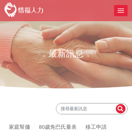
．最新訊息．
家庭幫傭
80歲免巴氏量表
移工申請