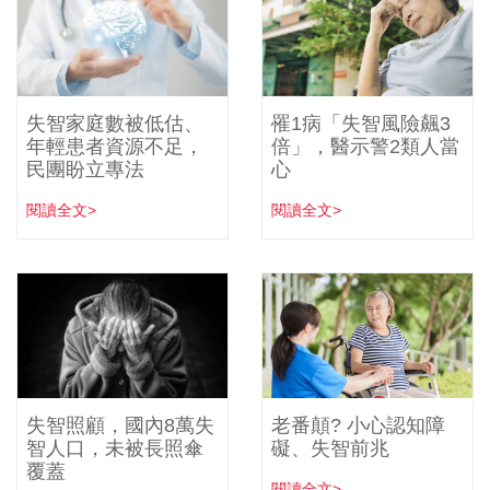
失智家庭數被低估、
罹1病「失智風險飆3
年輕患者資源不足，
倍」，醫示警2類人當
民團盼立專法
心
閱讀全文>
閱讀全文>
失智照顧，國內8萬失
老番顛? 小心認知障
智人口，未被長照傘
礙、失智前兆
覆蓋
閱讀全文>