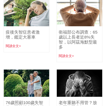
疫後失智症患者激
衛福部公布調查：65
增，鑑定大塞車
歲以上長者近8%失
智，以阿茲海默型最
閱讀全文>
多
閱讀全文>
76歲照顧100歲失智
老年重聽不用管？放