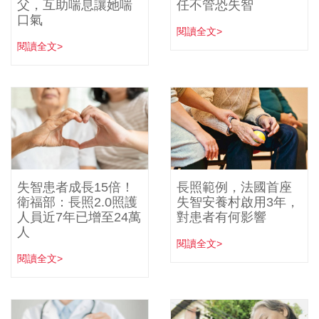
父，互助喘息讓她喘
任不管恐失智
口氣
閱讀全文>
閱讀全文>
失智患者成長15倍！
長照範例，法國首座
衛福部：長照2.0照護
失智安養村啟用3年，
人員近7年已增至24萬
對患者有何影響
人
閱讀全文>
閱讀全文>