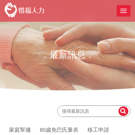
．最新訊息．
家庭幫傭
80歲免巴氏量表
移工申請