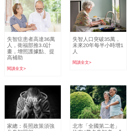
失智症患者高達36萬
失智人口突破35萬，
人，衛福部推3.0計
未來20年每半小時增1
畫，增照護據點、提
人
高補助
閱讀全文>
閱讀全文>
家總：長照政策須強
北市「全國第二老」