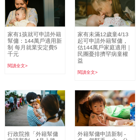
家有1孩就可申請外籍
家有未滿12歲童4/13
幫傭：144萬戶適用新
起可申請外籍幫傭，
制 每月就業安定費5
估144萬戶家庭適用｜
千元
民團憂排擠罕病童權
益
閱讀全文>
閱讀全文>
行政院推「外籍幫傭
外籍幫傭申請新制 -