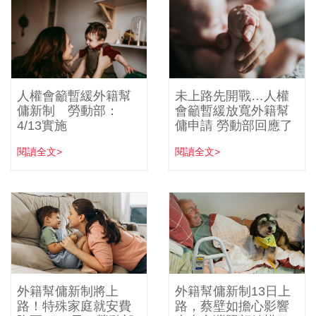
人權會籲暫緩外籍幫
未上路先開戰…人權
傭新制 勞動部：
會籲暫緩放寬外籍幫
4/13實施
傭申請 勞動部回應了
閱讀全文>
閱讀全文>
外籍幫傭新制將上
外籍幫傭新制13日上
路！特殊家庭就安費
路，蔡壁如擔心影響