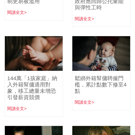
制更易被濫用
政府應回歸公托量能
與彈性工時
閱讀全文>
閱讀全文>
144萬「1孩家庭」納
鬆綁外籍幫傭聘僱門
入外籍幫傭適用對
檻，累計點數下修至4
象，移工總量未增恐
點
引發薪資競價
閱讀全文>
閱讀全文>