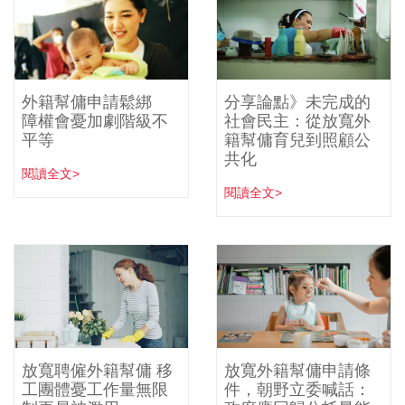
外籍幫傭申請鬆綁
分享論點》未完成的
障權會憂加劇階級不
社會民主：從放寬外
平等
籍幫傭育兒到照顧公
共化
閱讀全文>
閱讀全文>
放寬聘僱外籍幫傭 移
放寬外籍幫傭申請條
工團體憂工作量無限
件，朝野立委喊話：