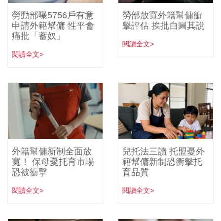
勞動部曝5756戶有意
勞部放寬外籍幫傭衝
申請外籍幫傭 性平會
擊評估 挨批自圓其說
痛批「蓄奴」
閱讀全文>
閱讀全文>
外籍幫傭新制全面放
兒托法三讀 托盟憂外
寬！ 保母憂托育市場
籍幫傭新制恐衝擊托
恐被衝擊
育品質
閱讀全文>
閱讀全文>