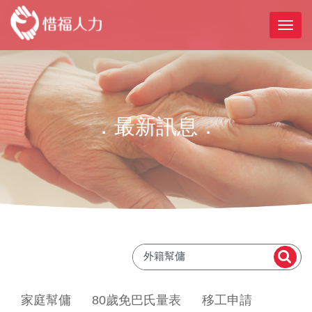
．最新訊息．
家庭幫傭
80歲免巴氏量表
移工申請