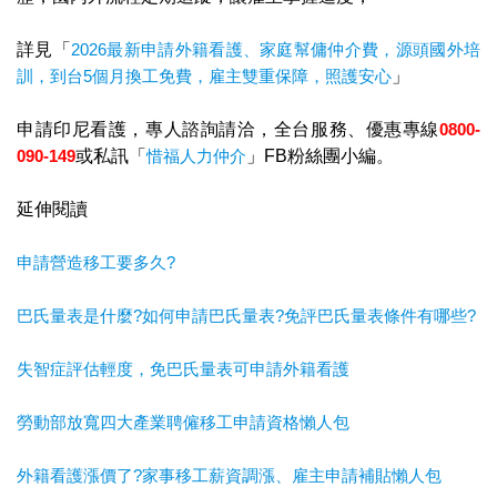
詳見「
2026最新申請外籍看護、家庭幫傭仲介費，源頭國外培
訓，到台5個月換工免費，雇主雙重保障，照護安心
」
申請印尼看護，專人諮詢請洽，全台服務、優惠專線
0800-
090-149
或私訊「
惜福人力仲介
」FB粉絲團小編。
延伸閱讀
申請營造移工要多久?
巴氏量表是什麼?如何申請巴氏量表?免評巴氏量表條件有哪些?
失智症評估輕度，免巴氏量表可申請外籍看護
勞動部放寬四大產業聘僱移工申請資格懶人包
外籍看護漲價了?家事移工薪資調漲、雇主申請補貼懶人包