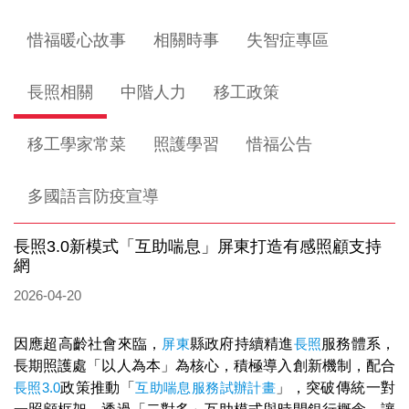
惜福暖心故事
相關時事
失智症專區
長照相關
中階人力
移工政策
移工學家常菜
照護學習
惜福公告
多國語言防疫宣導
長照3.0新模式「互助喘息」屏東打造有感照顧支持
網
2026-04-20
因應超高齡社會來臨，
屏東
縣政府持續精進
長照
服務體系，
長期照護處「以人為本」為核心，積極導入創新機制，配合
長照3.0
政策推動「
互助喘息服務試辦計畫
」，突破傳統一對