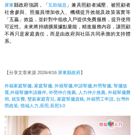
屏東
縣政府強調，「
互助喘息
」兼具照顧者減壓、被照顧者
社會參與、照服員增加收入、機構提升效能及政策落實等
「五贏」效益，並針對中低收入戶提供免費服務，提升使用
可近性。未來將持續擴展據點量能，精進服務內容，讓照顧
不再只是家庭責任，而是由政府與社區共同承擔的支持體
系。
【分享文章來源 2026/4/16
屏東縣政府
】
外籍家庭幫傭
,
家庭幫傭
,
外籍幫傭
,
申請幫傭
,
外勞幫傭
,
幫傭放
寬
,
外籍幫傭申請條件
,
外勞仲介推薦
,
人力仲介推薦
,
外籍幫傭費
用
,
就安費
,
雙薪家庭育兒
,
家庭幫傭資格
,
外籍勞工申請
,
台灣外
勞政策
,
惜福人力
,
長照
,
長照3.0