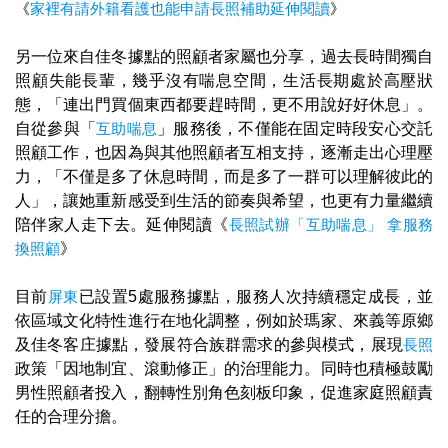
《
家裡有請外籍看護也能申請長照補助延伸閱讀
》
另一位來自佳冬據點的照顧者家屬也分享，過去長時間獨自
照顧失能長輩，幾乎沒有喘息空間，生活長期處於高壓狀
態，「連出門買個東西都要趕時間，更不用說好好休息」。
自從參與「
互助喘息
」服務後，不僅能在固定時段安心交託
照顧工作，也因為與其他照顧者互相支持，逐漸走出心理壓
力，「不僅是多了休息時間，而是多了一群可以理解彼此的
人」，讓她重新感受到生活的節奏與希望，也更有力量繼續
陪伴家人走下去。延伸閱讀《
長照試辦「互助喘息」 拿服務
換照顧
》
目前
屏東
已設置5處服務據點，服務人次持續穩定成長，並
依區域文化特性進行在地化調整，例如於瑪家、來義等原鄉
及佳冬客庄據點，發展符合族群需求的參與模式，展現
長照
政策「因地制宜、滾動修正」的治理能力。同時也積極鼓勵
男性照顧者投入，翻轉性別角色刻板印象，促進家庭照顧責
任的合理分擔。