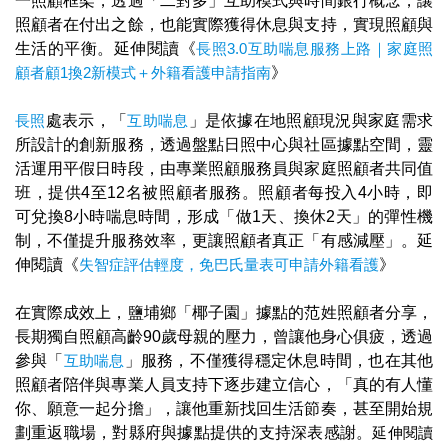
一照顧框架，透過「二對多」互助模式與時間銀行概念，讓
照顧者在付出之餘，也能實際獲得休息與支持，實現照顧與
生活的平衡。延伸閱讀《
長照3.0互助喘息服務上路｜家庭照
顧者顧1換2新模式＋外籍看護申請指南​
》
長照
處表示，「
互助喘息
」是依據在地照顧現況與家庭需求
所設計的創新服務，透過盤點日照中心與社區據點空間，靈
活運用平假日時段，由專業照顧服務員與家庭照顧者共同值
班，提供4至12名被照顧者服務。照顧者每投入4小時，即
可兌換8小時喘息時間，形成「做1天、換休2天」的彈性機
制，不僅提升服務效率，更讓照顧者真正「有感減壓」。延
伸閱讀《
失智症評估輕度，免巴氏量表可申請外籍看護
》
在實際成效上，鹽埔鄉「椰子園」據點的范姓照顧者分享，
長期獨自照顧高齡90歲母親的壓力，曾讓他身心俱疲，透過
參與「
互助喘息
」服務，不僅獲得穩定休息時間，也在其他
照顧者陪伴與專業人員支持下逐步建立信心，「真的有人懂
你、願意一起分擔」，讓他重新找回生活節奏，甚至開始規
劃重返職場，對縣府與據點提供的支持深表感謝。
延伸閱讀