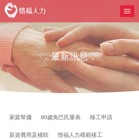
．最新訊息．
家庭幫傭
80歲免巴氏量表
移工申請
薪資費用及補助
惜福人力模範移工