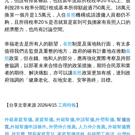
元，但設有排富條款，包括當年度綜所稅稅率20％以上、股
利按28％稅率分開計稅或基本所得額超過750萬元。18萬元
換算一個月是1.5萬元，入住
長照
機構或請護傭人員都仍不
夠，且所得稅率20％是否就算是富到可負擔家有長照人口的
經濟壓力，也尚有討論空間。
幸福老去是所有人的願望，
長照
制度及落地執行面，有太多
值得我們去監督及重整的地方，政府的確有計畫地在推動
長
照
政策，但在錢、地和人的部分，應再強化實際考察及跨部
會協調，以部署未來合情合理的政策措施，期符合民眾和業
者的期待、解決痛點，亦可以讓
長照
政策更加有感，達到政
府強調的「健康老化、在地安老、安寧善終」目標。
【分享文章來源 2026/4/15
工商時報
】
外籍家庭幫傭
,
家庭幫傭
,
外籍幫傭
,
申請幫傭
,
外勞幫傭
,
幫傭放
寬
,
外籍幫傭申請條件
,
外勞仲介推薦
,
人力仲介推薦
,
外籍幫傭費
用
,
就安費
,
雙薪家庭育兒
,
家庭幫傭資格
,
外籍勞工申請
,
台灣外