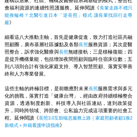
建構以居家、社區、機構及醫療體系為基礎的模式，整合社
會福利資源的連續性照護服務。延伸閱讀《
長輩走路不穩只
能推輪椅？北醫引進日本「逆長照」模式 讓長輩找回行走尊
嚴
》
細看這八大推動主軸，首先是健康促進，致力打造社區共融
照顧圈，廣布基層社區據點及各類
長照
服務資源；其次是醫
照整合，訴求強化醫療與
長照
無縫接軌；三是積極復能；四
是提升機構量能，包括增加夜間照顧與臨時住宿床位數；五
到八項則合計有強化家庭支持、導入智慧照顧、落實安寧善
終和人力專業發展。
這些主軸的終極目標，是前瞻應對未來
長照
服務需求與多元
化的挑戰，落實打造「健康台灣」，經由政府持續積極整合
資源，透過制度創新、科技導入與社區連結，達到政策提
升，同時跨領域、跨部會、公私協力完成這項重要的社會工
程。延伸閱讀《
長照3.0互助喘息服務上路｜家庭照顧者顧1換2
新模式＋外籍看護申請指南
》