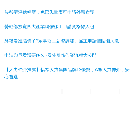
失智症評估輕度，免巴氏量表可申請外籍看護
勞動部放寬四大產業聘僱移工申請資格懶人包
外籍看護漲價了?家事移工薪資調漲、雇主申請補貼懶人包
申請印尼看護要多久?國外引進作業流程大公開
【人力仲介推薦】惜福人力集團品牌12優勢，A級人力仲介，安
心首選
惜福人力集團
台北順福人力
宜蘭惜福人力
高雄平安人力
嘉義
滿福人力
台中興順人力
人力仲介推薦
外勞仲介推薦
雲林外勞
仲介推薦
雲林人力仲介推薦
A級仲介
台北人力仲介
宜蘭人力仲介
高雄人力仲介
台中人力仲
介
嘉義人力仲介
台北外勞仲介
宜蘭外勞仲介
高雄外勞仲介
台