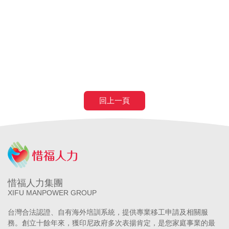
申請營造移工
申請營造外勞
民間營造業移工
土木工程營造移工
申請
農業移工
農業外勞
滿80歲免評
滿80歲免巴氏量表
70歲以
上癌症二期免評
回上一頁
惜福人力集團
XIFU MANPOWER GROUP
台灣合法認證、自有海外培訓系統，提供專業移工申請及相關服
務。創立十餘年來，獲印尼政府多次表揚肯定，是您家庭事業的最