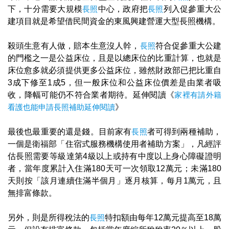
下，十分需要大規模
長照
中心，政府把
長照
列入促參重大公
建項目就是希望借民間資金的東風興建營運大型長照機構。
殺頭生意有人做，賠本生意沒人幹，
長照
符合促參重大公建
的門檻之一是公益床位，且是以總床位的比重計算，也就是
床位愈多就必須提供更多公益床位，雖然財政部已把比重自
3成下修至1成5，但一般床位和公益床位價差是由業者吸
收，降幅可能仍不符合業者期待。延伸閱讀《
家裡有請外籍
看護也能申請長照補助延伸閱讀
》
最後也最重要的還是錢。目前家有
長照
者可得到兩種補助，
一個是衛福部「住宿式服務機構使用者補助方案」，凡經評
估長照需要等級達第4級以上或持有中度以上身心障礙證明
者，當年度累計入住滿180天可一次領取12萬元；未滿180
天則按「該月連續住滿半個月」逐月核算，每月1萬元，且
無排富條款。
另外，則是所得稅法的
長照
特扣額由每年12萬元提高至18萬