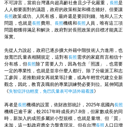
不可諱言，當前台灣邁向超高齡社會且少子化嚴重，
長照
是
人人都要面對的議題，政府的政策框架和構念雖好。但要讓
長照
政策成功、人民有感，最終還是要回到錢、地和人三大
問題，也就是
長照
費用、
長照
機構和
長照
人員，唯有這三項
問題都獲得滿足和解決，政府對於長照政策的目標才能真正
落實。
先從人力說起，政府已逐步擴大外籍中階技術人力進用，也
放寬巴氏量表相關規定，這對有
長照
需求的家庭而言相信十
分有感，但
長照
除了需要人力，因為包含「照護」，也需要
一定的專業性，也就是並非什麼人都行。除了分級派工和志
工參與，若推動婦女再就業等計畫，或為年輕世代建立全新
觀念，因此，教育及職前的專業訓練勢必要到位。延伸閱讀
《
失智症評估輕度，免巴氏量表可申請外籍看護
》
再者是
長照
機構的設置，依財政部統計，2025年底國內
長照
機構已逾千家，較2017年時成長約7.8倍，但家數成長的同
時，新加入的成照多屬於小型規模，也就是量增、但「質」
未加，這一點政府應全力盤查現況。但在台灣
長照
人口日增