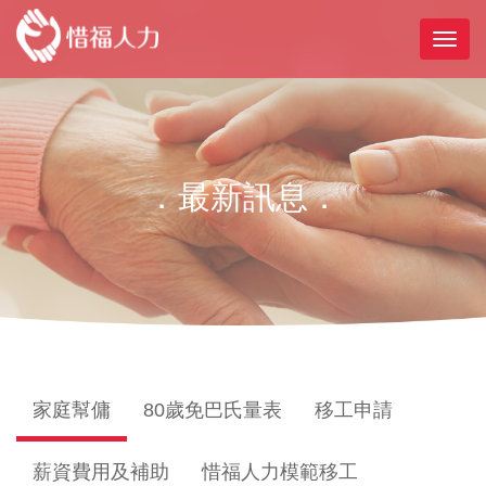
．最新訊息．
家庭幫傭
80歲免巴氏量表
移工申請
薪資費用及補助
惜福人力模範移工