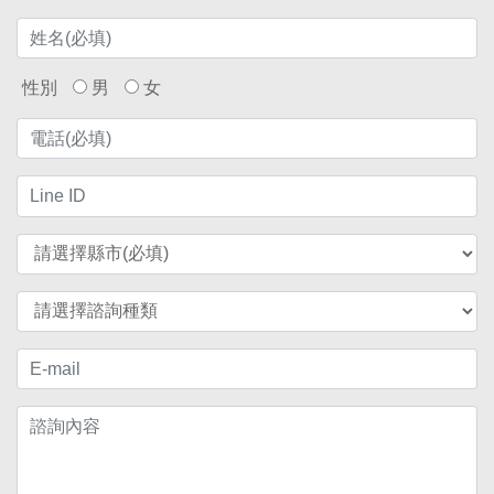
性別
男
女