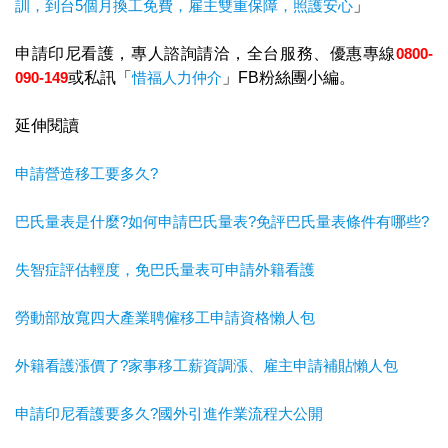
訓，到台5個月換工免費，雇主雙重保障，照護安心
」
申請印尼看護，專人諮詢請洽，全台服務、優惠專線
0800-
090-149
或私訊「
惜福人力仲介
」FB粉絲團小編。
延伸閱讀
申請營造移工要多久?
巴氏量表是什麼?如何申請巴氏量表?免評巴氏量表條件有哪些?
失智症評估輕度，免巴氏量表可申請外籍看護
勞動部放寬四大產業聘僱移工申請資格懶人包
外籍看護漲價了?家事移工薪資調漲、雇主申請補貼懶人包
申請印尼看護要多久?國外引進作業流程大公開