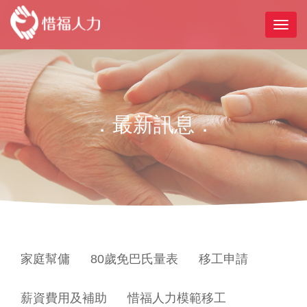
．最新訊息．
家庭幫傭
80歲免巴氏量表
移工申請
薪資費用及補助
惜福人力模範移工