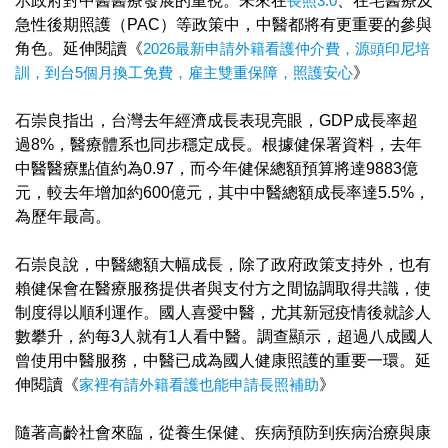
示政府對中醫醫療發展的重視。未來在
長照3.0
、在宅醫療及
急性後期照護（PAC）等政策中，中醫都將有更重要的參與
角色。延伸閱讀《
2026最新申請外籍看護仲介費，源頭印尼培
訓，到台5個月換工免費，雇主雙重保障，照護安心
》
石崇良指出，台灣去年經濟成長表現亮眼，GDP成長率超
過8%，醫療體系也同步穩定成長。根據健保署資料，去年
中醫醫療點值約為0.97，而今年健保總額預算將達9883億
元，較去年增加約600億元，其中中醫總額成長率達5.5%，
為歷年最高。
石崇良說，中醫總額大幅成長，除了政府政策支持外，也有
賴健保會在醫療服務提供者與支付方之間協調取得共識，使
制度得以順利運作。國人喜愛中醫，尤其新冠疫情後就診人
數攀升，約每3人就有1人看中醫。調查顯示，超過八成國人
曾使用中醫服務，中醫已成為國人健康照護的重要一環。延
伸閱讀《
家裡有請外籍看護也能申請長照補助
》
隨著高齡社會來臨，從養生保健、疾病預防到疾病治療與康