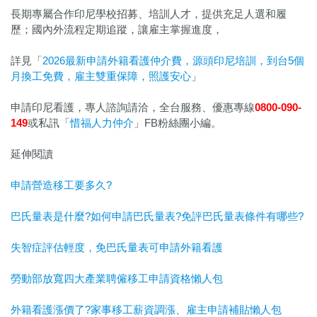
長期專屬合作印尼學校招募、培訓人才，提供充足人選和履
歷；國內外流程定期追蹤，讓雇主掌握進度，
詳見「
2026最新申請外籍看護仲介費，源頭印尼培訓，到台5個
月換工免費，雇主雙重保障，照護安心
」
申請印尼看護，專人諮詢請洽，全台服務、優惠專線
0800-090-
149
或私訊「
惜福人力仲介
」FB粉絲團小編。
延伸閱讀
申請營造移工要多久?
巴氏量表是什麼?如何申請巴氏量表?免評巴氏量表條件有哪些?
失智症評估輕度，免巴氏量表可申請外籍看護
勞動部放寬四大產業聘僱移工申請資格懶人包
外籍看護漲價了?家事移工薪資調漲、雇主申請補貼懶人包