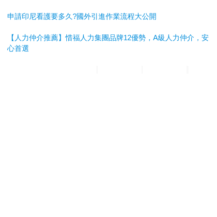
申請印尼看護要多久?國外引進作業流程大公開
【人力仲介推薦】惜福人力集團品牌12優勢，A級人力仲介，安
心首選
惜福人力集團
台北順福人力
宜蘭惜福人力
高雄平安人力
嘉義
滿福人力
台中興順人力
人力仲介推薦
外勞仲介推薦
雲林外勞
仲介推薦
雲林人力仲介推薦
A級仲介
台北人力仲介
宜蘭人力仲介
高雄人力仲介
台中人力仲
介
嘉義人力仲介
台北外勞仲介
宜蘭外勞仲介
高雄外勞仲介
台
中外勞仲介
嘉義外勞仲介
新北人力仲介推薦
宜蘭人力仲介推薦
高雄人力仲介推薦
台中人
力仲介推薦
新北外勞仲介推薦
宜蘭外勞仲介推薦
高雄外勞仲介
推薦
台中外勞仲介推薦
台北人力仲介推薦
嘉義人力仲介推薦
台南人力仲介推薦
彰化人
力仲介推薦
台北外勞仲介推薦
嘉義外勞仲介推薦
台南外勞仲介