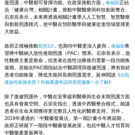
復照護，中醫都可發揮功能。在政策推動方面，
衛福部
正結
合「健康台灣」相關計畫，推動中醫醫療與科技創新整合。
石崇良表示，未來將透過相關計畫導入人工智慧、智慧醫療
與創新照護模式，使中醫在預防醫學與健康促進領域發揮更
大效益。
政府正積極推動
長照3.0
，也期待中醫更深入參與，
衛福部
希
望將中醫納入急性後期照護（PAC）體系。石崇良表示，急
性醫療主要是救命，但患者在急性治療後仍需要一段功能恢
復期。若能在PAC階段結合中醫調理與復健照護，將有助於
患者功能恢復，降低失能與長期照護需求。延伸閱讀《
出院
後如何銜接長照？外籍看護申請與長照服務一次了解
》
除了復健照護外，中醫在安寧緩和醫療與生命末期照護方面
也具有發展空間。石崇良指出，透過中西醫整合模式，能讓
患者在生命末期獲得更完整且人性化的醫療支持。另外，
2019年通過的「中醫藥發展法」第一期計畫今年將屆期，
政府正研擬下一階段中醫藥發展政策，包括中醫人才培育與
中醫藥產業振興等。