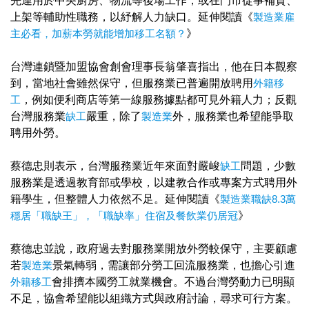
先運用於中央廚房、物流等後場工作，或在門市從事補貨、
上架等輔助性職務，以紓解人力缺口。延伸閱讀《
製造業雇
主必看，加薪本勞就能增加移工名額？
》
台灣連鎖暨加盟協會創會理事長翁肇喜指出，他在日本觀察
到，當地社會雖然保守，但服務業已普遍開放聘用
外籍移
工
，例如便利商店等第一線服務據點都可見外籍人力；反觀
台灣服務業
缺工
嚴重，除了
製造業
外，服務業也希望能爭取
聘用外勞。
蔡德忠則表示，台灣服務業近年來面對嚴峻
缺工
問題，少數
服務業是透過教育部或學校，以建教合作或專案方式聘用外
籍學生，但整體人力依然不足。延伸閱讀《
製造業職缺8.3萬
穩居「職缺王」，「職缺率」住宿及餐飲業仍居冠
》
蔡德忠並說，政府過去對服務業開放外勞較保守，主要顧慮
若
製造業
景氣轉弱，需讓部分勞工回流服務業，也擔心引進
外籍移工
會排擠本國勞工就業機會。不過台灣勞動力已明顯
不足，協會希望能以組織方式與政府討論，尋求可行方案。