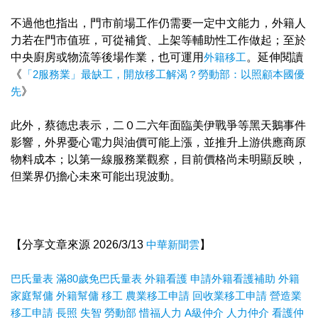
不過他也指出，門市前場工作仍需要一定中文能力，外籍人
力若在門市值班，可從補貨、上架等輔助性工作做起；至於
中央廚房或物流等後場作業，也可運用
外籍移工
。延伸閱讀
《
「2服務業」最缺工，開放移工解渴？勞動部：以照顧本國優
先
》
此外，蔡德忠表示，二０二六年面臨美伊戰爭等黑天鵝事件
影響，外界憂心電力與油價可能上漲，並推升上游供應商原
物料成本；以第一線服務業觀察，目前價格尚未明顯反映，
但業界仍擔心未來可能出現波動。
【分享文章來源 2026/3/13
中華新聞雲
】
巴氏量表
滿80歲免巴氏量表
外籍看護
申請外籍看護補助
外籍
家庭幫傭
外籍幫傭
移工
農業移工申請
回收業移工申請
營造業
移工申請
長照
失智
勞動部
惜福人力
A
級仲介
人力仲介
看護仲