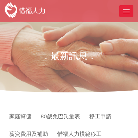
．最新訊息．
家庭幫傭
80歲免巴氏量表
移工申請
薪資費用及補助
惜福人力模範移工