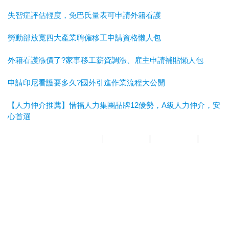
失智症評估輕度，免巴氏量表可申請外籍看護
勞動部放寬四大產業聘僱移工申請資格懶人包
外籍看護漲價了?家事移工薪資調漲、雇主申請補貼懶人包
申請印尼看護要多久?國外引進作業流程大公開
【人力仲介推薦】惜福人力集團品牌12優勢，A級人力仲介，安
心首選
惜福人力集團
台北順福人力
宜蘭惜福人力
高雄平安人力
嘉義
滿福人力
台中興順人力
人力仲介推薦
外勞仲介推薦
雲林外勞
仲介推薦
雲林人力仲介推薦
A級仲介
台北人力仲介
宜蘭人力仲介
高雄人力仲介
台中人力仲
介
嘉義人力仲介
台北外勞仲介
宜蘭外勞仲介
高雄外勞仲介
台
中外勞仲介
嘉義外勞仲介
新北人力仲介推薦
宜蘭人力仲介推薦
高雄人力仲介推薦
台中人