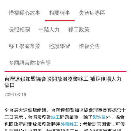
惜福暖心故事
相關時事
失智症專區
長照相關
中階人力
移工政策
移工學家常菜
照護學習
惜福公告
多國語言防疫宣導
台灣連鎖加盟協會盼開放服務業移工 補足後場人力
缺口
2026-03-16
全台最大連鎖店組織、台灣連鎖暨加盟協會理事長蔡德忠十
三日表示，台灣服務業
缺工
問題嚴重，除了
製造業
外，協會
也盼政府能開放服務業聘用
外籍移工
；考量語言因素，可優