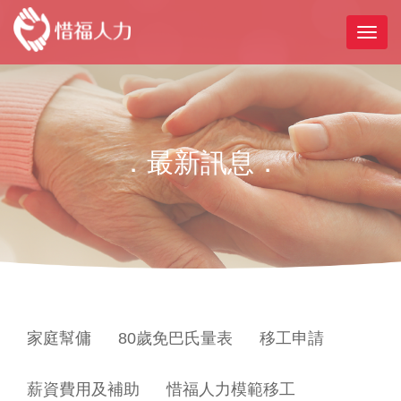
．最新訊息．
家庭幫傭
80歲免巴氏量表
移工申請
薪資費用及補助
惜福人力模範移工