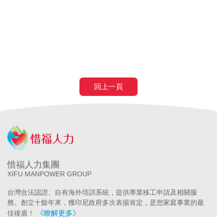
申請營造移工
申請營造外勞
民間營造業移工
土木工程營造移工
申請
農業移工
農業外勞
滿80歲免評
滿80歲免巴氏量表
70歲以
上癌症二期免評
回上一頁
惜福人力集團
XIFU MANPOWER GROUP
台灣合法認證、自有海外培訓系統，提供專業移工申請及相關服
務。創立十餘年來，獲印尼政府多次表揚肯定，是您家庭事業的最
《瞭解更多》
佳後盾！