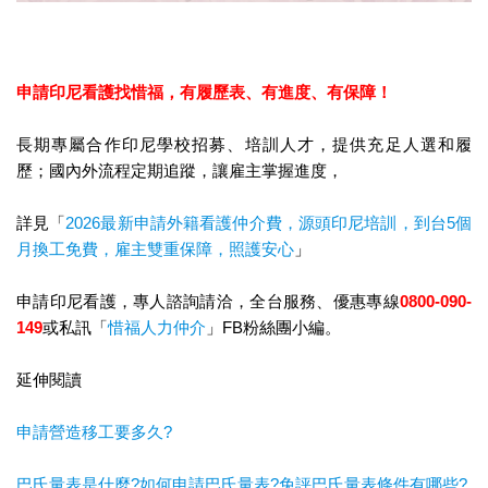
申請印尼看護找惜福，
有履歷表、有進度、有保障！
長期專屬合作印尼學校招募、培訓人才，提供充足人選和履
歷；國內外流程定期追蹤，讓雇主掌握進度，
詳見「
2026最新申請外籍看護仲介費，源頭印尼培訓，到台5個
月換工免費，雇主雙重保障，照護安心
」
申請印尼看護，專人諮詢請洽，全台服務、優惠專線
0800-090-
149
或私訊「
惜福人力仲介
」FB粉絲團小編。
延伸閱讀
申請營造移工要多久?
巴氏量表是什麼?如何申請巴氏量表?免評巴氏量表條件有哪些?