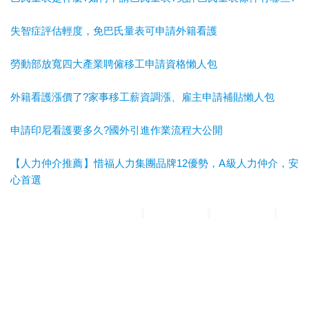
失智症評估輕度，免巴氏量表可申請外籍看護
勞動部放寬四大產業聘僱移工申請資格懶人包
外籍看護漲價了?家事移工薪資調漲、雇主申請補貼懶人包
申請印尼看護要多久?國外引進作業流程大公開
【人力仲介推薦】惜福人力集團品牌12優勢，A級人力仲介，安
心首選
惜福人力集團
台北順福人力
宜蘭惜福人力
高雄平安人力
嘉義
滿福人力
台中興順人力
人力仲介推薦
外勞仲介推薦
雲林外勞
仲介推薦
雲林人力仲介推薦
A級仲介
台北人力仲介
宜蘭人力仲介
高雄人力仲介
台中人力仲
介
嘉義人力仲介
台北外勞仲介
宜蘭外勞仲介
高雄外勞仲介
台