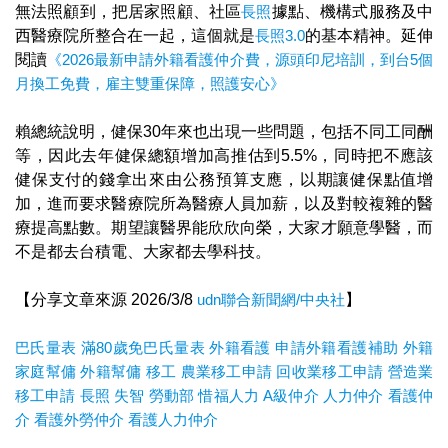
無法照顧到，把居家照顧、社區
長照
據點、機構式服務及中
西醫療院所整合在一起，這個就是
長照3.0
的基本精神。延伸
閱讀
《2026最新申請外籍看護仲介費，源頭印尼培訓，到台5個
月換工免費，雇主雙重保障，照護安心》
賴總統說明，健保30年來也出現一些問題，包括不同工同酬
等，因此去年健保總額增加高推估到5.5%，同時把不應該
健保支付的錢拿出來由公務預算支應，以期讓健保點值增
加，進而要求醫療院所為醫療人員加薪，以及對較複雜的醫
療提高點數。期望讓醫界能欣欣向榮，大家才願意學醫，而
不是都去台積電、大家都去學科技。
【分享文章來源 2026/3/8
udn聯合新聞網/中央社
】
巴氏量表
滿80歲免巴氏量表
外籍看護
申請外籍看護補助
外籍
家庭幫傭
外籍幫傭
移工
農業移工申請
回收業移工申請
營造業
移工申請
長照
失智
勞動部
惜福人力
A
級仲介
人力仲介
看護仲
介
看護外勞仲介
看護人力仲介