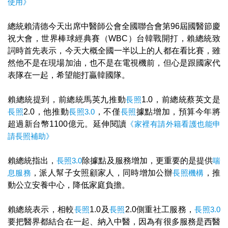
使用》
總統賴清德今天出席中醫師公會全國聯合會第96屆國醫節慶
祝大會，世界棒球經典賽（WBC）台韓戰開打，賴總統致
詞時首先表示，今天大概全國一半以上的人都在看比賽，雖
然他不是在現場加油，也不是在電視機前，但心是跟國家代
表隊在一起，希望能打贏韓國隊。
賴總統提到，前總統馬英九推動
長照
1.0，前總統蔡英文是
長照
2.0，他推動
長照3.0
，不僅
長照
據點增加，預算今年將
超過新台幣1100億元。延伸閱讀
《家裡有請外籍看護也能申
請長照補助》
賴總統指出，
長照3.0
除據點及服務增加，更重要的是提供
喘
息服務
，派人幫子女照顧家人，同時增加公辦
長照機構
，推
動公立安養中心，降低家庭負擔。
賴總統表示，相較
長照
1.0及
長照
2.0側重社工服務，
長照3.0
要把醫界都結合在一起、納入中醫，因為有很多服務是西醫