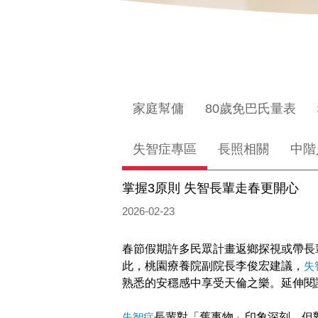
家庭幫傭
80歲免巴氏量表
失智症專區
長照相關
中階
掌握3原則 失智長輩走春更開心
2026-02-23
春節假期許多民眾計畫返鄉探視或帶長
此，桃園療養院副院長李俊宏建議，
失
熟悉的安穩感中享受天倫之樂。延伸閱
失智症
長輩對「舊事物」印象深刻，但