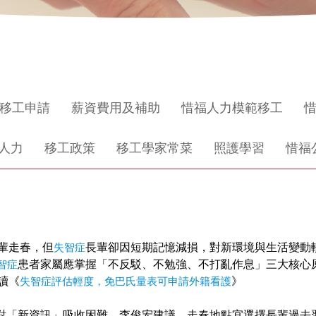
移工申請
薪資費用及補助
惜福人力模範移工
人力
移工政策
移工學家常菜
照護學習
惜福
輩走春，但
失智症
長輩卻因短期記憶減損，對新環境與生活變動
智症
患者家屬應掌握「不反駁、不勉強、不打亂作息」三大核心
讀《
失智症評估輕度，免巴氏量表可申請外籍看護​
》
對「新資訊」吸收困難，李俊宏建議，走春地點宜選擇長輩過去