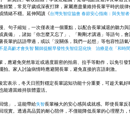
會頻繁，常見守歲或深夜打牌，家屬應盡量維持長輩平時的規律
或情緒不穩。延伸閱讀《
台灣失智症協會 春節安心指南：與失智
慢、句子縮短，一次僅表達一個重點，以配合長輩減退的聽力與
或責備」，諸如「你怎麼又忘了」、「剛剛才講過」等語句，會
著長輩的話語帶過，或以「沒關係，我們一起想」等包容性語氣
不是高齡才會失智 醫師提醒早發性失智症惡化快 治療是在「和時
輩，應避免突然靠近或過度親密的拍肩、拉手等動作，以免引發
擺拍。家人討論病情時應避開長輩，避免直接的言語刺激。
俊宏表示，冬天日照對穩定長輩認知功能十分重要，可趁天氣好
也能適當維持肢體靈活。
回憶」，這能帶給
失智
長輩極大的安心感與成就感。即使長輩反
回現實。透過高品質的耐心陪伴，不僅能降低長輩的心理壓力，