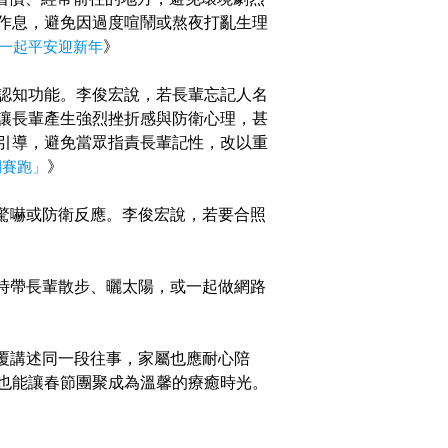
作息，避免因過度喧鬧或熬夜打亂生理
者一起平安迎新年
》
認知功能。李俊宏說，若長輩忘記人名
讓長輩產生強烈挫折感與防衛心理，甚
引導，避免當眾指責長輩記性，改以重
間賽跑」
》
驚嚇或防衛反應。李俊宏說，若要合照
時帶長輩散步、曬太陽，或一起做網路
覆講述同一段往事，家屬也應耐心陪
也能讓春節團聚成為溫馨的療癒時光。