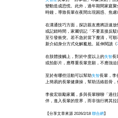
變動造成恐慌。此外，過年期間家庭聚
時鐘，導致長輩在夜間出現困惑、焦慮
在溝通技巧方面，探訪親友應將語速放
或記錯時間，家屬切記「不要直接反駁
至引發衝突。若不急於當下釐清，可順
新介紹身分方式化解尷尬。延伸閱讀《
在肢體接觸上，對於中度以上的
失智
長
或拍影片，應尊重長輩意願，不應強迫
至於有哪些活動可以幫助
失智
長輩，李
上簡易的長輩健康操，幫助活絡筋骨，
李俊宏鼓勵家屬，多與長輩聊聊「過往
伴，進入長輩的世界，而非強行將其拉
【分享文章來源 2026/2/18
聯合網
】