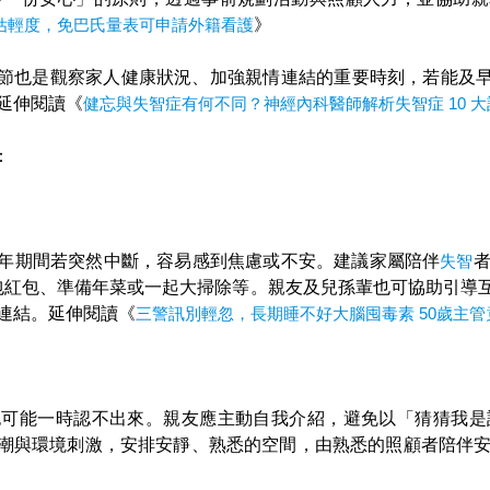
估輕度，免巴氏量表可申請外籍看護
》
節也是觀察家人健康狀況、加強親情連結的重要時刻，若能及
延伸閱讀《
健忘與失智症有何不同？神經內科醫師解析失智症 10 
：
年期間若突然中斷，容易感到焦慮或不安。建議家屬陪伴
失智
包紅包、準備年菜或一起大掃除等。親友及兒孫輩也可協助引導
連結。延伸閱讀《
三警訊別輕忽，長期睡不好大腦囤毒素 50歲主管
也可能一時認不出來。親友應主動自我介紹，避免以「猜猜我是
潮與環境刺激，安排安靜、熟悉的空間，由熟悉的照顧者陪伴