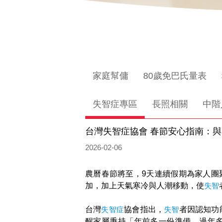
家庭幫傭
80歲免巴氏量表
失智症專區
長照相關
中階
台灣失智症協會 春節安心指南：
2026-02-06
農曆春節將至，9天連續假期為家人團
加，加上天氣寒冷與人潮移動，使
失智
台灣
失智症
協會指出，
失智
者因認知功
醒家屬秉持「年前多一份準備，過年