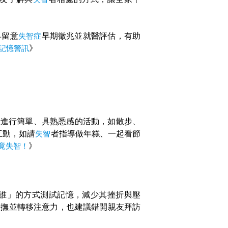
早留意
失智症
早期徵兆並就醫評估，有助
大記憶警訊
》
者進行簡單、具熟悉感的活動，如散步、
互動，如請
失智
者指導做年糕、一起看節
竟失智！
》
誰」的方式測試記憶，減少其挫折與壓
安撫並轉移注意力，也建議錯開親友拜訪