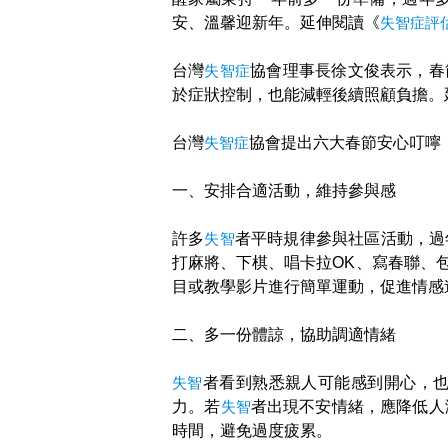
安、溫馨迎新年。延伸閱讀《
失智症評
台灣
失智症
協會理事長徐文俊表示，春
於症狀控制，也能減輕後續照顧負擔。
台灣
失智症
協會提出六大春節安心叮嚀
一、安排合適活動，維持參與感
許多
失智
者平時規律參與社區活動，過
打麻將、下棋、唱卡拉OK、寫春聯、
目或教學影片進行簡單運動，促進情感
二、多一份體諒，協助調適情緒
失智
者看到熟悉親人可能感到開心，
力。若
失智
者出現不安情緒，應降低人
時間，避免過度疲累。