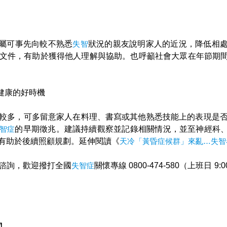
屬可事先向較不熟悉
失智
狀況的親友說明家人的近況，降低相
文件，有助於獲得他人理解與協助。也呼籲社會大眾在年節期
健康的好時機
較多，可多留意家人在料理、書寫或其他熟悉技能上的表現是
智症
的早期徵兆。建議持續觀察並記錄相關情況，並至神經科
有助於後續照顧規劃。延伸閱讀《
天冷「黃昏症候群」來亂…失智
諮詢，歡迎撥打全國
失智症
關懷專線 0800-474-580（上班日 9:
】