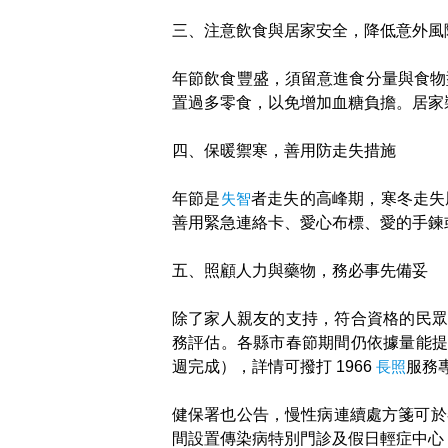
三、注意飲食與居家安全，降低意外風
年節飲食豐盛，須留意進食分量與食物
置過多零食，以免增加血糖負擔。居家
四、保暖禦寒，善用防走失措施
年節是
失智
者走失的高峰期，寒冬走失
善用緊急連絡卡、愛心布標、愛的手鍊
五、照顧人力與藥物，務必事先備妥
除了家人親友的支持，符合資格的民
務評估。各縣市春節期間仍依據量能提
週完成），詳情可撥打 1966
長照
服務
健保署也公告，慢性病連續處方箋可於
間設置傳染病特別門診及假日輕症中心