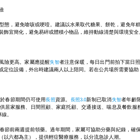
險
型態，避免嗆咳或哽噎。建議以水果取代糖果、餅乾，避免年
裝飾宜簡化，避免易碎或體積小物品，維持動線清楚與環境安全
風險更高。家屬應提醒
失智
者注意保暖，每日出門前拍下當日
或定位設備，外出時建議兩人以上陪同。若在公共場所需要協助
眾於春節期間仍可使用
長照
資源。
長照3.0
新制已取消
失智
者年齡
供居家服務、日間照顧、家庭托顧、交通接送、喘息及餐飲服
專線。
春節前兩週提前領藥。過年期間，家屬可協助分藥與紀錄，確
（以六都為主），提供輕症醫療服務，以分流急診人潮。