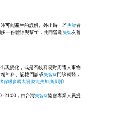
處時可能產生的誤解。外出時，若
失智
者
間多一份體諒與幫忙，共同營造
失智
友善
否出現變化，或是否較容易對周遭人事物
、精神科、記憶門診或
失智症
門診就醫，
者保暖多曬太陽 防走失加強識別
》
00–21:00，由台灣
失智症
協會專業人員提