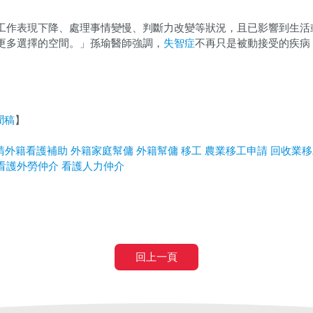
工作表現下降、處理事情變慢、判斷力改變等狀況，且已影響到生活
更多選擇的空間。」孫瑜醫師強調，
失智症
不再只是被動接受的疾病
聞稿
】
請外籍看護補助
外籍家庭幫傭
外籍幫傭
移工
農業移工申請
回收業移
看護外勞仲介
看護人力仲介
回上一頁