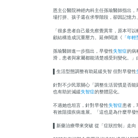
恩主公醫院神經內科主任孫瑜醫師指出，
場打拼、孩子還在求學階段，卻因記憶力
「很多患者自己最先察覺異常，原本可以
顧結構造成沉重壓力。延伸閱讀《
「年輕
孫瑜醫師進一步指出，早發性
失智症
的病
滑，患者與家屬都能清楚感受到變化。」
▌生活型態調整有助延緩失智 但對早發性
針對不少民眾關心「調整生活習慣是否能
也有助於減緩
失智症
的整體惡化。
不過她也坦言，針對早發性
失智症
患者，
有效阻擋疾病進展。「這也是為什麼早發
▌新藥治療帶來突破 從「症狀控制」走向