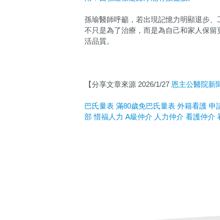
孫瑜醫師呼籲，若出現記憶力明顯退步、
不只是為了治療，而是為自己和家人保留
活品質。
【分享文章來源 2026/1/27
恩主公醫院新
巴氏量表
滿80歲免巴氏量表
外籍看護
申
部
惜福人力
A
級仲介
人力仲介
看護仲介