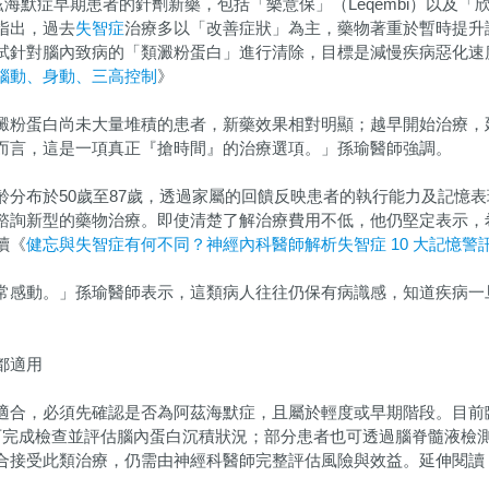
海默症早期患者的針劑新藥，包括「樂意保」（Leqembi）以及「欣智
指出，過去
失智症
治療多以「改善症狀」為主，藥物著重於暫時提升
試針對腦內致病的「類澱粉蛋白」進行清除，目標是減慢疾病惡化速
腦動、身動、三高控制
》
澱粉蛋白尚未大量堆積的患者，新藥效果相對明顯；越早開始治療，
而言，這是一項真正『搶時間』的治療選項。」孫瑜醫師強調。
齡分布於50歲至87歲，透過家屬的回饋反映患者的執行能力及記憶
諮詢新型的藥物治療。即使清楚了解治療費用不低，他仍堅定表示，
讀《
健忘與失智症有何不同？神經內科醫師解析失智症 10 大記憶警
常感動。」孫瑜醫師表示，這類病人往往仍保有病識感，知道疾病一
都適用
適合，必須先確認是否為阿茲海默症，且屬於輕度或早期階段。目前
鐘即可完成檢查並評估腦內蛋白沉積狀況；部分患者也可透過腦脊髓液
合接受此類治療，仍需由神經科醫師完整評估風險與效益。延伸閱讀