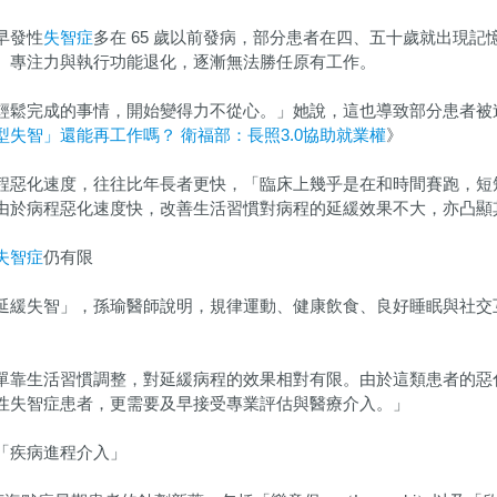
早發性
失智症
多在 65 歲以前發病，部分患者在四、五十歲就出現
、專注力與執行功能退化，逐漸無法勝任原有工作。
輕鬆完成的事情，開始變得力不從心。」她說，這也導致部分患者被
型失智」還能再工作嗎？ 衛福部：長照3.0協助就業權
》
程惡化速度，往往比年長者更快，「臨床上幾乎是在和時間賽跑，短
由於病程惡化速度快，改善生活習慣對病程的延緩效果不大，亦凸顯
失智症
仍有限
延緩失智」，孫瑜醫師說明，規律運動、健康飲食、良好睡眠與社交
單靠生活習慣調整，對延緩病程的效果相對有限。由於這類患者的惡
性失智症患者，更需要及早接受專業評估與醫療介入。」
「疾病進程介入」