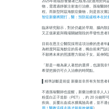
2025年衛福部食藥署已核准2款適用於阿茲
物，需透過靜脈注射進行治療。孫瑜醫師
程。而新型阿茲海默症藥物，則是首次嘗
智症新藥將開打，醫：預防延緩根本在於
臨床研究顯示，對於仍處於早期、腦內類
又正值家庭與職場關鍵階段的早發性患者
目前在恩主公醫院採用這項治療的患者年
為輕度阿茲海默症的長者，獨自前來門診
不願將未來的照護壓力留給子女。延伸閱
「那是一種為家人著想的選擇，也讓我非
希望把握仍可介入治療的時間點。
▌精準診斷是前提 新藥並非所有失智患者
不過孫瑜醫師也提醒，新藥治療並非人人
粉蛋白正子造影（PET），約 20 分
疾病、反覆出血或水腫風險高者，並不適
用！醫教這樣走路才能有效健腦
》