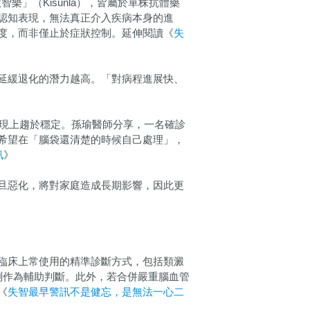
樂」（Kisunla），皆屬於單株抗體藥
認知表現，無法真正介入疾病本身的進
度，而非僅止於症狀控制。延伸閱讀《
失
延緩退化的潛力越高。「對病程進展快、
表現上趨於穩定。孫瑜醫師分享，一名確診
希望在「腦袋還清楚的時候自己處理」，
訊
》
旦惡化，將對家庭造成長期影響，因此更
臨床上常使用的精準診斷方式，包括類澱
檢測作為輔助判斷。此外，若合併嚴重腦血管
《
失智最早警訊不是健忘，是無法一心二