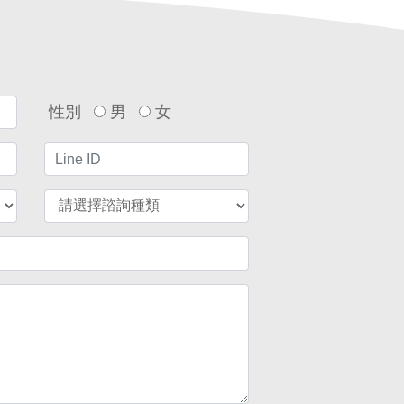
性別
男
女