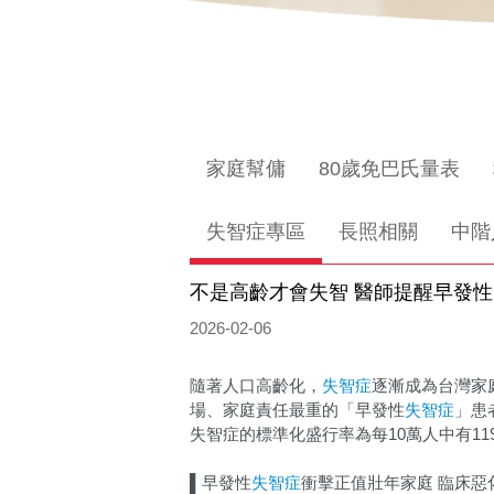
家庭幫傭
80歲免巴氏量表
失智症專區
長照相關
中階
不是高齡才會失智 醫師提醒早發
2026-02-06
隨著人口高齡化，
失智症
逐漸成為台灣家
場、家庭責任最重的「早發性
失智症
」患
失智症的標準化盛行率為每10萬人中有1
▌早發性
失智症
衝擊正值壯年家庭 臨床惡