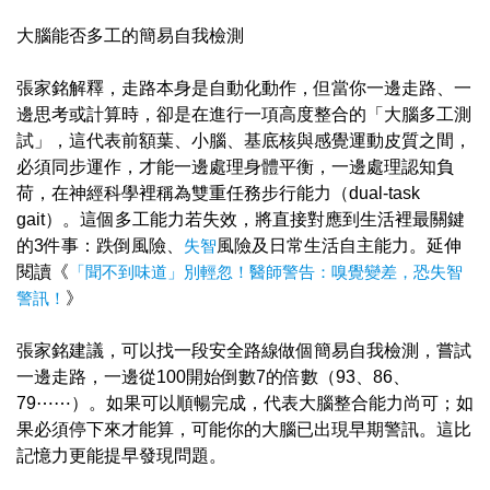
大腦能否多工的簡易自我檢測
張家銘解釋，走路本身是自動化動作，但當你一邊走路、一
邊思考或計算時，卻是在進行一項高度整合的「大腦多工測
試」，這代表前額葉、小腦、基底核與感覺運動皮質之間，
必須同步運作，才能一邊處理身體平衡，一邊處理認知負
荷，在神經科學裡稱為雙重任務步行能力（dual-task
gait）。這個多工能力若失效，將直接對應到生活裡最關鍵
的3件事：跌倒風險、
失智
風險及日常生活自主能力。延伸
閱讀《
「聞不到味道」別輕忽！醫師警告：嗅覺變差，恐失智
警訊！
》
張家銘建議，可以找一段安全路線做個簡易自我檢測，嘗試
一邊走路，一邊從100開始倒數7的倍數（93、86、
79⋯⋯）。如果可以順暢完成，代表大腦整合能力尚可；如
果必須停下來才能算，可能你的大腦已出現早期警訊。這比
記憶力更能提早發現問題。