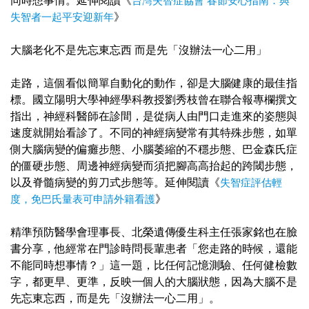
同時想事情。延伸閱讀《
台灣失智症協會 春節安心指南：與
失智者一起平安迎新年
》
大腦老化不是先忘東忘西 而是先「沒辦法一心二用」
走路，這個看似簡單自動化的動作，卻是大腦健康的最佳指
標。國立陽明大學神經學科教授劉秀枝曾在聯合報專欄撰文
指出，神經科醫師在診間，是從病人由門口走進來的姿態與
速度就開始看診了。不同的神經病變常有其特殊步態，如單
側大腦病變的偏癱步態、小腦萎縮的不穩步態、巴金森氏症
的僵硬步態、周邊神經病變而須把腳高高抬起的跨閾步態，
以及脊髓病變的剪刀式步態等。延伸閱讀《
失智症評估輕
度，免巴氏量表可申請外籍看護
》
精準預防醫學會理事長、北榮遺傳優生科主任張家銘也在臉
書分享，他經常在門診時問長輩患者「您走路的時候，還能
不能同時想事情？」這一題，比任何記憶測驗、任何健檢數
字，都更早、更準，反映一個人的大腦狀態，因為大腦不是
先忘東忘西，而是先「沒辦法一心二用」。