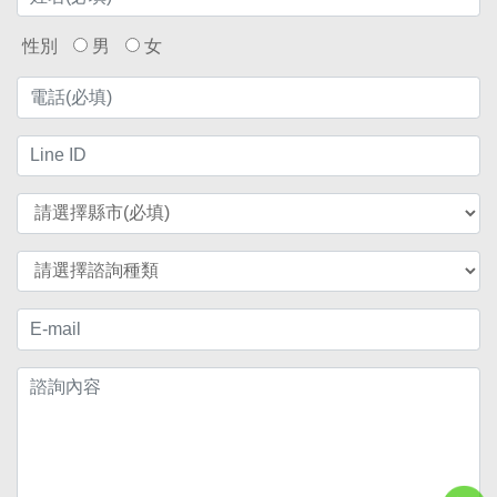
性別
男
女