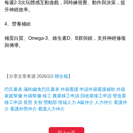
每週2-3次玩體感互動遊戲，同時練視覺、動作與決策，提
升神經效率。
4、營養補給
補蛋白質、Omega-3、維生素D、B群與鎂，支持神經修復
與傳導。
【分享文章來源 2026/2/2
聯合報
】
巴氏量表
滿80歲免巴氏量表
外籍看護
申請外籍看護補助
外籍
家庭幫傭
外籍幫傭
移工
農業移工申請
回收業移工申請
營造業
移工申請
長照
失智
勞動部
惜福人力
A
級仲介
人力仲介
看護仲
介
看護外勞仲介
看護人力仲介
回上一頁