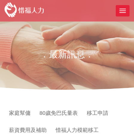
．最新訊息．
家庭幫傭
80歲免巴氏量表
移工申請
薪資費用及補助
惜福人力模範移工