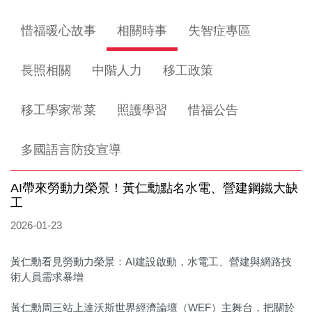
惜福暖心故事
相關時事
失智症專區
長照相關
中階人力
移工政策
移工學家常菜
照護學習
惜福公告
多國語言防疫宣導
AI帶來勞動力榮景！黃仁勳點名水電、營建鋼鐵大缺
工
2026-01-23
黃仁勳看見勞動力榮景：AI建設啟動，水電工、營建與網路技
術人員需求暴增
黃仁勳周三站上達沃斯世界經濟論壇（WEF）主舞台，把關於