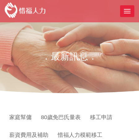
．最新訊息．
家庭幫傭
80歲免巴氏量表
移工申請
薪資費用及補助
惜福人力模範移工