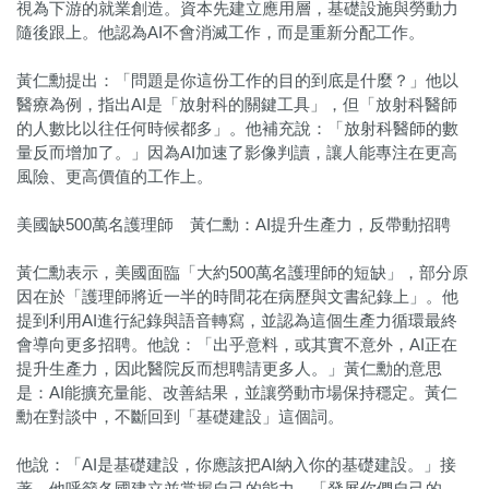
視為下游的就業創造。資本先建立應用層，基礎設施與勞動力
隨後跟上。他認為AI不會消滅工作，而是重新分配工作。
黃仁勳提出：「問題是你這份工作的目的到底是什麼？」他以
醫療為例，指出AI是「放射科的關鍵工具」，但「放射科醫師
的人數比以往任何時候都多」。他補充說：「放射科醫師的數
量反而增加了。」因為AI加速了影像判讀，讓人能專注在更高
風險、更高價值的工作上。
美國缺500萬名護理師 黃仁勳：AI提升生產力，反帶動招聘
黃仁勳表示，美國面臨「大約500萬名護理師的短缺」，部分原
因在於「護理師將近一半的時間花在病歷與文書紀錄上」。他
提到利用AI進行紀錄與語音轉寫，並認為這個生產力循環最終
會導向更多招聘。他說：「出乎意料，或其實不意外，AI正在
提升生產力，因此醫院反而想聘請更多人。」黃仁勳的意思
是：AI能擴充量能、改善結果，並讓勞動市場保持穩定。黃仁
勳在對談中，不斷回到「基礎建設」這個詞。
他說：「AI是基礎建設，你應該把AI納入你的基礎建設。」接
著，他呼籲各國建立並掌握自己的能力，「發展你們自己的