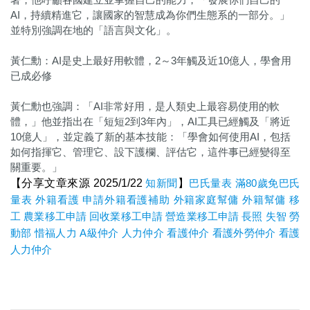
AI，持續精進它，讓國家的智慧成為你們生態系的一部分。」
並特別強調在地的「語言與文化」。
黃仁勳：AI是史上最好用軟體，2～3年觸及近10億人，學會用
已成必修
黃仁勳也強調：「AI非常好用，是人類史上最容易使用的軟
體，」他並指出在「短短2到3年內」，AI工具已經觸及「將近
10億人」，並定義了新的基本技能：「學會如何使用AI，包括
如何指揮它、管理它、設下護欄、評估它，這件事已經變得至
關重要。」
【分享文章來源 2025/1/22
知新聞
】
巴氏量表
滿80歲免巴氏
量表
外籍看護
申請外籍看護補助
外籍家庭幫傭
外籍幫傭
移
工
農業移工申請
回收業移工申請
營造業移工申請
長照
失智
勞
動部
惜福人力
A
級仲介
人力仲介
看護仲介
看護外勞仲介
看護
人力仲介