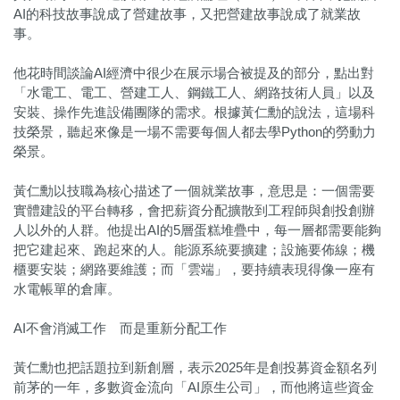
AI的科技故事說成了營建故事，又把營建故事說成了就業故
事。
他花時間談論AI經濟中很少在展示場合被提及的部分，點出對
「水電工、電工、營建工人、鋼鐵工人、網路技術人員」以及
安裝、操作先進設備團隊的需求。根據黃仁勳的說法，這場科
技榮景，聽起來像是一場不需要每個人都去學Python的勞動力
榮景。
黃仁勳以技職為核心描述了一個就業故事，意思是：一個需要
實體建設的平台轉移，會把薪資分配擴散到工程師與創投創辦
人以外的人群。他提出AI的5層蛋糕堆疊中，每一層都需要能夠
把它建起來、跑起來的人。能源系統要擴建；設施要佈線；機
櫃要安裝；網路要維護；而「雲端」，要持續表現得像一座有
水電帳單的倉庫。
AI不會消滅工作 而是重新分配工作
黃仁勳也把話題拉到新創層，表示2025年是創投募資金額名列
前茅的一年，多數資金流向「AI原生公司」，而他將這些資金