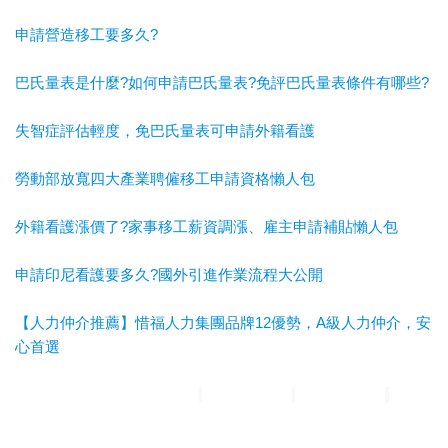
申請營造移工要多久?
巴氏量表是什麼?如何申請巴氏量表?免評巴氏量表條件有哪些?
失智症評估輕度，免巴氏量表可申請外籍看護
勞動部放寬四大產業聘僱移工申請資格懶人包
外籍看護漲價了?家事移工薪資調漲、雇主申請補貼懶人包
申請印尼看護要多久?國外引進作業流程大公開
【人力仲介推薦】惜福人力集團品牌12優勢，A級人力仲介，安
心首選
惜福人力集團
台北順福人力
宜蘭惜福人力
高雄平安人力
嘉義
滿福人力
台中興順人力
人力仲介推薦
外勞仲介推薦
雲林外勞
仲介推薦
雲林人力仲介推薦