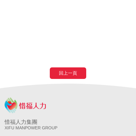
巴氏量表
放寬巴氏量表
巴氏量表放寬
申請巴氏量表
巴氏量表
醫院
長照補助
失智症
失智請外勞
身心障礙請外勞
申請營造移工
申請營造外勞
民間營造業移工
土木工程營造移工
申請
農業移工
農業外勞
滿80歲免評
滿80歲免巴氏量表
70歲以
上癌症二期免評
回上一頁
惜福人力集團
XIFU MANPOWER GROUP