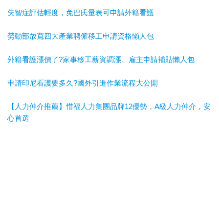
失智症評估輕度，免巴氏量表可申請外籍看護
勞動部放寬四大產業聘僱移工申請資格懶人包
外籍看護漲價了?家事移工薪資調漲、雇主申請補貼懶人包
申請印尼看護要多久?國外引進作業流程大公開
【人力仲介推薦】惜福人力集團品牌12優勢，A級人力仲介，安
心首選
惜福人力集團
台北順福人力
宜蘭惜福人力
高雄平安人力
嘉義
滿福人力
台中興順人力
人力仲介推薦
外勞仲介推薦
雲林外勞
仲介推薦
雲林人力仲介推薦
A級仲介
台北人力仲介
宜蘭人力仲介
高雄人力仲介
台中人力仲
介
嘉義人力仲介
台北外勞仲介
宜蘭外勞仲介
高雄外勞仲介
台
中外勞仲介
嘉義外勞仲介