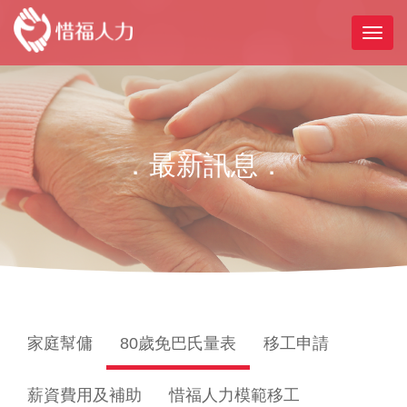
．最新訊息．
家庭幫傭
80歲免巴氏量表
移工申請
薪資費用及補助
惜福人力模範移工