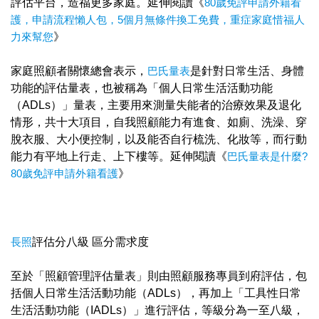
評估平台，造福更多家庭。延伸閱讀《
80歲免評申請外籍看
護，申請流程懶人包，5個月無條件換工免費，重症家庭惜福人
力來幫您
》
家庭照顧者關懷總會表示，
巴氏量表
是針對日常生活、身體
功能的評估量表，也被稱為「個人日常生活活動功能
（ADLs）」量表，主要用來測量失能者的治療效果及退化
情形，共十大項目，自我照顧能力有進食、如廁、洗澡、穿
脫衣服、大小便控制，以及能否自行梳洗、化妝等，而行動
能力有平地上行走、上下樓等。延伸閱讀《
巴氏量表是什麼?
80歲免評申請外籍看護
》
長照
評估分八級 區分需求度
至於「照顧管理評估量表」則由照顧服務專員到府評估，包
括個人日常生活活動功能（ADLs），再加上「工具性日常
生活活動功能（IADLs）」進行評估，等級分為一至八級，