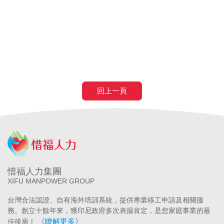
申請
農業移工
農業外勞
滿80歲免評
滿80歲免巴氏量表
70歲以
上癌症二期免評
回上一頁
惜福人力集團
XIFU MANPOWER GROUP
台灣合法認證、自有海外培訓系統，提供專業移工申請及相關服
務。創立十餘年來，獲印尼政府多次表揚肯定，是您家庭事業的最
《瞭解更多》
佳後盾！