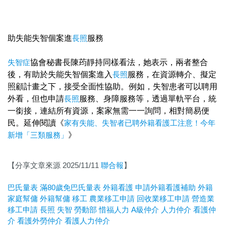
助失能失智個案進
長照
服務
失智症
協會秘書長陳荺靜持同樣看法，她表示，兩者整合
後，有助於失能失智個案進入
長照
服務，在資源轉介、擬定
照顧計畫之下，接受全面性協助。例如，失智患者可以聘用
外看，但也申請
長照
服務、身障服務等，透過單軌平台，統
一銜接，連結所有資源，案家無需一一詢問，相對簡易便
民。延伸閱讀《
家有失能、失智者已聘外籍看護工注意！今年
新增「三類服務」
》
【分享文章來源 2025/11/11
聯合報
】
巴氏量表
滿80歲免巴氏量表
外籍看護
申請外籍看護補助
外籍
家庭幫傭
外籍幫傭
移工
農業移工申請
回收業移工申請
營造業
移工申請
長照
失智
勞動部
惜福人力
A
級仲介
人力仲介
看護仲
介
看護外勞仲介
看護人力仲介