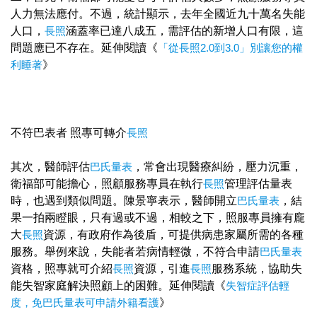
人力無法應付。不過，統計顯示，去年全國近九十萬名失能
人口，
長照
涵蓋率已達八成五，需評估的新增人口有限，這
問題應已不存在。延伸閱讀《
「從長照2.0到3.0」別讓您的權
利睡著
》
不符巴表者 照專可轉介
長照
其次，醫師評估
巴氏量表
，常會出現醫療糾紛，壓力沉重，
衛福部可能擔心，照顧服務專員在執行
長照
管理評估量表
時，也遇到類似問題。陳景寧表示，醫師開立
巴氏量表
，結
果一拍兩瞪眼，只有過或不過，相較之下，照服專員擁有龐
大
長照
資源，有政府作為後盾，可提供病患家屬所需的各種
服務。舉例來說，失能者若病情輕微，不符合申請
巴氏量表
資格，照專就可介紹
長照
資源，引進
長照
服務系統，協助失
能失智家庭解決照顧上的困難。延伸閱讀《
失智症評估輕
度，免巴氏量表可申請外籍看護
》