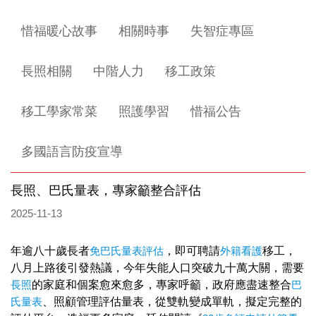
惜福暖心故事
相關時事
失智症專區
長照相關
中階人力
移工政策
移工學家常菜
照護學習
惜福公告
多國語言防疫宣導
長照、巴氏量表，專家籲整合評估
2025-11-13
年逾八十歲長者
免巴氏量表評估
，即可聘請
外籍看護
移工，
八月上路後引發熱議，今年失能人口突破九十萬大關，需要
長照
的家庭和個案愈來愈多，專家呼籲，政府應盡速整合
巴
氏量表
、照顧管理評估量表，從雙軌變成單軌，擬定完整的