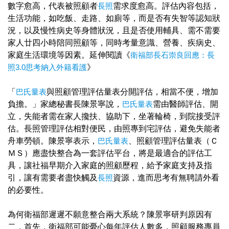
數字愈高，代表被照顧者
長照
需求度愈高。評估內容包括，
生活功能，如吃飯、走路、如廁等，而是否有失智等認知狀
況，以及慢性病史等身體狀況，且是否使用輔具、需不需要
家人廿四小時陪同照顧等，同時考量意識、營養、疾病史、
家庭生活環境等因素。延伸閱讀《
衛福部長石崇良回應：長
照3.0思考納入外籍看護
》
「
巴氏量表
與照顧管理評估量表分開評估，相當不便，增加
負擔。」家總秘書長陳景寧說，
巴氏量表
需由醫師評估、開
立，失能者需在家人攙扶、協助下，坐著輪椅，到院接受評
估。長照管理評估相對便民，由照專到宅評估，避免失能者
舟車勞頓。陳景寧表示，
巴氏量表
、照顧管理評估量表（Ｃ
ＭＳ）應盡快整合為一套評估平台，將是最適合的評估工
具，讓社福早期介入家庭的照顧歷程，給予家庭支持及指
引，讓有需要者盡快觸及
長照
資源，進而思考有無聘請外看
的必要性。
為何衛福部遲遲不願意整合兩大系統？陳景寧研判原因有
二，首先，衛福部可能憂心每年評估人數多，照顧服務專員