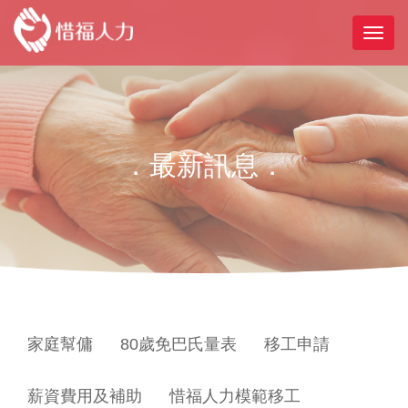
．最新訊息．
家庭幫傭
80歲免巴氏量表
移工申請
薪資費用及補助
惜福人力模範移工