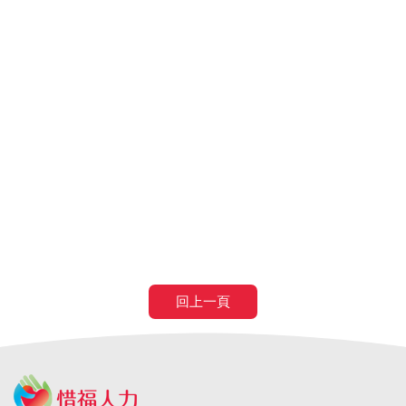
桃園人力仲介推薦
桃園外勞仲介推薦
申請外籍看護
申請外勞看護
申請移工
申請外勞
外籍看護薪
資
外勞看護薪資
申請外勞費用
申請看護費用
巴氏量表
放寬巴氏量表
巴氏量表放寬
申請巴氏量表
巴氏量表
醫院
長照補助
失智症
失智請外勞
身心障礙請外勞
申請營造移工
申請營造外勞
民間營造業移工
土木工程營造移工
申請
農業移工
農業外勞
滿80歲免評
滿80歲免巴氏量表
70歲以
上癌症二期免評
回上一頁