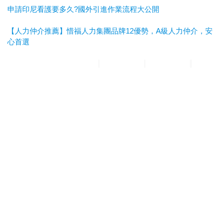
申請印尼看護要多久?國外引進作業流程大公開
【人力仲介推薦】惜福人力集團品牌12優勢，A級人力仲介，安
心首選
惜福人力集團
台北順福人力
宜蘭惜福人力
高雄平安人力
嘉義
滿福人力
台中興順人力
人力仲介推薦
外勞仲介推薦
雲林外勞
仲介推薦
雲林人力仲介推薦
A級仲介
台北人力仲介
宜蘭人力仲介
高雄人力仲介
台中人力仲
介
嘉義人力仲介
台北外勞仲介
宜蘭外勞仲介
高雄外勞仲介
台
中外勞仲介
嘉義外勞仲介
新北人力仲介推薦
宜蘭人力仲介推薦
高雄人力仲介推薦
台中人
力仲介推薦
新北外勞仲介推薦
宜蘭外勞仲介推薦
高雄外勞仲介
推薦
台中外勞仲介推薦
台北人力仲介推薦
嘉義人力仲介推薦
台南人力仲介推薦
彰化人
力仲介推薦
台北外勞仲介推薦
嘉義外勞仲介推薦
台南外勞仲介
推薦
彰化外勞仲介推薦