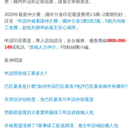
歷；國內外流程定期追蹤，讓雇主掌握進度。
2025年最新仲介費，國外引進印尼看護費用1.5萬~2萬辦到好，
詳見「
申請外籍看護仲介費，國外引進1萬5至2萬，5個月內換
工免費，超低失聯率給雇主安心保障
」
申請印尼看護，專人諮詢請洽，全台服務、優惠專線
0800-090-
149
或私訊「
惜福人力仲介
」FB粉絲團小編。
延伸閱讀
申請營造移工要多久?
巴氏量表是什麼?如何申請巴氏量表?免評巴氏量表條件有哪些?
失智症評估輕度，免巴氏量表可申請外籍看護
勞動部放寬四大產業聘僱移工申請資格懶人包
外籍看護漲價了?家事移工薪資調漲、雇主申請補貼懶人包