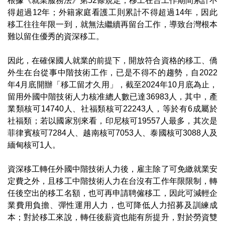
根據《就業服務法》第52條規定，移工在台工作期間累計不
得超過12年；外籍家庭看護工則累計不得超過14年，因此
移工往往年限一到，就無法繼續再留台工作，導致台灣根本
難以留住優秀的資深移工。
因此，在確保國人就業的前提下，開放符合資格的移工、僑
外生在台從事中階技術工作，已是不得不的趨勢，自2022
年4月底開辦「移工留才久用」，截至2024年10月底為止，
留用外國中階技術人力核准總人數已達36983人，其中，產
業類核可14740人、社福類核可22243人，等於有6成屬於
社福類；若以國家別來看，印尼核可19557人最多，其次是
菲律賓核可7284人、越南核可7053人、泰國核可3088人及
緬甸核可1人。
資深移工轉任外國中階技術人力後，雇主除了可免繳就業安
定費之外，且移工中階技術人力在台沒有工作年限限制，轉
任後空出的移工名額，也可再申請聘僱移工，因此可減輕企
業費用負擔、彈性運用人力，也可降低人力招募及訓練成
本；對於移工來說，轉任後薪資也能有所提升，對於勞資雙