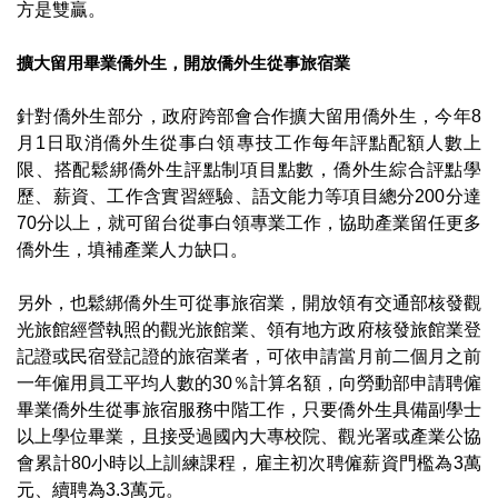
方是雙贏。
擴大留用畢業僑外生，開放僑外生從事旅宿業
針對僑外生部分，政府跨部會合作擴大留用僑外生，今年8
月1日取消僑外生從事白領專技工作每年評點配額人數上
限、搭配鬆綁僑外生評點制項目點數，僑外生綜合評點學
歷、薪資、工作含實習經驗、語文能力等項目總分200分達
70分以上，就可留台從事白領專業工作，協助產業留任更多
僑外生，填補產業人力缺口。
另外，也鬆綁僑外生可從事旅宿業，開放領有交通部核發觀
光旅館經營執照的觀光旅館業、領有地方政府核發旅館業登
記證或民宿登記證的旅宿業者，可依申請當月前二個月之前
一年僱用員工平均人數的30％計算名額，向勞動部申請聘僱
畢業僑外生從事旅宿服務中階工作，只要僑外生具備副學士
以上學位畢業，且接受過國內大專校院、觀光署或產業公協
會累計80小時以上訓練課程，雇主初次聘僱薪資門檻為3萬
元、續聘為3.3萬元。