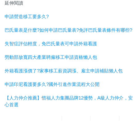
延伸閱讀
申請營造移工要多久?
巴氏量表是什麼?如何申請巴氏量表?免評巴氏量表條件有哪些?
失智症評估輕度，免巴氏量表可申請外籍看護
勞動部放寬四大產業聘僱移工申請資格懶人包
外籍看護漲價了?家事移工薪資調漲、雇主申請補貼懶人包
申請印尼看護要多久?國外引進作業流程大公開
【人力仲介推薦】惜福人力集團品牌12優勢，A級人力仲介，安
心首選
惜福人力集團
台北順福人力
宜蘭惜福人力
高雄平安人力
嘉義
滿福人力
台中興順人力
人力仲介推薦
外勞仲介推薦
雲林外勞
仲介推薦
雲林人力仲介推薦