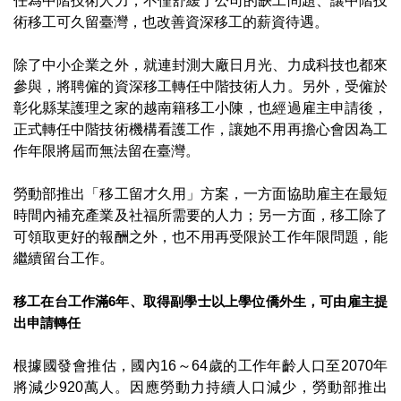
任為中階技術人力，不僅舒緩了公司的缺工問題、讓中階技
術移工可久留臺灣，也改善資深移工的薪資待遇。
除了中小企業之外，就連封測大廠日月光、力成科技也都來
參與，將聘僱的資深移工轉任中階技術人力。另外，受僱於
彰化縣某護理之家的越南籍移工小陳，也經過雇主申請後，
正式轉任中階技術機構看護工作，讓她不用再擔心會因為工
作年限將屆而無法留在臺灣。
勞動部推出「移工留才久用」方案，一方面協助雇主在最短
時間內補充產業及社福所需要的人力；另一方面，移工除了
可領取更好的報酬之外，也不用再受限於工作年限問題，能
繼續留台工作。
移工在台工作滿6年、取得副學士以上學位僑外生，可由雇主提
出申請轉任
根據國發會推估，國內16～64歲的工作年齡人口至2070年
將減少920萬人。因應勞動力持續人口減少，勞動部推出