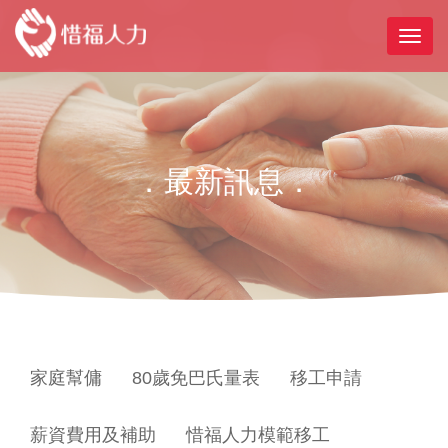
．最新訊息．
家庭幫傭
80歲免巴氏量表
移工申請
薪資費用及補助
惜福人力模範移工