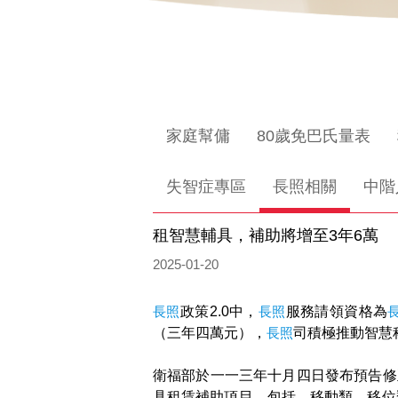
家庭幫傭
80歲免巴氏量表
失智症專區
長照相關
中階
租智慧輔具，補助將增至3年6萬
2025-01-20
長照
政策2.0中，
長照
服務請領資格為
（三年四萬元），
長照
司積極推動智慧
衛福部於一一三年十月四日發布預告修
具租賃補助項目，包括，移動類、移位