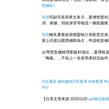
照補助​》
長照
司副司長吳希文表示，新增智慧科
消、維修、回收保管等物流一條龍服務
長照
輔具產業政策聯盟執行長劉旻宜表
面上仍是以購買補助為主，申請租賃補
台灣受恩總經理劉庭軒指出，選擇租
「晦氣」，不知上一名使用者狀況如何
巴氏量表
滿80歲免巴氏量表
外籍看護
申
仲介
【分享文章來源 2025/1/20
udn聯合新