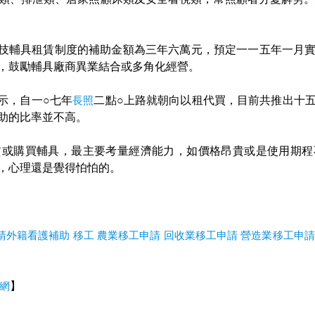
技輔具租賃制度的補助金額為三年六萬元，預定一一五年一月
，鼓勵輔具廠商異業結合或多角化經營。
示，自一○七年
長照
二點○上路就朝向以租代買，目前共推出十
助的比率並不高。
賃或購買輔具，最主要考量經濟能力，如價格昂貴或是使用期程
，心理還是覺得怕怕的。
請外籍看護補助
移工
農業移工申請
回收業移工申請
營造業移工申請
聞網
】