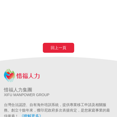
醫院
長照補助
失智症
失智請外勞
身心障礙請外勞
申請營造移工
申請營造外勞
民間營造業移工
土木工程營造移工
申請
農業移工
農業外勞
回上一頁
惜福人力集團
XIFU MANPOWER GROUP
台灣合法認證、自有海外培訓系統，提供專業移工申請及相關服
務。創立十餘年來，獲印尼政府多次表揚肯定，是您家庭事業的最
《瞭解更多》
佳後盾！