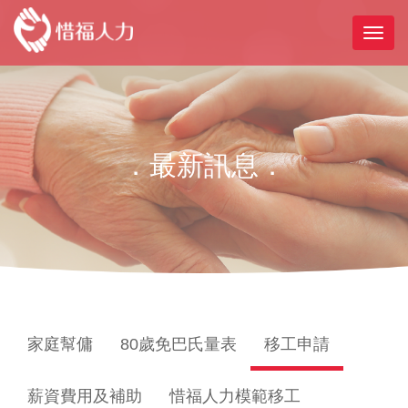
．最新訊息．
家庭幫傭
80歲免巴氏量表
移工申請
薪資費用及補助
惜福人力模範移工