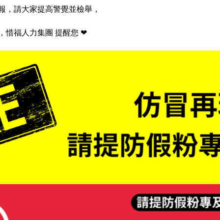
報，請大家提高警覺並檢舉‍，
惜福人力集團 提醒您 ❤