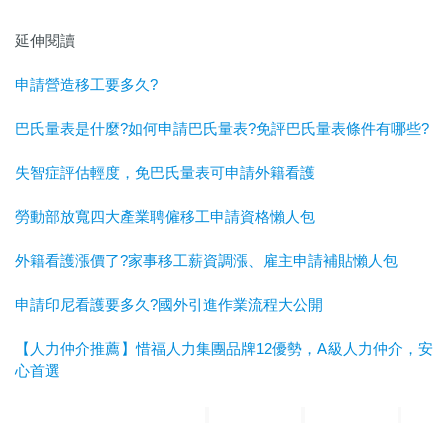
延伸閱讀
申請營造移工要多久?
巴氏量表是什麼?如何申請巴氏量表?免評巴氏量表條件有哪些?
失智症評估輕度，免巴氏量表可申請外籍看護
勞動部放寬四大產業聘僱移工申請資格懶人包
外籍看護漲價了?家事移工薪資調漲、雇主申請補貼懶人包
申請印尼看護要多久?國外引進作業流程大公開
【人力仲介推薦】惜福人力集團品牌12優勢，A級人力仲介，安
心首選
惜福人力集團
台北順福人力
宜蘭惜福人力
高雄平安人力
嘉義
滿福人力
台中興順人力
人力仲介推薦
外勞仲介推薦
雲林外勞