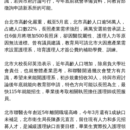
識，若與市府討論可行，今年底前就會準備資料，向教育部
徵詢申請新系所的可能。
台北市高齡化嚴重，截至5月底，北市高齡人口逾56萬人，
占總人口數22%，長照產業需求強烈，蔣萬安選前曾承諾上
任6個月將增加500長照床，卻因醫院屬性、護理人力等原
因無法達標。曾有議員建議，教育局可請北市大因應產業需
求設置護理系，培育護理人才簽公費約補助學費、訓練。
北市大校長邱英浩表示，近年高齡人口增加，除肩負大學社
會責任，也就整體產業思考，和聯醫開過幾次會雙方有共
識，希望未來能開護理系，初步規畫招收30人，待與市府討
論後年底就能向教育部申請，特色方向可能以長照為主，最
快115年就能招生，畢業後考取相關執照擔任護理師或照服
員。
北市聯醫去年創近5年離開職場高峰，今年3月還有1成缺口
未補足，北市衛生局長陳彥元直言，留住現有人力和多元招
募人才，是減緩護理缺口首要目標，畢業生實際投入護理領