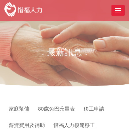
．最新訊息．
家庭幫傭
80歲免巴氏量表
移工申請
薪資費用及補助
惜福人力模範移工