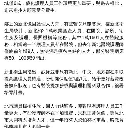
域僅6成，優化護理人員工作環境更加重要，與過去相比，
愈來愈少人願意當公費生。
鄰近的新北也因護理人力荒，有些醫院只能關床。據新北衛
生局統計，新北約2.1萬執業護產人員，在醫院、診所、衛
生所及護理、長照機構等服務，其中1萬1601人在醫院服
務，相當逾一半護理人員都在醫院，但去年新北醫院護理師
僅較前年增9人，無法滿足疫後空缺的人力，部分醫院病床
有50、100床沒開出。
新北衛生局指出，缺床並非只有新北，中央、地方都在爭取
提高護理人員待遇，盼朝健保點值1點1元、給予更好薪資改
善缺床狀況；也有醫院提加薪或與護理相關科系合作，簽署
培育計畫。
北市議員楊植斗說，因人力缺額多，導致現有護理人員工作
量更大，有些護理師不在乎加班費，只想正常休假，樂見北
市大開科系培育人才，但一年招30人恐怕杯水車薪，盼教育
部能讓北市大多開一班。