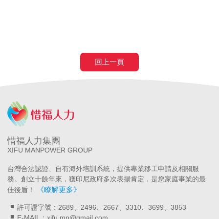
申請營造移工
申請營造外勞
民間營造業移工
土木工程營造移工
申請
農業移工
農業外勞
回上一頁
惜福人力集團
XIFU MANPOWER GROUP
台灣合法認證、自有海外培訓系統，提供專業移工申請及相關服
務。創立十餘年來，獲印尼政府多次表揚肯定，是您家庭事業的最
《瞭解更多》
佳後盾！
許可證字號：2689、2496、2667、3310、3699、3853
E-MAIL：xifu.mp@gmail.com